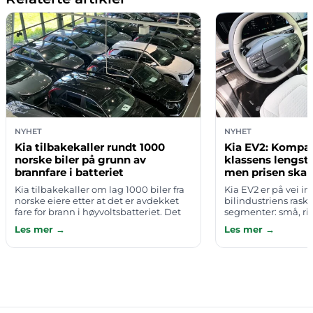
NYHET
NYHET
Kia tilbakekaller rundt 1000
Kia EV2: Kompak
norske biler på grunn av
klassens lengst
brannfare i batteriet
men prisen skap
Kia tilbakekaller om lag 1000 biler fra
Kia EV2 er på vei inn
norske eiere etter at det er avdekket
bilindustriens rask
fare for brann i høyvoltsbatteriet. Det
segmenter: små, ri
melder Broom/TV2. Berørte eiere vil bli
nok rekkevidde til
Les mer →
Les mer →
kontaktet direkte av i…
skikkelig hverdagsbi
test bekref…