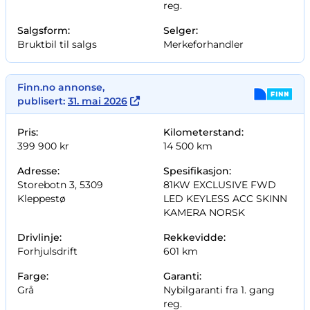
reg.
Salgsform:
Selger:
Bruktbil til salgs
Merkeforhandler
Finn.no annonse,
publisert:
31. mai 2026
Pris:
Kilometerstand:
399 900 kr
14 500 km
Adresse:
Spesifikasjon:
Storebotn 3, 5309
81KW EXCLUSIVE FWD
Kleppestø
LED KEYLESS ACC SKINN
KAMERA NORSK
Drivlinje:
Rekkevidde:
Forhjulsdrift
601 km
Farge:
Garanti:
Grå
Nybilgaranti fra 1. gang
reg.