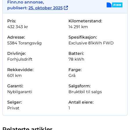
Finn.no annonse,
publisert:
25. oktober 2025
Pris:
Kilometerstand:
432 343 kr
14 291 km
Adresse:
Spesifikasjon:
5384 Torangsvåg
Exclusive 81kWh FWD
Drivlinje:
Batteri:
Forhjulsdrift
78 kWh
Rekkevidde:
Farge:
601 km
Grå
Garanti:
Salgsform:
Nybilgaranti
Bruktbil til salgs
Selger:
Antall eiere:
Privat
1
Relaterte artikler