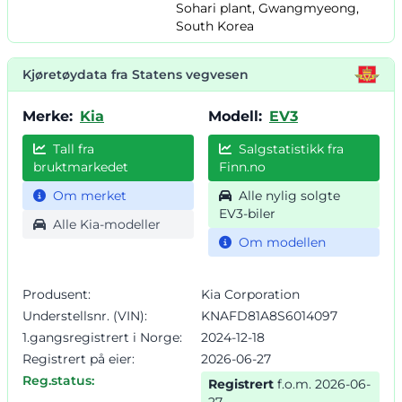
Sohari plant, Gwangmyeong,
South Korea
Kjøretøydata fra Statens vegvesen
Merke:
Kia
Modell:
EV3
Tall fra
Salgstatistikk fra
bruktmarkedet
Finn.no
Om merket
Alle nylig solgte
EV3-biler
Alle Kia-modeller
Om modellen
Produsent:
Kia Corporation
Understellsnr. (VIN):
KNAFD81A8S6014097
1.gangsregistrert i Norge:
2024-12-18
Registrert på eier:
2026-06-27
Reg.status:
Registrert
f.o.m. 2026-06-
27