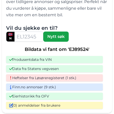
over tidligere annonser og salgspriser. Perfekt når
du vurderer å kjøpe, sammenligne eller bare vil
vite mer om en bestemt bil.
Vil du sjekke en til?
Nytt søk
N
Bildata vi fant om 'EJ89524'
Produsentdata fra VIN
Data fra Statens vegvesen
Heftelser fra Løsøreregisteret (1 stk.)
Finn.no annonser (9 stk.)
Eierhistorikk fra OFV
(0) anmeldelser fra brukere