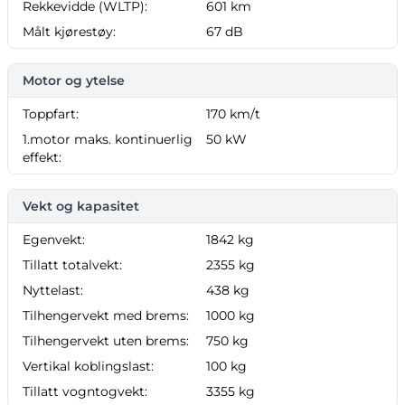
Rekkevidde (WLTP):
601 km
Målt kjørestøy:
67 dB
Motor og ytelse
Toppfart:
170 km/t
1.motor maks. kontinuerlig
50 kW
effekt:
Vekt og kapasitet
Egenvekt:
1842 kg
Tillatt totalvekt:
2355 kg
Nyttelast:
438 kg
Tilhengervekt med brems:
1000 kg
Tilhengervekt uten brems:
750 kg
Vertikal koblingslast:
100 kg
Tillatt vogntogvekt:
3355 kg