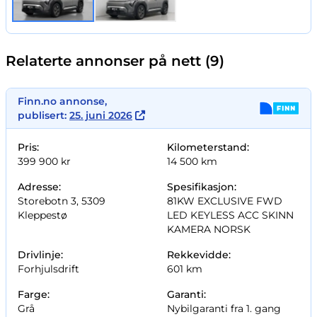
Relaterte annonser på nett (9)
Finn.no annonse,
publisert:
25. juni 2026
Pris:
Kilometerstand:
399 900 kr
14 500 km
Adresse:
Spesifikasjon:
Storebotn 3, 5309
81KW EXCLUSIVE FWD
Kleppestø
LED KEYLESS ACC SKINN
KAMERA NORSK
Drivlinje:
Rekkevidde:
Forhjulsdrift
601 km
Farge:
Garanti:
Grå
Nybilgaranti fra 1. gang