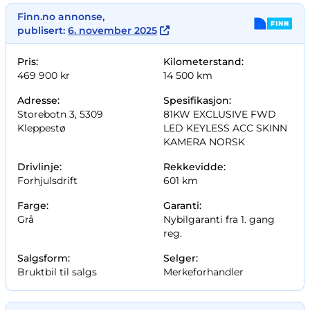
Finn.no annonse,
publisert:
6. november 2025
Pris:
Kilometerstand:
469 900 kr
14 500 km
Adresse:
Spesifikasjon:
Storebotn 3, 5309
81KW EXCLUSIVE FWD
Kleppestø
LED KEYLESS ACC SKINN
KAMERA NORSK
Drivlinje:
Rekkevidde:
Forhjulsdrift
601 km
Farge:
Garanti:
Grå
Nybilgaranti fra 1. gang
reg.
Salgsform:
Selger:
Bruktbil til salgs
Merkeforhandler