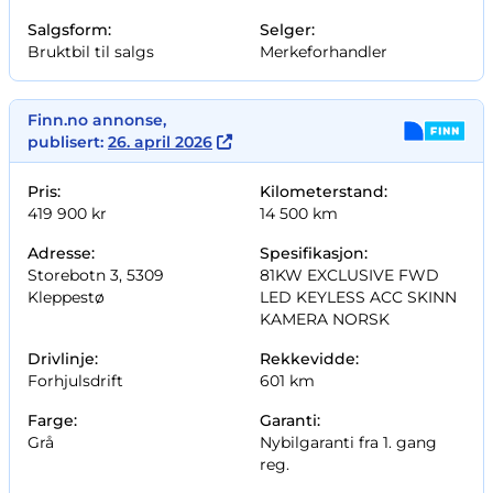
Salgsform:
Selger:
Bruktbil til salgs
Merkeforhandler
Finn.no annonse,
publisert:
26. april 2026
Pris:
Kilometerstand:
419 900 kr
14 500 km
Adresse:
Spesifikasjon:
Storebotn 3, 5309
81KW EXCLUSIVE FWD
Kleppestø
LED KEYLESS ACC SKINN
KAMERA NORSK
Drivlinje:
Rekkevidde:
Forhjulsdrift
601 km
Farge:
Garanti:
Grå
Nybilgaranti fra 1. gang
reg.