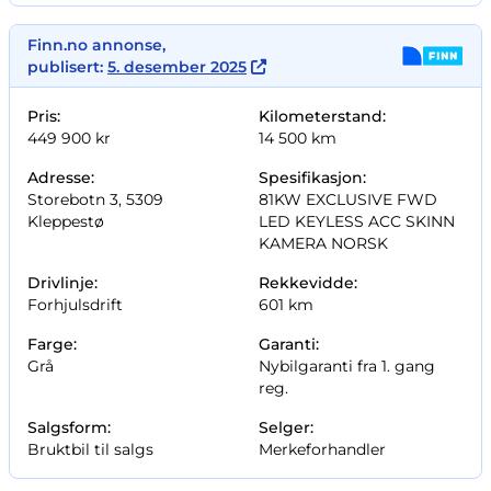
Finn.no annonse,
publisert:
5. desember 2025
Pris:
Kilometerstand:
449 900 kr
14 500 km
Adresse:
Spesifikasjon:
Storebotn 3, 5309
81KW EXCLUSIVE FWD
Kleppestø
LED KEYLESS ACC SKINN
KAMERA NORSK
Drivlinje:
Rekkevidde:
Forhjulsdrift
601 km
Farge:
Garanti:
Grå
Nybilgaranti fra 1. gang
reg.
Salgsform:
Selger:
Bruktbil til salgs
Merkeforhandler