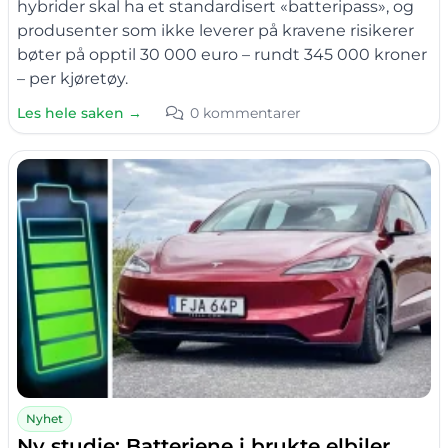
hybrider skal ha et standardisert «batteripass», og
produsenter som ikke leverer på kravene risikerer
bøter på opptil 30 000 euro – rundt 345 000 kroner
– per kjøretøy.
Les hele saken →
0 kommentarer
Nyhet
Ny studie: Batteriene i brukte elbiler