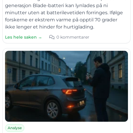
generasjon Blade-batteri kan lynlades på ni
minutter uten at batterilevetiden forringes. Ifølge
forskerne er ekstrem varme på opptil 70 grader
ikke lenger et hinder for hurtiglading.
Les hele saken →
0 kommentarer
Analyse