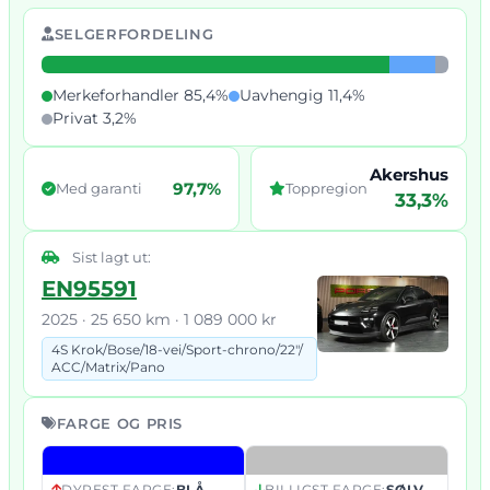
SELGERFORDELING
Merkeforhandler 85,4%
Uavhengig 11,4%
Privat 3,2%
Akershus
97,7%
Med garanti
Toppregion
33,3%
Sist lagt ut:
EN95591
2025 · 25 650 km · 1 089 000 kr
4S Krok/
Bose/
18-vei/
Sport-chrono/
22"/
ACC/
Matrix/
Pano
FARGE OG PRIS
DYREST FARGE:
BLÅ
BILLIGST FARGE:
SØLV