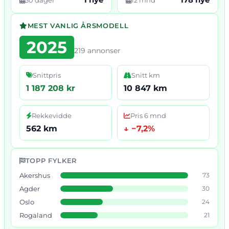
MEST VANLIG ÅRSMODELL
2025
219 annonser
Snittpris
Snitt km
1 187 208 kr
10 847 km
Rekkevidde
Pris 6 mnd
562 km
↓ −7,2%
TOPP FYLKER
Akershus
73
Agder
30
Oslo
24
Rogaland
21