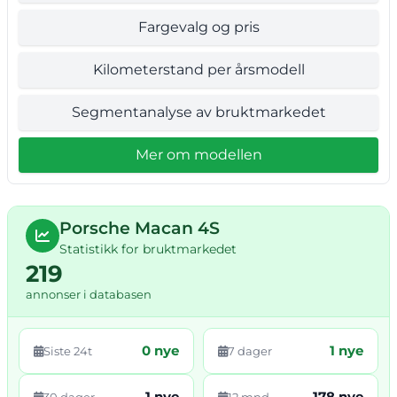
Fargevalg og pris
Kilometerstand per årsmodell
Segmentanalyse av bruktmarkedet
Mer om modellen
Porsche Macan 4S
Statistikk for bruktmarkedet
219
annonser i databasen
0 nye
1 nye
Siste 24t
7 dager
1 nye
178 nye
30 dager
12 mnd