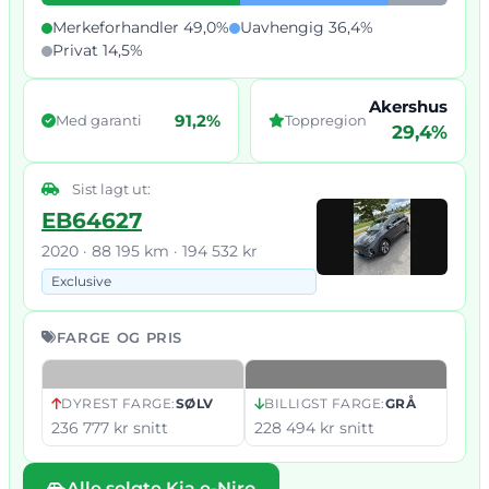
Merkeforhandler 49,0%
Uavhengig 36,4%
Privat 14,5%
Akershus
91,2%
Med garanti
Toppregion
29,4%
Sist lagt ut:
EB64627
2020 · 88 195 km · 194 532 kr
Exclusive
FARGE OG PRIS
DYREST FARGE:
SØLV
BILLIGST FARGE:
GRÅ
236 777 kr snitt
228 494 kr snitt
Alle solgte Kia e-Niro