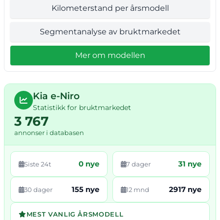
Kilometerstand per årsmodell
Segmentanalyse av bruktmarkedet
Mer om modellen
Kia e-Niro
Statistikk for bruktmarkedet
3 767
annonser i databasen
0 nye
31 nye
Siste 24t
7 dager
155 nye
2917 nye
30 dager
12 mnd
MEST VANLIG ÅRSMODELL