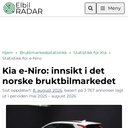
Meny
Hjem
»
Bruktmarkedsstatistikk
»
Statistikk for Kia
»
Statistikk for e-Niro
Kia e-Niro: innsikt i det
norske bruktbilmarkedet
Sist oppdatert:
8. august 2026
, basert på 3 767 annonser lagt
ut i perioden mai 2025 – august 2026