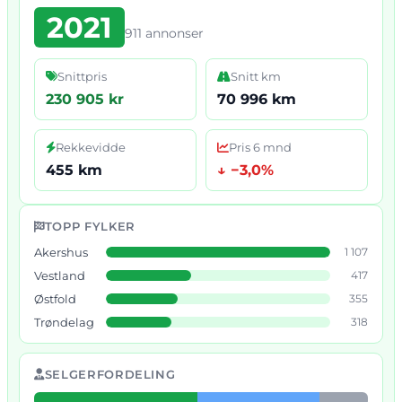
2021
911 annonser
Snittpris
Snitt km
230 905 kr
70 996 km
Rekkevidde
Pris 6 mnd
455 km
↓ −3,0%
TOPP FYLKER
Akershus
1 107
Vestland
417
Østfold
355
Trøndelag
318
SELGERFORDELING