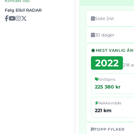
Kontakt oss
Følg Elbil RADAR
Siste 24t
30 dager
MEST VANLIG Å
2022
218 
Snittpris
225 380 kr
Rekkevidde
221 km
TOPP FYLKER