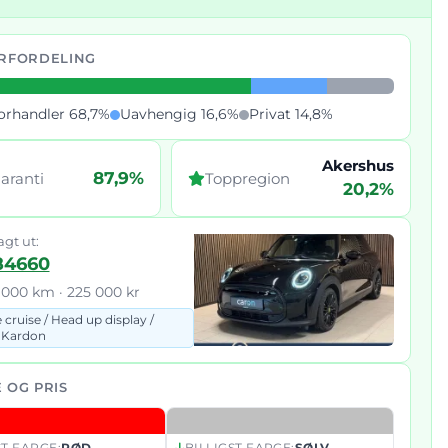
RFORDELING
orhandler 68,7%
Uavhengig 16,6%
Privat 14,8%
Akershus
87,9%
aranti
Toppregion
20,2%
agt ut:
84660
1 000 km · 225 000 kr
 cruise /
Head up display /
 Kardon
 OG PRIS
T FARGE:
RØD
BILLIGST FARGE:
SØLV