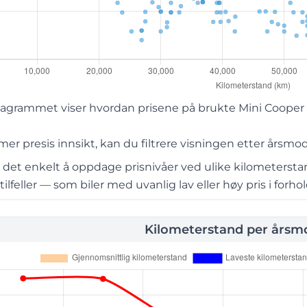
grammet viser hvordan prisene på brukte Mini Cooper SE 
r presis innsikt, kan du filtrere visningen etter årsmod
r det enkelt å oppdage prisnivåer ved ulike kilometerst
lfeller — som biler med uvanlig lav eller høy pris i forhold
Kilometerstand per årsmo