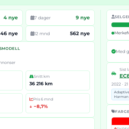
SELGE
4 nye
9 nye
7 dager
Merkef
46 nye
562 nye
12 mnd
RSMODELL
Med g
annonser
Sist l
EC
Snitt km
36 216 km
2022 · 2
Adaptive
Harman
Pris 6 mnd
↓ −8,7%
FARGE
DYRES