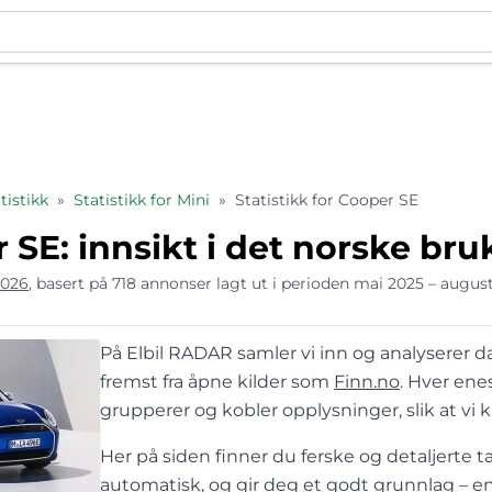
istikk
»
Statistikk for Mini
»
Statistikk for Cooper SE
 SE: innsikt i det norske br
2026
, basert på 718 annonser lagt ut i perioden mai 2025 – augus
På Elbil RADAR samler vi inn og analyserer da
fremst fra åpne kilder som
Finn.no
. Hver en
grupperer og kobler opplysninger, slik at vi 
Her på siden finner du ferske og detaljerte ta
automatisk, og gir deg et godt grunnlag – ent