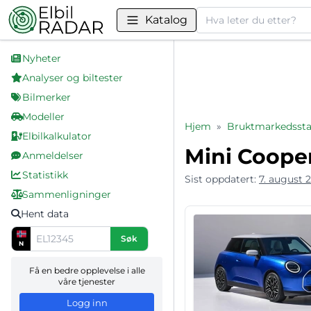
Søk
Katalog
Nyheter
Analyser og biltester
Bilmerker
Modeller
Hjem
»
Bruktmarkedsstat
Elbilkalkulator
Mini Cooper
Anmeldelser
Statistikk
Sist oppdatert:
7. august 
Sammenligninger
Hent data
Søk
N
Få en bedre opplevelse i alle
våre tjenester
Logg inn