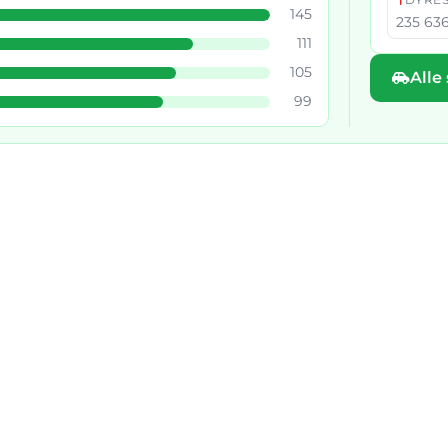
145
235 636
111
105
Alle
99