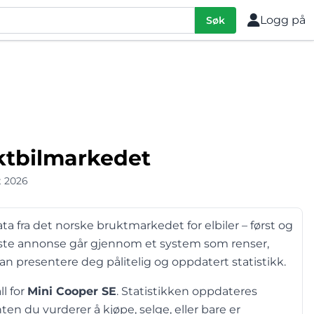
Logg på
Søk
uktbilmarkedet
t 2026
ta fra det norske bruktmarkedet for elbiler – først og
este annonse går gjennom et system som renser,
kan presentere deg pålitelig og oppdatert statistikk.
ll for
Mini Cooper SE
. Statistikken oppdateres
en du vurderer å kjøpe, selge, eller bare er