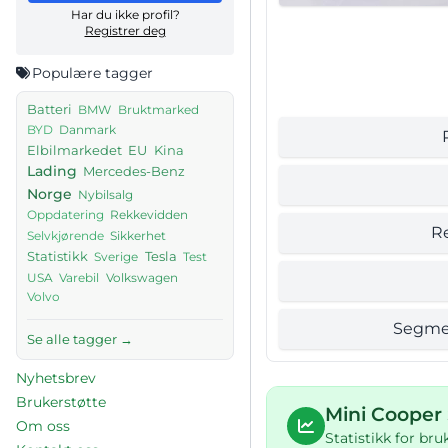
Har du ikke profil?
Registrer deg
Populære tagger
Batteri
BMW
Bruktmarked
Danmark
BYD
Elbilmarkedet
EU
Kina
Lading
Mercedes-Benz
Norge
Nybilsalg
Rekkevidden
Oppdatering
R
Sikkerhet
Selvkjørende
Tesla
Statistikk
Sverige
Test
USA
Volkswagen
Varebil
Volvo
Segme
Se alle tagger →
Nyhetsbrev
Brukerstøtte
Mini Cooper
Om oss
Statistikk for br