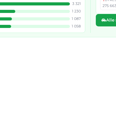
3 321
275 663
1 230
1 087
Alle
1 058