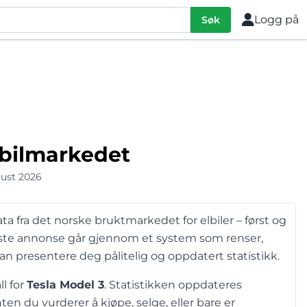
Logg på
Søk
ktbilmarkedet
gust 2026
ta fra det norske bruktmarkedet for elbiler – først og
este annonse går gjennom et system som renser,
kan presentere deg pålitelig og oppdatert statistikk.
ll for
Tesla Model 3
. Statistikken oppdateres
en du vurderer å kjøpe, selge, eller bare er