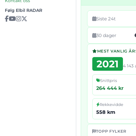
Kontakt oss
Følg Elbil RADAR
Siste 24t
30 dager
MEST VANLIG Å
2021
4 143
Snittpris
264 444 kr
Rekkevidde
558 km
TOPP FYLKER