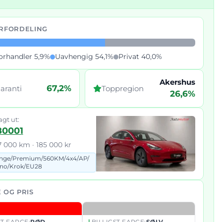
RFORDELING
orhandler 5,9%
Uavhengig 54,1%
Privat 40,0%
Akershus
67,2%
aranti
Toppregion
26,6%
agt ut:
80001
7 000 km · 185 000 kr
nge/
Premium/
560KM/
4x4/
AP/
no/
Krok/
EU28
 OG PRIS
T FARGE:
RØD
BILLIGST FARGE:
SØLV