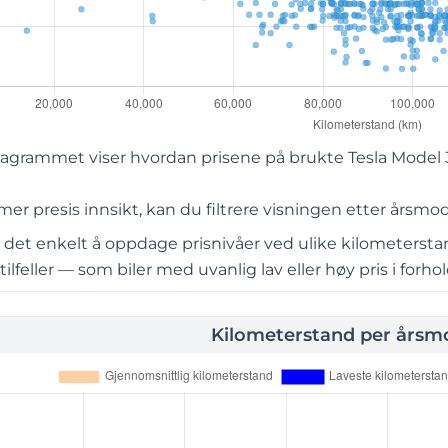
grammet viser hvordan prisene på brukte Tesla Model 3 va
r presis innsikt, kan du filtrere visningen etter årsmod
r det enkelt å oppdage prisnivåer ved ulike kilometerst
lfeller — som biler med uvanlig lav eller høy pris i forhold
Kilometerstand per årsmo