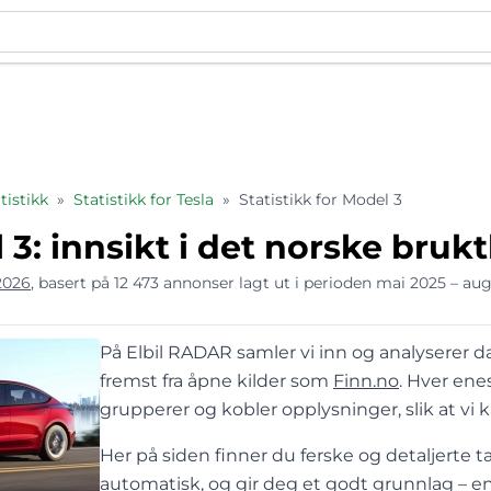
istikk
»
Statistikk for Tesla
»
Statistikk for Model 3
 3: innsikt i det norske bru
2026
, basert på 12 473 annonser lagt ut i perioden mai 2025 – au
På Elbil RADAR samler vi inn og analyserer da
fremst fra åpne kilder som
Finn.no
. Hver en
grupperer og kobler opplysninger, slik at vi 
Her på siden finner du ferske og detaljerte ta
automatisk, og gir deg et godt grunnlag – ent