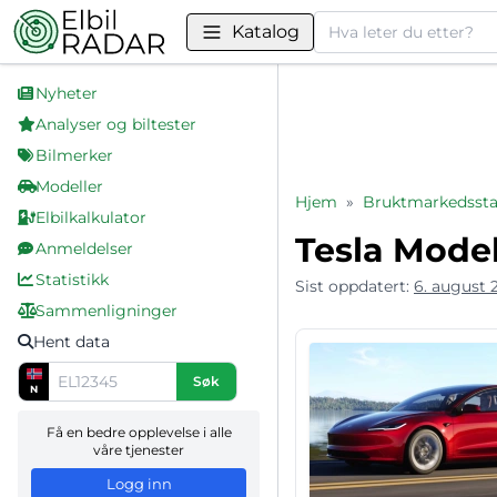
Søk
Katalog
Nyheter
Analyser og biltester
Bilmerker
Modeller
Hjem
»
Bruktmarkedsstat
Elbilkalkulator
Tesla Model
Anmeldelser
Statistikk
Sist oppdatert:
6. august 
Sammenligninger
Hent data
Søk
N
Få en bedre opplevelse i alle
våre tjenester
Logg inn