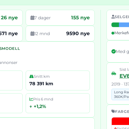
SELGE
26 nye
155 nye
7 dager
Merkef
671 nye
9590 nye
12 mnd
RSMODELL
Med g
 annonser
Sist l
EV
Snitt km
78 391 km
2019 · 13
Long Ra
360K/
Pa
Pris 6 mnd
↑ +1,2%
FARGE
DYRES