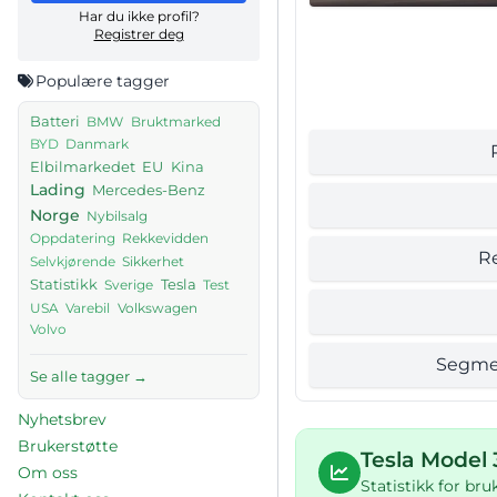
Har du ikke profil?
Registrer deg
Populære tagger
Batteri
BMW
Bruktmarked
Danmark
BYD
Elbilmarkedet
EU
Kina
Lading
Mercedes-Benz
Norge
Nybilsalg
Rekkevidden
Oppdatering
R
Sikkerhet
Selvkjørende
Tesla
Statistikk
Sverige
Test
USA
Volkswagen
Varebil
Volvo
Segme
Se alle tagger →
Nyhetsbrev
Brukerstøtte
Tesla Model 
Om oss
Statistikk for br