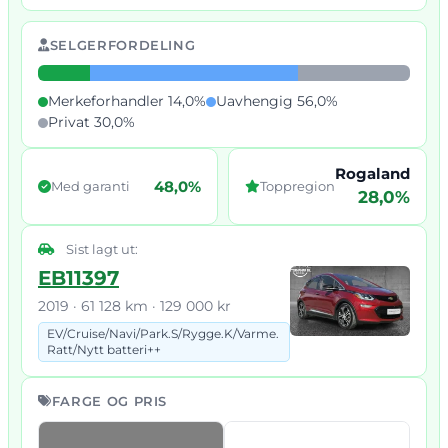
SELGERFORDELING
Merkeforhandler 14,0%
Uavhengig 56,0%
Privat 30,0%
Rogaland
48,0%
Med garanti
Toppregion
28,0%
Sist lagt ut:
EB11397
2019 · 61 128 km · 129 000 kr
EV/
Cruise/
Navi/
Park.
S/
Rygge.
K/
Varme.
Ratt/
Nytt batteri++
FARGE OG PRIS