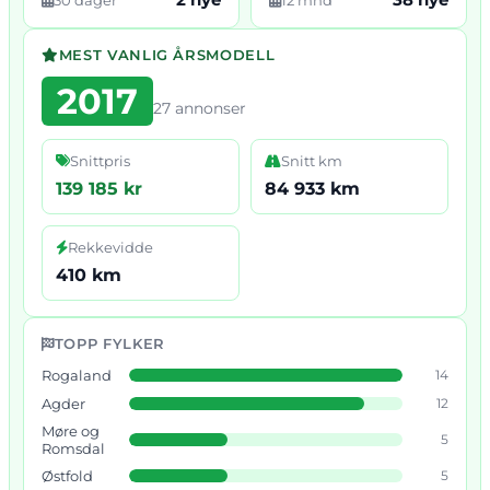
MEST VANLIG ÅRSMODELL
2017
27 annonser
Snittpris
Snitt km
139 185 kr
84 933 km
Rekkevidde
410 km
TOPP FYLKER
Rogaland
14
Agder
12
Møre og
5
Romsdal
Østfold
5