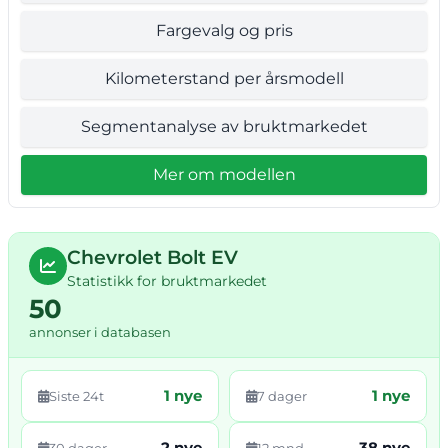
Fargevalg og pris
Kilometerstand per årsmodell
Segmentanalyse av bruktmarkedet
Mer om modellen
Chevrolet Bolt EV
Statistikk for bruktmarkedet
50
annonser i databasen
1 nye
1 nye
Siste 24t
7 dager
2 nye
38 nye
30 dager
12 mnd