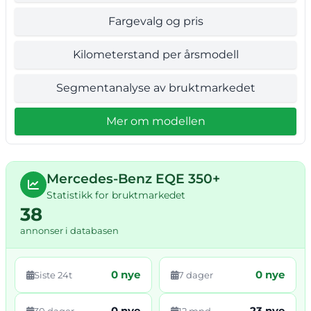
Fargevalg og pris
Kilometerstand per årsmodell
Segmentanalyse av bruktmarkedet
Mer om modellen
Mercedes-Benz EQE 350+
Statistikk for bruktmarkedet
38
annonser i databasen
0 nye
0 nye
Siste 24t
7 dager
0 nye
23 nye
30 dager
12 mnd