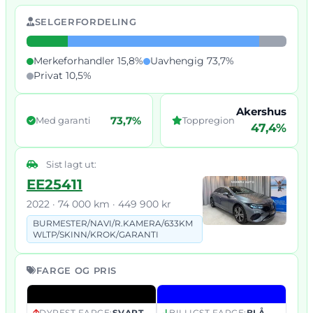
SELGERFORDELING
Merkeforhandler 15,8%
Uavhengig 73,7%
Privat 10,5%
Akershus
73,7%
Med garanti
Toppregion
47,4%
Sist lagt ut:
EE25411
2022 · 74 000 km · 449 900 kr
BURMESTER/
NAVI/
R.
KAMERA/
633KM
WLTP/
SKINN/
KROK/
GARANTI
FARGE OG PRIS
DYREST FARGE:
SVART
BILLIGST FARGE:
BLÅ