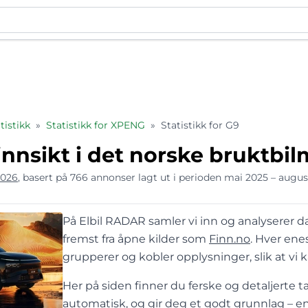
istikk
»
Statistikk for XPENG
»
Statistikk for G9
nnsikt i det norske bruktbi
2026
, basert på 766 annonser lagt ut i perioden mai 2025 – augu
På Elbil RADAR samler vi inn og analyserer da
fremst fra åpne kilder som
Finn.no
. Hver en
grupperer og kobler opplysninger, slik at vi 
Her på siden finner du ferske og detaljerte ta
automatisk, og gir deg et godt grunnlag – ent