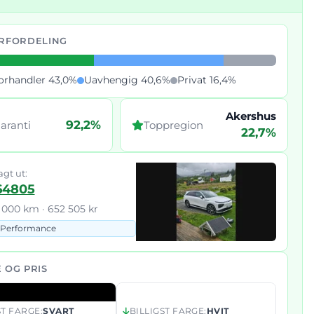
RFORDELING
orhandler 43,0%
Uavhengig 40,6%
Privat 16,4%
Akershus
92,2%
aranti
Toppregion
22,7%
agt ut:
64805
3 000 km · 652 505 kr
Performance
 OG PRIS
T FARGE:
SVART
BILLIGST FARGE:
HVIT