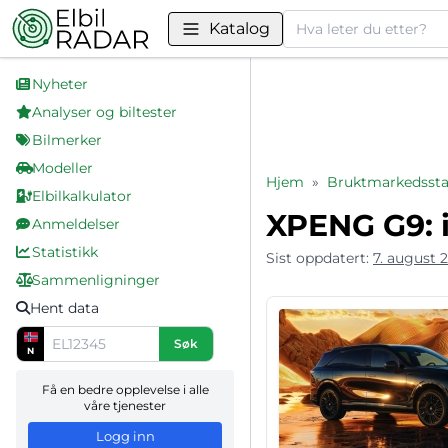
Søk
Katalog
Nyheter
Analyser og biltester
Bilmerker
Modeller
Hjem
»
Bruktmarkedsstat
Elbilkalkulator
XPENG G9: i
Anmeldelser
Statistikk
Sist oppdatert:
7. august 
Sammenligninger
Hent data
Søk
N
Få en bedre opplevelse i alle
våre tjenester
Logg inn