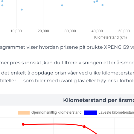
grammet viser hvordan prisene på brukte XPENG G9 varier
r presis innsikt, kan du filtrere visningen etter årsmod
r det enkelt å oppdage prisnivåer ved ulike kilometerst
lfeller — som biler med uvanlig lav eller høy pris i forhold
Kilometerstand per årsmo