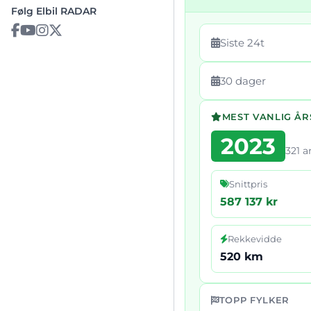
Følg Elbil RADAR
Siste 24t
30 dager
MEST VANLIG Å
2023
321 
Snittpris
587 137 kr
Rekkevidde
520 km
TOPP FYLKER