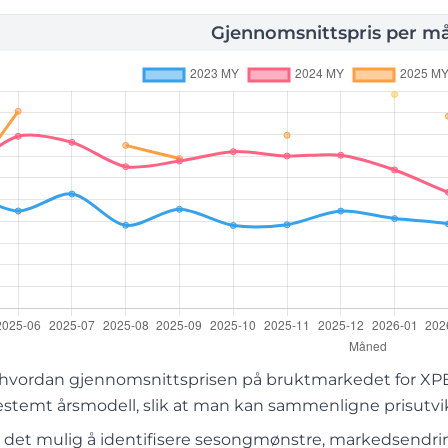
Gjennomsnittspris per m
 hvordan gjennomsnittsprisen på bruktmarkedet for XPEN
estemt årsmodell, slik at man kan sammenligne prisutvik
r det mulig å identifisere sesongmønstre, markedsendring