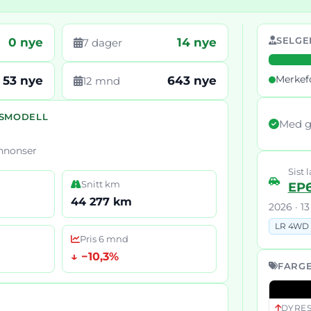
SELGE
0 nye
14 nye
7 dager
Merkef
53 nye
643 nye
12 mnd
RSMODELL
Med g
annonser
Sist l
Snitt km
EP
44 277 km
2026 · 1
LR 4WD 
Pris 6 mnd
↓ −10,3%
FARGE
DYRES