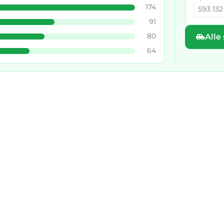
174
593 132 
91
80
Alle
64