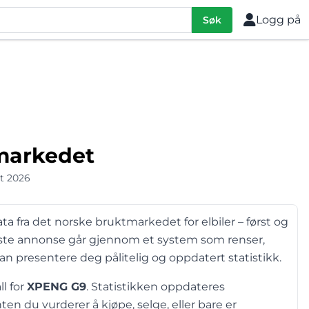
Logg på
Søk
lmarkedet
st 2026
ta fra det norske bruktmarkedet for elbiler – først og
este annonse går gjennom et system som renser,
kan presentere deg pålitelig og oppdatert statistikk.
ll for
XPENG G9
. Statistikken oppdateres
en du vurderer å kjøpe, selge, eller bare er