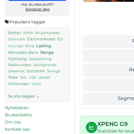
Har du ikke profil?
Registrer deg
Populære tagger
Batteri
BMW
Bruktmarked
Elbilmarkedet
EU
Danmark
Lading
Kina
Hyundai
Norge
Mercedes-Benz
Nybilsalg
Oppdatering
Rekkevidden
Selvkjørende
R
Sikkerhet
Statistikk
Sverige
Tesla
Test
USA
Varebil
Volkswagen
Volvo
Se alle tagger →
Segme
Nyhetsbrev
Brukerstøtte
Om oss
XPENG G9
Kontakt oss
Statistikk for br