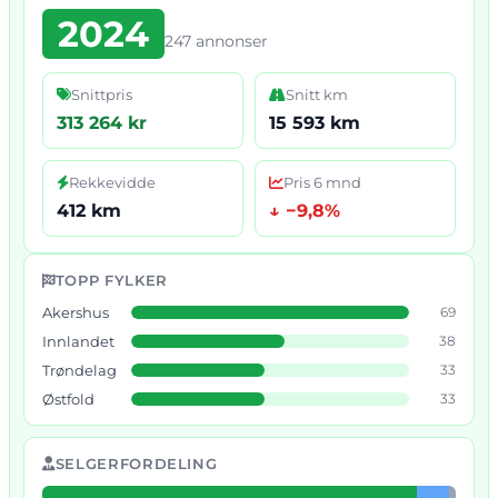
2024
247 annonser
Snittpris
Snitt km
313 264 kr
15 593 km
Rekkevidde
Pris 6 mnd
412 km
↓ −9,8%
TOPP FYLKER
Akershus
69
Innlandet
38
Trøndelag
33
Østfold
33
SELGERFORDELING