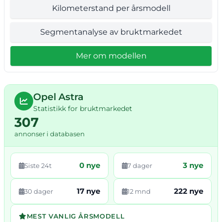
Kilometerstand per årsmodell
Segmentanalyse av bruktmarkedet
Mer om modellen
Opel Astra
Statistikk for bruktmarkedet
307
annonser i databasen
0 nye
3 nye
Siste 24t
7 dager
17 nye
222 nye
30 dager
12 mnd
MEST VANLIG ÅRSMODELL