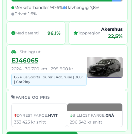
Merkeforhandler 90,6%
Uavhengig 7,8%
Privat 1,6%
Akershus
96,1%
Med garanti
Toppregion
22,5%
Sist lagt ut:
EJ46065
2024 · 30 700 km · 299 900 kr
GS Plus Sports Tourer |
AdCruise |
360°
|
CarPlay
FARGE OG PRIS
DYREST FARGE:
HVIT
BILLIGST FARGE:
GRÅ
333 425 kr snitt
296 342 kr snitt