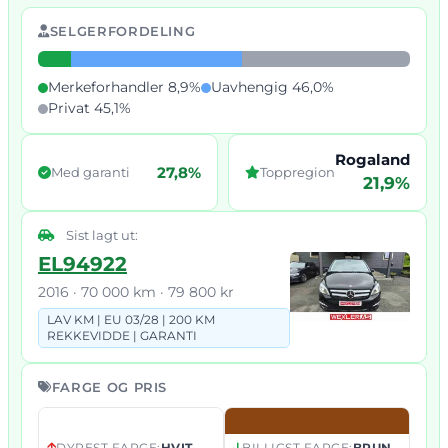
SELGERFORDELING
Merkeforhandler 8,9%
Uavhengig 46,0%
Privat 45,1%
Rogaland
27,8%
Med garanti
Toppregion
21,9%
Sist lagt ut:
EL94922
2016 · 70 000 km · 79 800 kr
LAV KM |
EU 03/
28 |
200 KM
REKKEVIDDE |
GARANTI
FARGE OG PRIS
DYREST FARGE:
HVIT
BILLIGST FARGE:
BRUN