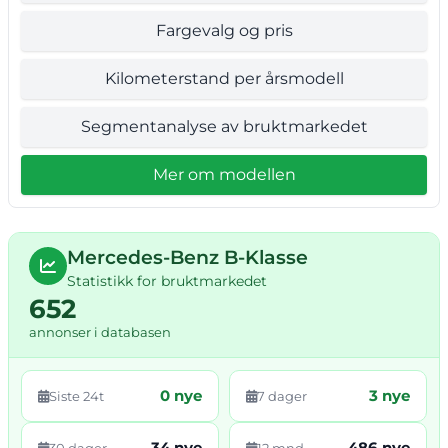
Fargevalg og pris
Kilometerstand per årsmodell
Segmentanalyse av bruktmarkedet
Mer om modellen
Mercedes-Benz B-Klasse
Statistikk for bruktmarkedet
652
annonser i databasen
0 nye
3 nye
Siste 24t
7 dager
34 nye
486 nye
30 dager
12 mnd