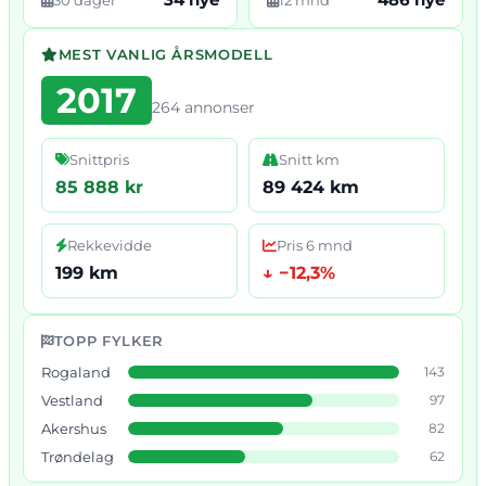
MEST VANLIG ÅRSMODELL
2017
264 annonser
Snittpris
Snitt km
85 888 kr
89 424 km
Rekkevidde
Pris 6 mnd
199 km
↓ −12,3%
TOPP FYLKER
Rogaland
143
Vestland
97
Akershus
82
Trøndelag
62