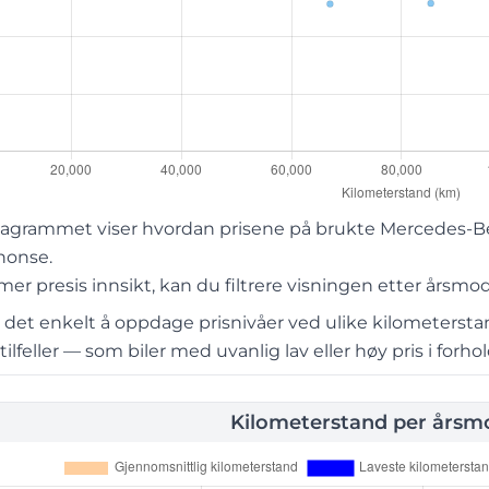
agrammet viser hvordan prisene på brukte Mercedes-Benz
nonse.
r presis innsikt, kan du filtrere visningen etter årsmod
r det enkelt å oppdage prisnivåer ved ulike kilometerst
lfeller — som biler med uvanlig lav eller høy pris i forhold
Kilometerstand per årsmo