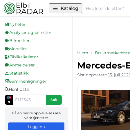
Søk
Katalog
Nyheter
Analyser og biltester
Bilmerker
Modeller
Hjem
»
Bruktmarkedsstat
Elbilkalkulator
Mercedes-B
Anmeldelser
Statistikk
Sist oppdatert:
15. juli 202
Sammenligninger
Hent data
Søk
N
Få en bedre opplevelse i alle
våre tjenester
Logg inn