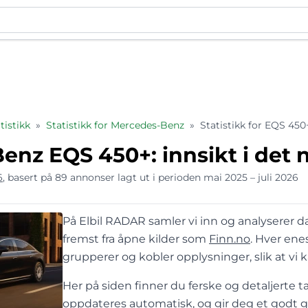
istikk
»
Statistikk for Mercedes-Benz
»
Statistikk for EQS 450
enz EQS 450+: innsikt i det 
6
, basert på 89 annonser lagt ut i perioden mai 2025 – juli 2026
På Elbil RADAR samler vi inn og analyserer da
fremst fra åpne kilder som
Finn.no
. Hver en
grupperer og kobler opplysninger, slik at vi 
Her på siden finner du ferske og detaljerte ta
oppdateres automatisk, og gir deg et godt gr