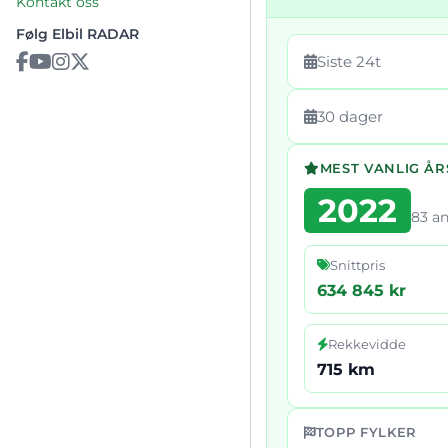
Kontakt oss
Følg Elbil RADAR
Siste 24t
30 dager
MEST VANLIG Å
2022
83 a
Snittpris
634 845 kr
Rekkevidde
715 km
TOPP FYLKER