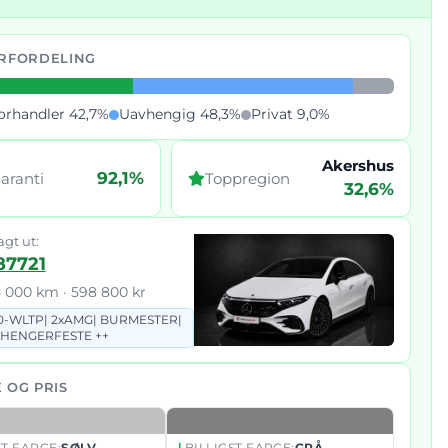
RFORDELING
orhandler 42,7%
Uavhengig 48,3%
Privat 9,0%
Akershus
92,1%
aranti
Toppregion
32,6%
agt ut:
87721
5 000 km · 598 800 kr
0-WLTP|
2xAMG|
BURMESTER|
HENGERFESTE ++
 OG PRIS
T FARGE:
SØLV
BILLIGST FARGE:
GRÅ