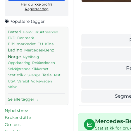
Har du ikke profil?
Registrer deg
Populære tagger
Batteri
BMW
Bruktmarked
Danmark
BYD
Elbilmarkedet
EU
Kina
Lading
Mercedes-Benz
Norge
Nybilsalg
Rekkevidden
Oppdatering
R
Sikkerhet
Selvkjørende
Tesla
Statistikk
Sverige
Test
USA
Volkswagen
Varebil
Volvo
Segme
Se alle tagger →
Nyhetsbrev
Brukerstøtte
Mercedes-B
Om oss
Statistikk for br