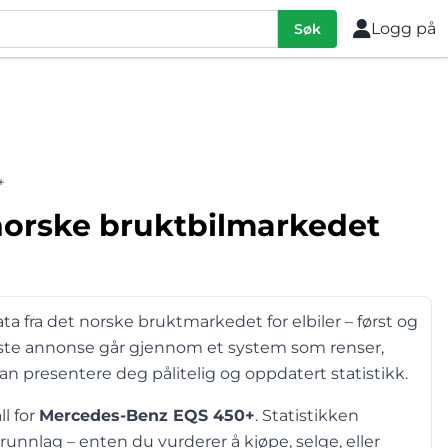
Logg på
Søk
+
norske bruktbilmarkedet
ta fra det norske bruktmarkedet for elbiler – først og
este annonse går gjennom et system som renser,
kan presentere deg pålitelig og oppdatert statistikk.
ll for
Mercedes-Benz EQS 450+
. Statistikken
unnlag – enten du vurderer å kjøpe, selge, eller