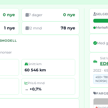
SELGE
0 nye
0 nye
7 dager
Merkef
1 nye
78 nye
12 mnd
RSMODELL
Med g
nnonser
Sist l
ED
Snitt km
60 546 km
2022 · 6
450+ 78
NORSK|
Pris 6 mnd
→ +0,7%
FARGE
DYRES