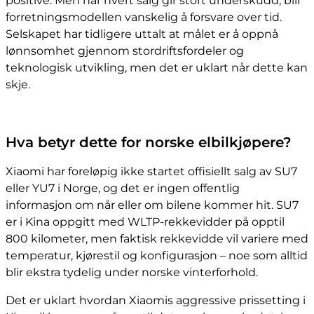
positive. Men når hvert salg gir stort underskudd, blir
forretningsmodellen vanskelig å forsvare over tid.
Selskapet har tidligere uttalt at målet er å oppnå
lønnsomhet gjennom stordriftsfordeler og
teknologisk utvikling, men det er uklart når dette kan
skje.
Hva betyr dette for norske elbilkjøpere?
Xiaomi har foreløpig ikke startet offisiellt salg av SU7
eller YU7 i Norge, og det er ingen offentlig
informasjon om når eller om bilene kommer hit. SU7
er i Kina oppgitt med WLTP-rekkevidder på opptil
800 kilometer, men faktisk rekkevidde vil variere med
temperatur, kjørestil og konfigurasjon – noe som alltid
blir ekstra tydelig under norske vinterforhold.
Det er uklart hvordan Xiaomis aggressive prissetting i