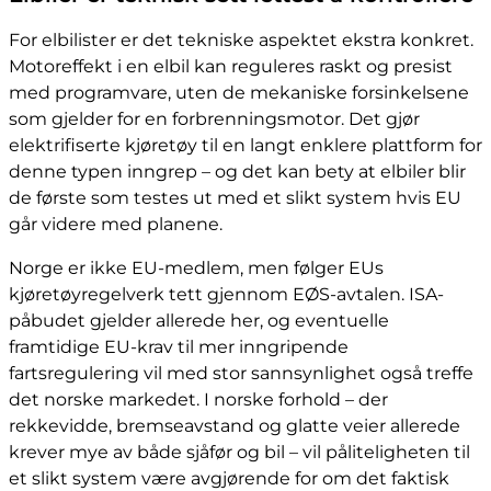
For elbilister er det tekniske aspektet ekstra konkret.
Motoreffekt i en elbil kan reguleres raskt og presist
med programvare, uten de mekaniske forsinkelsene
som gjelder for en forbrenningsmotor. Det gjør
elektrifiserte kjøretøy til en langt enklere plattform for
denne typen inngrep – og det kan bety at elbiler blir
de første som testes ut med et slikt system hvis EU
går videre med planene.
Norge er ikke EU-medlem, men følger EUs
kjøretøyregelverk tett gjennom EØS-avtalen. ISA-
påbudet gjelder allerede her, og eventuelle
framtidige EU-krav til mer inngripende
fartsregulering vil med stor sannsynlighet også treffe
det norske markedet. I norske forhold – der
rekkevidde, bremseavstand og glatte veier allerede
krever mye av både sjåfør og bil – vil påliteligheten til
et slikt system være avgjørende for om det faktisk