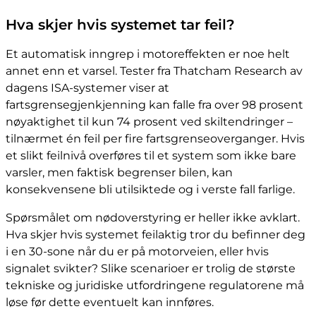
Hva skjer hvis systemet tar feil?
Et automatisk inngrep i motoreffekten er noe helt
annet enn et varsel. Tester fra Thatcham Research av
dagens ISA-systemer viser at
fartsgrensegjenkjenning kan falle fra over 98 prosent
nøyaktighet til kun 74 prosent ved skiltendringer –
tilnærmet én feil per fire fartsgrenseoverganger. Hvis
et slikt feilnivå overføres til et system som ikke bare
varsler, men faktisk begrenser bilen, kan
konsekvensene bli utilsiktede og i verste fall farlige.
Spørsmålet om nødoverstyring er heller ikke avklart.
Hva skjer hvis systemet feilaktig tror du befinner deg
i en 30-sone når du er på motorveien, eller hvis
signalet svikter? Slike scenarioer er trolig de største
tekniske og juridiske utfordringene regulatorene må
løse før dette eventuelt kan innføres.