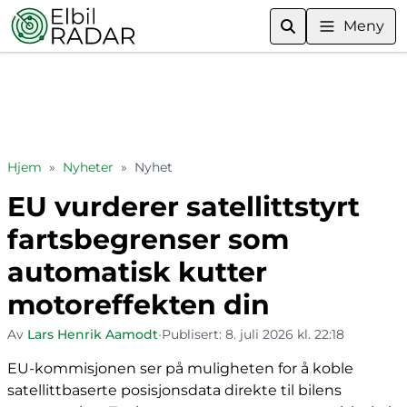
Meny
Hjem
»
Nyheter
»
Nyhet
EU vurderer satellittstyrt
fartsbegrenser som
automatisk kutter
motoreffekten din
Av
Lars Henrik Aamodt
•
Publisert:
8. juli 2026 kl. 22:18
EU-kommisjonen ser på muligheten for å koble
satellittbaserte posisjonsdata direkte til bilens