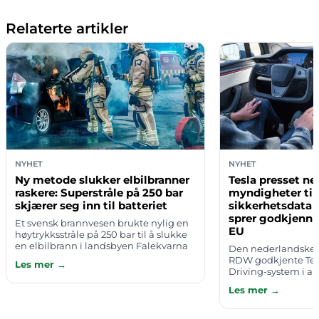
Relaterte artikler
NYHET
NYHET
Ny metode slukker elbilbranner
Tesla presset n
raskere: Superstråle på 250 bar
myndigheter til
skjærer seg inn til batteriet
sikkerhetsdata 
sprer godkjennin
Et svensk brannvesen brukte nylig en
EU
høytrykksstråle på 250 bar til å slukke
en elbilbrann i landsbyen Falekvarna
Den nederlandske
utenfor Falköping. Strålen skjærer seg
RDW godkjente Tesla
Les mer →
fysisk inn til det brennend…
Driving-system i ap
for at godkjenninge
Les mer →
EU. Men hvordan RD
k…