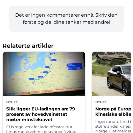
Det er ingen kommentarer ennå. Skriv den
første og del dine tanker med andre!
Relaterte artikler
NYHET
NYHET
Slik ligger EU-ladingen an: 79
Norge på Europa
prosent av hovedveinettet
kinesiske elbiler
møter minstekravet
Ingen andre land i
større andel kinesi
EUs regelverk for ladeinfrastruktur
Norge. Det melder 
langs motorveiene begynner å virke.