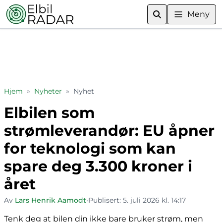
Meny
Hjem
»
Nyheter
»
Nyhet
Elbilen som
strømleverandør: EU åpner
for teknologi som kan
spare deg 3.300 kroner i
året
Av
Lars Henrik Aamodt
•
Publisert:
5. juli 2026 kl. 14:17
Tenk deg at bilen din ikke bare bruker strøm, men