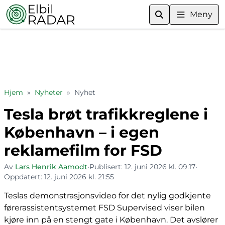
Meny
Hjem
»
Nyheter
»
Nyhet
Tesla brøt trafikkreglene i
København – i egen
reklamefilm for FSD
Av
Lars Henrik Aamodt
•
Publisert:
12. juni 2026 kl. 09:17
•
Oppdatert:
12. juni 2026 kl. 21:55
Teslas demonstrasjonsvideo for det nylig godkjente
førerassistentsystemet FSD Supervised viser bilen
kjøre inn på en stengt gate i København. Det avslører