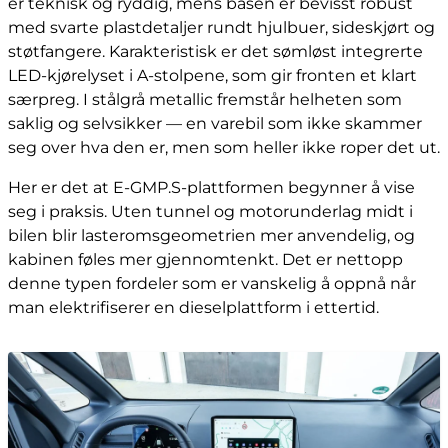
er teknisk og ryddig, mens basen er bevisst robust
med svarte plastdetaljer rundt hjulbuer, sideskjørt og
støtfangere. Karakteristisk er det sømløst integrerte
LED-kjørelyset i A-stolpene, som gir fronten et klart
særpreg. I stålgrå metallic fremstår helheten som
saklig og selvsikker — en varebil som ikke skammer
seg over hva den er, men som heller ikke roper det ut.
Her er det at E-GMP.S-plattformen begynner å vise
seg i praksis. Uten tunnel og motorunderlag midt i
bilen blir lasteromsgeometrien mer anvendelig, og
kabinen føles mer gjennomtenkt. Det er nettopp
denne typen fordeler som er vanskelig å oppnå når
man elektrifiserer en dieselplattform i ettertid.