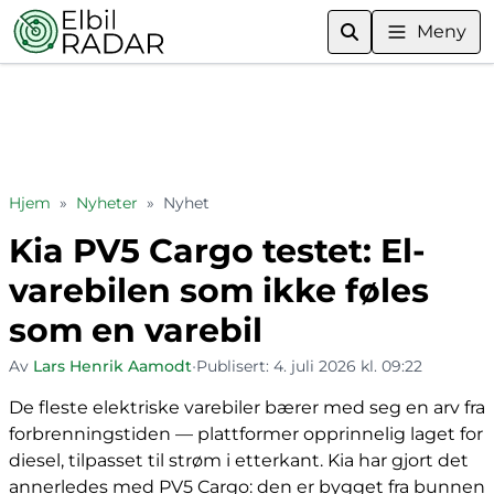
Meny
Hjem
»
Nyheter
»
Nyhet
Kia PV5 Cargo testet: El-
varebilen som ikke føles
som en varebil
Av
Lars Henrik Aamodt
•
Publisert:
4. juli 2026 kl. 09:22
De fleste elektriske varebiler bærer med seg en arv fra
forbrenningstiden — plattformer opprinnelig laget for
diesel, tilpasset til strøm i etterkant. Kia har gjort det
annerledes med PV5 Cargo: den er bygget fra bunnen