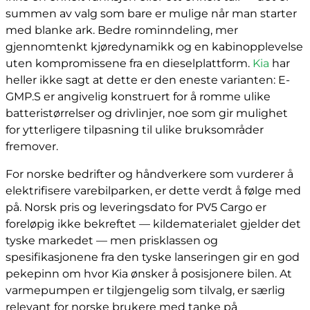
summen av valg som bare er mulige når man starter
med blanke ark. Bedre rominndeling, mer
gjennomtenkt kjøredynamikk og en kabinopplevelse
uten kompromissene fra en dieselplattform.
Kia
har
heller ikke sagt at dette er den eneste varianten: E-
GMP.S er angivelig konstruert for å romme ulike
batteristørrelser og drivlinjer, noe som gir mulighet
for ytterligere tilpasning til ulike bruksområder
fremover.
For norske bedrifter og håndverkere som vurderer å
elektrifisere varebilparken, er dette verdt å følge med
på. Norsk pris og leveringsdato for PV5 Cargo er
foreløpig ikke bekreftet — kildematerialet gjelder det
tyske markedet — men prisklassen og
spesifikasjonene fra den tyske lanseringen gir en god
pekepinn om hvor Kia ønsker å posisjonere bilen. At
varmepumpen er tilgjengelig som tilvalg, er særlig
relevant for norske brukere med tanke på