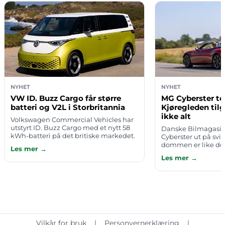
NYHET
NYHET
VW ID. Buzz Cargo får større
MG Cyberster te
batteri og V2L i Storbritannia
Kjøregleden til
ikke alt
Volkswagen Commercial Vehicles har
utstyrt ID. Buzz Cargo med et nytt 58
Danske Bilmagasine
kWh-batteri på det britiske markedet.
Cyberster ut på svi
Oppdateringen gir varebilen lengre
dommen er like del
Les mer →
rekkevidde, mer effekt og mulighet…
fascinerende: Når s
Les mer →
asfalten slynger seg
hold…
Vilkår for bruk
|
Personvernerklæring
|