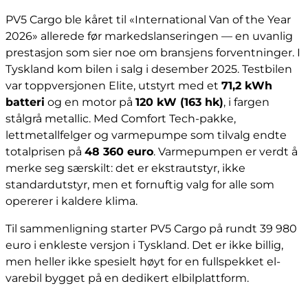
PV5 Cargo ble kåret til «International Van of the Year
2026» allerede før markedslanseringen — en uvanlig
prestasjon som sier noe om bransjens forventninger. I
Tyskland kom bilen i salg i desember 2025. Testbilen
var toppversjonen Elite, utstyrt med et
71,2 kWh
batteri
og en motor på
120 kW (163 hk)
, i fargen
stålgrå metallic. Med Comfort Tech-pakke,
lettmetallfelger og varmepumpe som tilvalg endte
totalprisen på
48 360 euro
. Varmepumpen er verdt å
merke seg særskilt: det er ekstrautstyr, ikke
standardutstyr, men et fornuftig valg for alle som
opererer i kaldere klima.
Til sammenligning starter PV5 Cargo på rundt 39 980
euro i enkleste versjon i Tyskland. Det er ikke billig,
men heller ikke spesielt høyt for en fullspekket el-
varebil bygget på en dedikert elbilplattform.