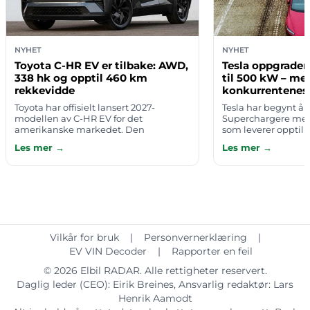
NYHET
NYHET
Toyota C-HR EV er tilbake: AWD,
Tesla oppgrader
338 hk og opptil 460 km
til 500 kW – men
rekkevidde
konkurrentenes 
Toyota har offisielt lansert 2027-
Tesla har begynt å
modellen av C-HR EV for det
Superchargere med
amerikanske markedet. Den
som leverer opptil 
kompakte elbil-SUV-en får
spenninger på innti
Les mer →
Les mer →
firehjulsdrift som standard, 338
første stasjonen so
hestekrefter og en estimert rekke…
Vilkår for bruk
|
Personvernerklæring
|
EV VIN Decoder
|
Rapporter en feil
© 2026
Elbil RADAR
. Alle rettigheter reservert.
Daglig leder (CEO):
Eirik Breines
, Ansvarlig redaktør:
Lars
Henrik Aamodt