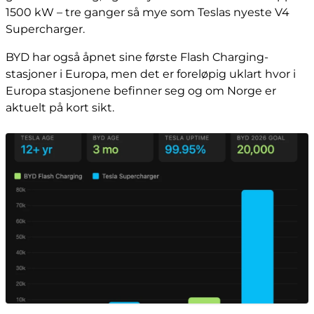
1500 kW – tre ganger så mye som Teslas nyeste V4
Supercharger.
BYD har også åpnet sine første Flash Charging-
stasjoner i Europa, men det er foreløpig uklart hvor i
Europa stasjonene befinner seg og om Norge er
aktuelt på kort sikt.