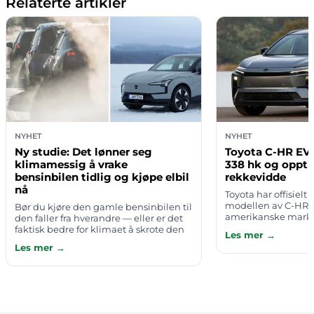
Relaterte artikler
NYHET
NYHET
Ny studie: Det lønner seg
Toyota C-HR EV 
klimamessig å vrake
338 hk og oppti
bensinbilen tidlig og kjøpe elbil
rekkevidde
nå
Toyota har offisielt 
modellen av C-HR E
Bør du kjøre den gamle bensinbilen til
amerikanske mark
den faller fra hverandre — eller er det
kompakte elbil-SUV
faktisk bedre for klimaet å skrote den
Les mer →
firehjulsdrift som s
tidlig og bytte til elbil med en gang?
Les mer →
hestekrefter og en 
Mange har en sterk intu…