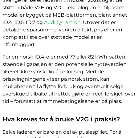
Sverige lanserer laderen til høsten 2026, og at den
støtter både V2H og V2G. Teknologien er tilpasset
modeller bygget på MEB-plattformen, blant annet
ID.4, ID.5, ID.7 og
Audi Q4 e-tron
. Utover det er
detaljene sparsomme: verken effekt, pris eller en
komplett liste over støttede modeller er
offentliggjort.
For en norsk ID.4-eier med 77 eller 82 kWh batteri
stående i garasjen er den potensielle nytteverdien
likevel ikke vanskelig å se for seg. Med de
prissvingningene vi ser på norsk strøm, kan
muligheten til å flytte forbruk og eventuelt selge
overskudd tilbake til nettet gjøre en reell forskjell over
tid – forutsatt at rammebetingelsene er på plass.
Hva kreves for å bruke V2G i praksis?
Selve laderen er bare én del av puslespillet. For å