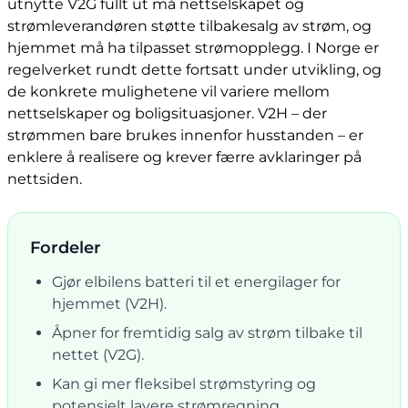
utnytte V2G fullt ut må nettselskapet og
strømleverandøren støtte tilbakesalg av strøm, og
hjemmet må ha tilpasset strømopplegg. I Norge er
regelverket rundt dette fortsatt under utvikling, og
de konkrete mulighetene vil variere mellom
nettselskaper og boligsituasjoner. V2H – der
strømmen bare brukes innenfor husstanden – er
enklere å realisere og krever færre avklaringer på
nettsiden.
Fordeler
Gjør elbilens batteri til et energilager for
hjemmet (V2H).
Åpner for fremtidig salg av strøm tilbake til
nettet (V2G).
Kan gi mer fleksibel strømstyring og
potensielt lavere strømregning.