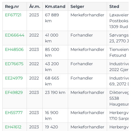
Reg.nr
År.m.
Km.stand
Selger
Sted
EF67721
2023
67 889
Merkeforhandler
Løxaveien 
km
Postboks 
1309 Rud
ED66644
2022
41 000
Forhandler
Sørvangs
km
23, 2770 J
EH48506
2023
85 000
Merkeforhandler
Tienveien 1
km
Fetsund
ED76675
2022
43 200
Forhandler
Industrive
km
2022 Gjer
EE24979
2022
68 665
Forhandler
Industriv
km
69, 2072 D
EF49829
2023
23 190 km
Merkeforhandler
Diktervege
5538
Haugesun
EH55777
2023
16 900
Merkeforhandler
Herbergvei
km
1710 Sarp
EH41612
2023
19 420
Merkeforhandler
Herbergvei