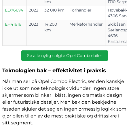
km
1710 Sarp
ED76674
2022
32 010 km
Forhandler
Hovebakke
4306 Sand
EH41616
2023
14 200
Merkeforhandler
Skibåsen 2
km
Sørlandsp
4636
Kristiansa
Se alle nylig solgte Opel Combo-biler
Teknologien bak – effektivitet i praksis
Når man ser på Opel Combo Electric, ser den kanskje
ikke ut som noe teknologisk vidunder. Ingen store
skjermer som blinker i blått, ingen dramatisk design
eller futuristiske detaljer. Men bak den beskjedne
fasaden skjuler det seg en ingeniørmessig logikk som
gjør bilen til en av de mest praktiske og driftssikre i
sitt segment.