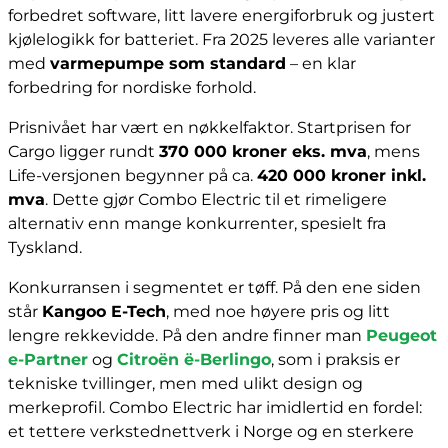
forbedret software, litt lavere energiforbruk og justert
kjølelogikk for batteriet. Fra 2025 leveres alle varianter
med
varmepumpe som standard
– en klar
forbedring for nordiske forhold.
Prisnivået har vært en nøkkelfaktor. Startprisen for
Cargo ligger rundt
370 000 kroner eks. mva
, mens
Life-versjonen begynner på ca.
420 000 kroner inkl.
mva
. Dette gjør Combo Electric til et rimeligere
alternativ enn mange konkurrenter, spesielt fra
Tyskland.
Konkurransen i segmentet er tøff. På den ene siden
står
Kangoo E-Tech
, med noe høyere pris og litt
lengre rekkevidde. På den andre finner man
Peugeot
e-Partner
og
Citroën ë-Berlingo
, som i praksis er
tekniske tvillinger, men med ulikt design og
merkeprofil. Combo Electric har imidlertid en fordel:
et tettere verkstednettverk i Norge og en sterkere