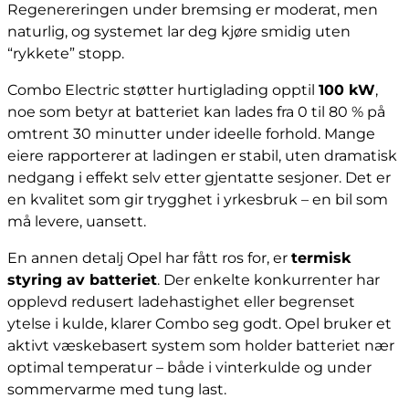
Regenereringen under bremsing er moderat, men
naturlig, og systemet lar deg kjøre smidig uten
“rykkete” stopp.
Combo Electric støtter hurtiglading opptil
100 kW
,
noe som betyr at batteriet kan lades fra 0 til 80 % på
omtrent 30 minutter under ideelle forhold. Mange
eiere rapporterer at ladingen er stabil, uten dramatisk
nedgang i effekt selv etter gjentatte sesjoner. Det er
en kvalitet som gir trygghet i yrkesbruk – en bil som
må levere, uansett.
En annen detalj Opel har fått ros for, er
termisk
styring av batteriet
. Der enkelte konkurrenter har
opplevd redusert ladehastighet eller begrenset
ytelse i kulde, klarer Combo seg godt. Opel bruker et
aktivt væskebasert system som holder batteriet nær
optimal temperatur – både i vinterkulde og under
sommervarme med tung last.