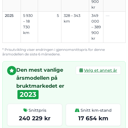
900
kr
2025
5 930
5
328 – 343
349
—
– 18
km
000
730
– 389
km
900
kr
* Prisutvikling viser endringen i gjennomsnittspris for denne
årsmodellen de siste 6 månedene.
Den mest vanlige
Velg et annet år
årsmodellen på
bruktmarkedet er
2023
Snittpris
Snitt km-stand
240 229 kr
17 654 km