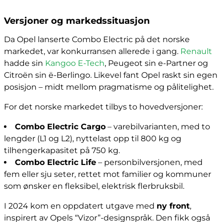
Versjoner og markedssituasjon
Da Opel lanserte Combo Electric på det norske
markedet, var konkurransen allerede i gang.
Renault
hadde sin
Kangoo E-Tech
, Peugeot sin e-Partner og
Citroën sin ë-Berlingo. Likevel fant Opel raskt sin egen
posisjon – midt mellom pragmatisme og pålitelighet.
For det norske markedet tilbys to hovedversjoner:
Combo Electric Cargo
– varebilvarianten, med to
lengder (L1 og L2), nyttelast opp til 800 kg og
tilhengerkapasitet på 750 kg.
Combo Electric Life
– personbilversjonen, med
fem eller sju seter, rettet mot familier og kommuner
som ønsker en fleksibel, elektrisk flerbruksbil.
I 2024 kom en oppdatert utgave med
ny front
,
inspirert av Opels “Vizor”-designspråk. Den fikk også