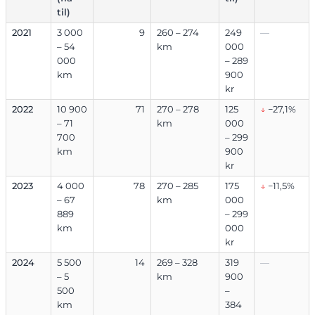
til)
2021
3 000
9
260 – 274
249
—
– 54
km
000
000
– 289
km
900
kr
2022
10 900
71
270 – 278
125
↓
−27,1%
– 71
km
000
700
– 299
km
900
kr
2023
4 000
78
270 – 285
175
↓
−11,5%
– 67
km
000
889
– 299
km
000
kr
2024
5 500
14
269 – 328
319
—
– 5
km
900
500
–
km
384