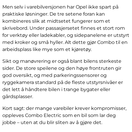
Men selv i varebilversjonen har Opel ikke spart på
praktiske løsninger. De tre setene foran kan
kombineres slik at midtsetet fungerer som et
skrivebord. Under passasjersetet finnes et stort rom
for verktøy eller ladekabler, og sidepanelene er utstyrt
med kroker og små hyller. Alt dette gjør Combo til en
arbeidsplass like mye som et kjøretøy.
Sikt og manøvrering er også blant bilens sterkeste
sider. De store speilene og den høye frontruten gir
god oversikt, og med parkeringssensorer og
ryggekamera standard på de fleste utstyrsnivåer er
det lett å håndtere bilen i trange bygater eller
gårdsplasser.
Kort sagt: der mange varebiler krever kompromisser,
oppleves Combo Electric som en bil som lar deg
jobbe – uten at du blir sliten av å gjøre det.