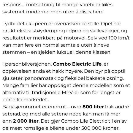
respons. I motsetning til mange varebiler føles
systemet moderne, men uten å distrahere.
Lydbildet i kupeen er overraskende stille. Opel har
brukt ekstra støydemping i dører og skillevegger, og
resultatet er merkbart på motorvei. Selv ved 100 km/t
kan man føre en normal samtale uten å heve
stemmen – en sjelden luksus i denne klassen.
I personbilversjonen,
Combo Electric Life
, er
opplevelsen enda et hakk høyere. Den byr på opptil
sju seter, panoramatak og fleksibel bakseteløsning.
Mange familier har oppdaget denne modellen som et
alternativ til tradisjonelle MPV-er som for lengst er
borte fra markedet.
Bagasjerommet er enormt – over
800 liter
bak andre
seterad, og med alle setene nede kan man få mer
enn
2 000 liter
. Det gjør Combo Life Electric til en av
de mest romslige elbilene under 500 000 kroner.