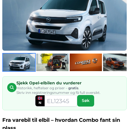
Sjekk Opel-elbilen du vurderer
Historikk, heftelser og priser –
gratis
.
Skriv inn registreringsnummer og få full oversikt.
Søk
N
Fra varebil til elbil – hvordan Combo fant sin
plass