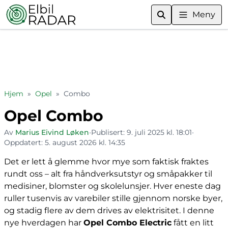
Meny
Hjem
»
Opel
»
Combo
Opel Combo
Av
Marius Eivind Løken
•
Publisert:
9. juli 2025 kl. 18:01
•
Oppdatert:
5. august 2026 kl. 14:35
Det er lett å glemme hvor mye som faktisk fraktes
rundt oss – alt fra håndverksutstyr og småpakker til
medisiner, blomster og skolelunsjer. Hver eneste dag
ruller tusenvis av varebiler stille gjennom norske byer,
og stadig flere av dem drives av elektrisitet. I denne
nye hverdagen har
Opel Combo Electric
fått en litt