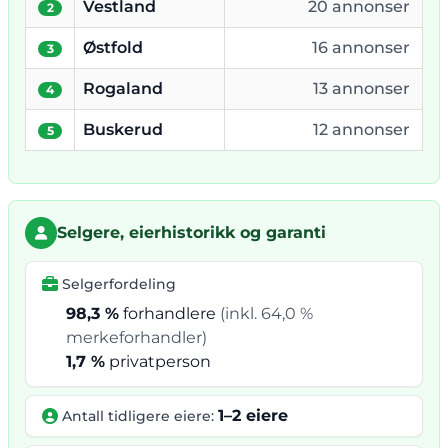
Vestland
20 annonser
2
Østfold
16 annonser
3
Rogaland
13 annonser
4
Buskerud
12 annonser
5
Selgere, eierhistorikk og garanti
Selgerfordeling
98,3 %
forhandlere
(inkl. 64,0 %
merkeforhandler)
1,7 %
privatperson
1–2 eiere
Antall tidligere eiere: