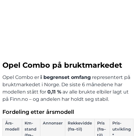
Opel Combo på bruktmarkedet
Opel Combo er
i begrenset omfang
representert på
bruktmarkedet i Norge. De siste 6 månedene har
modellen stått for
0,11 %
av alle brukte elbiler lagt ut
på Finn.no – og andelen har holdt seg stabil.
Fordeling etter årsmodell
Års-
Km-
Annonser
Rekkevidde
Pris
Pris-
modell
stand
(fra–til)
(fra–
utvikling
(fra–
til)
*