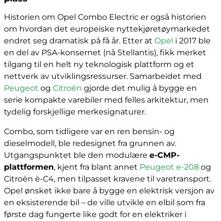
Historien om Opel Combo Electric er også historien
om hvordan det europeiske nyttekjøretøymarkedet
endret seg dramatisk på få år. Etter at
Opel
i 2017 ble
en del av PSA-konsernet (nå Stellantis), fikk merket
tilgang til en helt ny teknologisk plattform og et
nettverk av utviklingsressurser. Samarbeidet med
Peugeot
og
Citroën
gjorde det mulig å bygge en
serie kompakte varebiler med felles arkitektur, men
tydelig forskjellige merkesignaturer.
Combo, som tidligere var en ren bensin- og
dieselmodell, ble redesignet fra grunnen av.
Utgangspunktet ble den modulære
e-CMP-
plattformen
, kjent fra blant annet
Peugeot e-208
og
Citroën ë-C4, men tilpasset kravene til varetransport.
Opel ønsket ikke bare å bygge en elektrisk versjon av
en eksisterende bil – de ville utvikle en elbil som fra
første dag fungerte like godt for en elektriker i