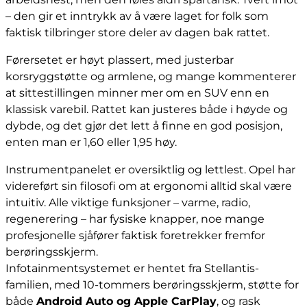
– den gir et inntrykk av å være laget for folk som
faktisk tilbringer store deler av dagen bak rattet.
Førersetet er høyt plassert, med justerbar
korsryggstøtte og armlene, og mange kommenterer
at sittestillingen minner mer om en SUV enn en
klassisk varebil. Rattet kan justeres både i høyde og
dybde, og det gjør det lett å finne en god posisjon,
enten man er 1,60 eller 1,95 høy.
Instrumentpanelet er oversiktlig og lettlest. Opel har
videreført sin filosofi om at ergonomi alltid skal være
intuitiv. Alle viktige funksjoner – varme, radio,
regenerering – har fysiske knapper, noe mange
profesjonelle sjåfører faktisk foretrekker fremfor
berøringsskjerm.
Infotainmentsystemet er hentet fra Stellantis-
familien, med 10-tommers berøringsskjerm, støtte for
både
Android Auto og Apple CarPlay
, og rask