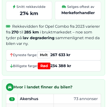
Snitt rekkevidde
Selges oftest av
274 km
Merkeforhandler
Rekkevidden for Opel Combo fra 2023 varierer
fra
270
til
285 km
i bruktmarkedet – noe som
tyder på
lav degradering
sammenlignet med da
bilen var ny.
Hvit
267 633 kr
Dyreste farge:
Rød
234 388 kr
Billigste farge:
Hvor i landet finner du bilen?
Akershus
73 annonser
1