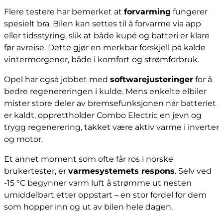
Flere testere har bemerket at
forvarming
fungerer
spesielt bra. Bilen kan settes til å forvarme via app
eller tidsstyring, slik at både kupé og batteri er klare
før avreise. Dette gjør en merkbar forskjell på kalde
vintermorgener, både i komfort og strømforbruk.
Opel har også jobbet med
softwarejusteringer
for å
bedre regenereringen i kulde. Mens enkelte elbiler
mister store deler av bremsefunksjonen når batteriet
er kaldt, opprettholder Combo Electric en jevn og
trygg regenerering, takket være aktiv varme i inverter
og motor.
Et annet moment som ofte får ros i norske
brukertester, er
varmesystemets respons
. Selv ved
-15 °C begynner varm luft å strømme ut nesten
umiddelbart etter oppstart – en stor fordel for dem
som hopper inn og ut av bilen hele dagen.