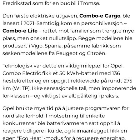
Fredrikstad som for en budbil i Tromsø.
Den første elektriske utgaven,
Combo-e Cargo
, ble
lansert i 2021. Samtidig kom en personbilversjon –
Combo-e Life
– rettet mot familier som trengte mye
plass, men ønsket nullutslipp. Begge modellene ble
produsert i Vigo, Spania, på samme fabrikk som
søskenmodellene fra Peugeot og Citroën.
Teknologisk var dette en viktig milepæl for Opel.
Combo Electric fikk et 50 kWh-batteri med 136
hestekrefter og en oppgitt rekkevidde på rundt 275
km (WLTP). Ikke sensasjonelle tall, men imponerende
for klassen – og viktigst av alt: pålitelig i praksis.
Opel brukte mye tid på å justere programvaren for
nordiske forhold. I motsetning til enkelte
konkurrenter ble batterivarmeren satt opp til å
reagere tidligere i kulde, og klimaanlegget fikk en
egen "Eco Heat"-modus for å redusere energitap.