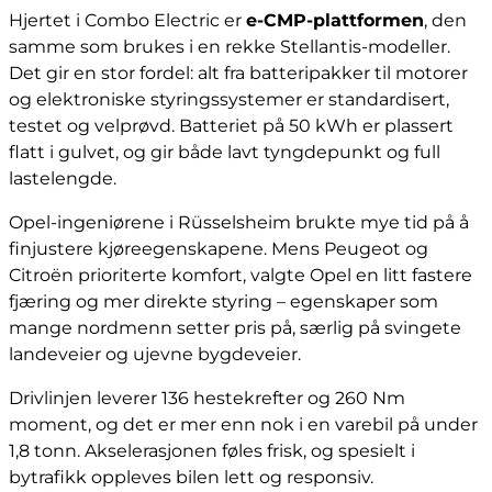
Hjertet i Combo Electric er
e-CMP-plattformen
, den
samme som brukes i en rekke Stellantis-modeller.
Det gir en stor fordel: alt fra batteripakker til motorer
og elektroniske styringssystemer er standardisert,
testet og velprøvd. Batteriet på 50 kWh er plassert
flatt i gulvet, og gir både lavt tyngdepunkt og full
lastelengde.
Opel-ingeniørene i Rüsselsheim brukte mye tid på å
finjustere kjøreegenskapene. Mens Peugeot og
Citroën prioriterte komfort, valgte Opel en litt fastere
fjæring og mer direkte styring – egenskaper som
mange nordmenn setter pris på, særlig på svingete
landeveier og ujevne bygdeveier.
Drivlinjen leverer 136 hestekrefter og 260 Nm
moment, og det er mer enn nok i en varebil på under
1,8 tonn. Akselerasjonen føles frisk, og spesielt i
bytrafikk oppleves bilen lett og responsiv.