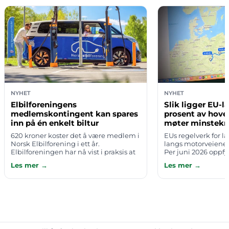
NYHET
NYHET
Elbilforeningens
Slik ligger EU-l
medlemskontingent kan spares
prosent av hove
inn på én enkelt biltur
møter minstekr
620 kroner koster det å være medlem i
EUs regelverk for l
Norsk Elbilforening i ett år.
langs motorveiene 
Elbilforeningen har nå vist i praksis at
Per juni 2026 oppfy
du kan spare inn hele den summen på
TEN-T-nettverket —
Les mer →
Les mer →
én enkel tur — i dette tilfellet fr…
hovedveinett — kr
hurtiglading…