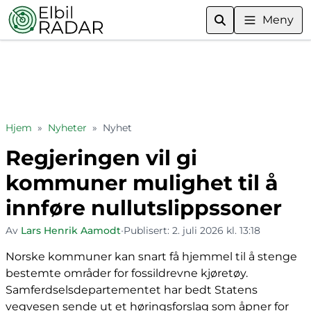
Meny
Hjem
»
Nyheter
»
Nyhet
Regjeringen vil gi
kommuner mulighet til å
innføre nullutslippssoner
Av
Lars Henrik Aamodt
•
Publisert:
2. juli 2026 kl. 13:18
Norske kommuner kan snart få hjemmel til å stenge
bestemte områder for fossildrevne kjøretøy.
Samferdselsdepartementet har bedt Statens
vegvesen sende ut et høringsforslag som åpner for