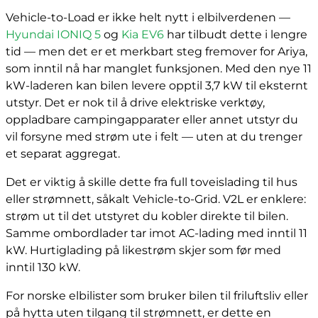
Vehicle-to-Load er ikke helt nytt i elbilverdenen —
Hyundai IONIQ 5
og
Kia EV6
har tilbudt dette i lengre
tid — men det er et merkbart steg fremover for Ariya,
som inntil nå har manglet funksjonen. Med den nye 11
kW-laderen kan bilen levere opptil 3,7 kW til eksternt
utstyr. Det er nok til å drive elektriske verktøy,
oppladbare campingapparater eller annet utstyr du
vil forsyne med strøm ute i felt — uten at du trenger
et separat aggregat.
Det er viktig å skille dette fra full toveislading til hus
eller strømnett, såkalt Vehicle-to-Grid. V2L er enklere:
strøm ut til det utstyret du kobler direkte til bilen.
Samme ombordlader tar imot AC-lading med inntil 11
kW. Hurtiglading på likestrøm skjer som før med
inntil 130 kW.
For norske elbilister som bruker bilen til friluftsliv eller
på hytta uten tilgang til strømnett, er dette en