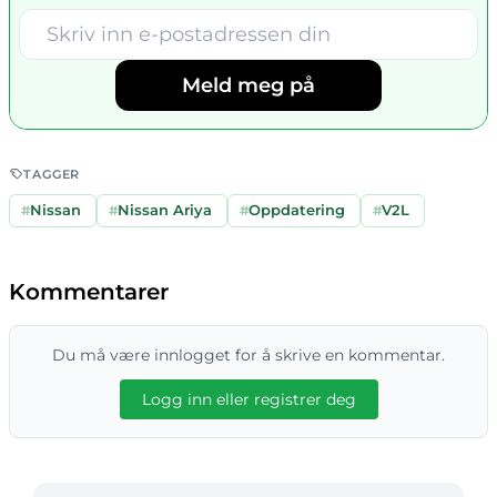
Meld meg på
TAGGER
#
Nissan
#
Nissan Ariya
#
Oppdatering
#
V2L
Kommentarer
Du må være innlogget for å skrive en kommentar.
Logg inn eller registrer deg