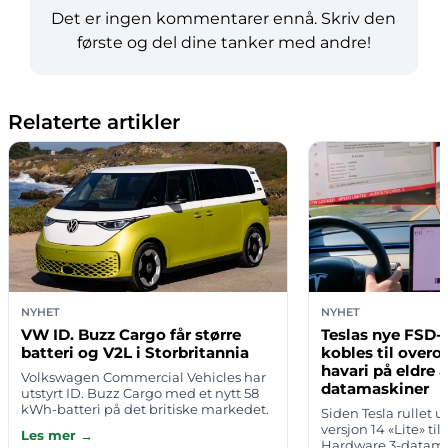
Det er ingen kommentarer ennå. Skriv den
første og del dine tanker med andre!
Relaterte artikler
NYHET
NYHET
VW ID. Buzz Cargo får større
Teslas nye FSD-
batteri og V2L i Storbritannia
kobles til over
havari på eldre 
Volkswagen Commercial Vehicles har
datamaskiner
utstyrt ID. Buzz Cargo med et nytt 58
kWh-batteri på det britiske markedet.
Siden Tesla rullet u
Oppdateringen gir varebilen lengre
versjon 14 «Lite» ti
Les mer →
rekkevidde, mer effekt og mulighet…
Hardware 3-datama