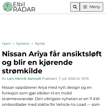
Meny
Hjem
»
Nyheter
»
Nyhet
Nissan Ariya får ansiktsløft
og blir en kjørende
strømkilde
Av
Lars Henrik Aamodt
•
Publisert:
7. juli 2026 kl. 19:19
Nissan oppdaterer Ariya med nytt design og en
funksjon som gjør elbilen til en mobil
strømleverandør. Den viktigste nyheten er en 11 kW
ombordlader med støtte for Vehicle-to-Load — som