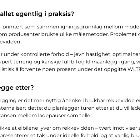
llet egentlig i praksis?
g – primært som sammenligningsgrunnlag mellom modell
m produsenter brukte ulike målemetoder. Problemet op
kevidden.
under kontrollerte forhold – jevn hastighet, optimal tem
pert terreng og kanskje full bil og klimaanlegg i gang, v
alistisk å forvente noen prosent under det oppgitte WLTP-
egge etter?
legging er det mer nyttig å tenke i brukbar rekkevidde e
 internalisert dette: du planlegger turen etter at du vil l
stansen mellom ladepauser som teller.
ikke at elbilene lyver om rekkevidden – tvert imot viser
esenterer et tak under ideelle forhold, og at vanlig bruk