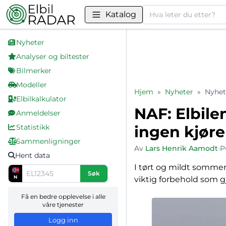
Søk
Katalog
Nyheter
Analyser og biltester
Bilmerker
Modeller
Hjem
»
Nyheter
»
Nyhet
Elbilkalkulator
NAF: Elbil
Anmeldelser
Statistikk
ingen kjører
Sammenligninger
Av
Lars Henrik Aamodt
•
P
Hent data
I tørt og mildt sommer
Søk
N
viktig forbehold som gj
Få en bedre opplevelse i alle
våre tjenester
Logg inn