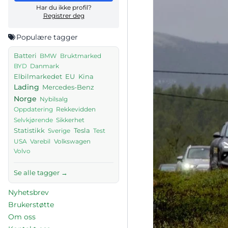
Har du ikke profil?
Registrer deg
Populære tagger
Batteri
BMW
Bruktmarked
Danmark
BYD
Elbilmarkedet
EU
Kina
Lading
Mercedes-Benz
Norge
Nybilsalg
Rekkevidden
Oppdatering
Sikkerhet
Selvkjørende
Tesla
Statistikk
Sverige
Test
USA
Volkswagen
Varebil
Volvo
Se alle tagger →
Nyhetsbrev
Brukerstøtte
Om oss