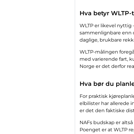
Hva betyr WLTP-ta
WLTP er likevel nytti
sammenlignbare enn o
daglige, brukbare rek
WLTP-målingen foregår 
med varierende fart, ku
Norge er det derfor re
Hva bør du planl
For praktisk kjøreplan
elbilister har allerede
er det den faktiske di
NAFs budskap er altså 
Poenget er at WLTP repr