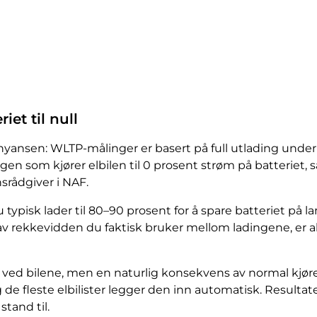
iet til null
yansen: WLTP-målinger er basert på full utlading under ko
ngen som kjører elbilen til 0 prosent strøm på batteriet, s
rådgiver i NAF.
u typisk lader til 80–90 prosent for å spare batteriet på l
 av rekkevidden du faktisk bruker mellom ladingene, er al
 ved bilene, men en naturlig konsekvens av normal kjør
g de fleste elbilister legger den inn automatisk. Resulta
stand til.