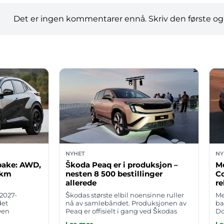
Det er ingen kommentarer ennå. Skriv den første og
NYHET
NY
lbake: AWD,
Škoda Peaq er i produksjon –
M
 km
nesten 8 500 bestillinger
C
allerede
r
 2027-
Škodas største elbil noensinne ruller
Me
det
nå av samlebåndet. Produksjonen av
ba
Den
Peaq er offisielt i gang ved Škodas
Do
r
hovedfabrikk i Mladá Boleslav i
om