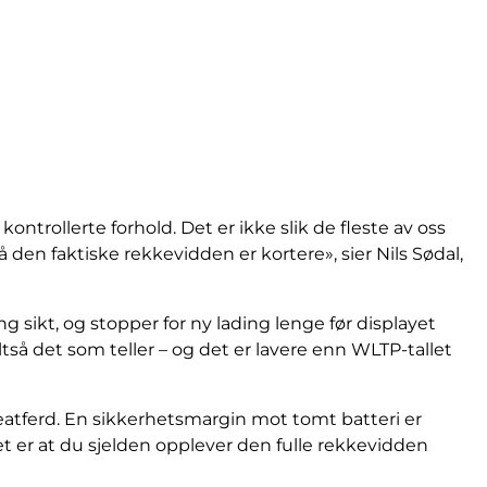
ntrollerte forhold. Det er ikke slik de fleste av oss
å den faktiske rekkevidden er kortere», sier Nils Sødal,
ang sikt, og stopper for ny lading lenge før displayet
tså det som teller – og det er lavere enn WLTP-tallet
eatferd. En sikkerhetsmargin mot tomt batteri er
tet er at du sjelden opplever den fulle rekkevidden