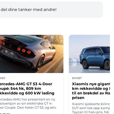
 del dine tanker med andre!
HET
NYHET
ercedes-AMG GT 53 4-Door
Xiaomis nye gigant-
oupé: 544 hk, 809 km
km rekkevidde og lig
ekkevidde og 600 kW lading
til en brøkdel av Ran
prisen
rcedes-AMG har presentert en ny
sisversjon av sin elektriske GT 4-
Xiaomi sjokkerte bilindu
or Coupé. Den heter GT 53, og selv
SU7 som tok opp kampen
 den er den svakeste av de tre
Taycan til halv pris. Nå ta