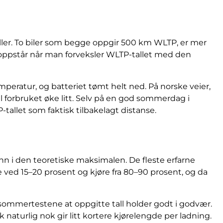
er. To biler som begge oppgir 500 km WLTP, er mer
pstår når man forveksler WLTP-tallet med den
peratur, og batteriet tømt helt ned. På norske veier,
il forbruket øke litt. Selv på en god sommerdag i
tallet som faktisk tilbakelagt distanse.
nn i den teoretiske maksimalen. De fleste erfarne
ade ved 15–20 prosent og kjøre fra 80–90 prosent, og da
 sommertestene at oppgitte tall holder godt i godvær.
 naturlig nok gir litt kortere kjørelengde per ladning.