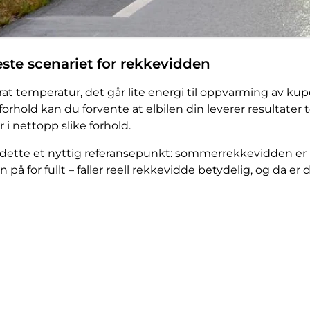
ste scenariet for rekkevidden
rat temperatur, det går lite energi til oppvarming av kupe
 forhold kan du forvente at elbilen din leverer resultate
 i nettopp slike forhold.
r dette et nyttig referansepunkt: sommerrekkevidden er i
på for fullt – faller reell rekkevidde betydelig, og da er d