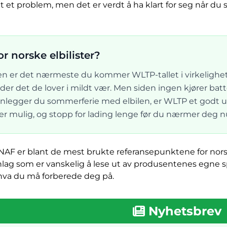
et et problem, men det er verdt å ha klart for seg når du
or norske elbilister?
er det nærmeste du kommer WLTP-tallet i virkeligheten
der det de lover i mildt vær. Men siden ingen kjører bat
Planlegger du sommerferie med elbilen, er WLTP et godt u
r mulig, og stopp for lading lenge før du nærmer deg null
NAF er blant de mest brukte referansepunktene for norsk
g som er vanskelig å lese ut av produsentenes egne spe
 hva du må forberede deg på.
Nyhetsbrev