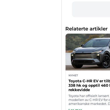
Relaterte artikler
NYHET
Toyota C-HR EV er ti
338 hk og opptil 460
rekkevidde
Toyota har offisielt lansert
modellen av C-HR EV for 
amerikanske markedet. 
kompakte elbil-SUV-en få