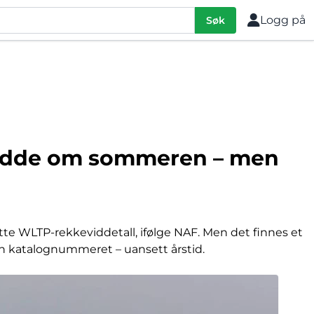
Logg på
Søk
vidde om sommeren – men
tte WLTP-rekkeviddetall, ifølge NAF. Men det finnes et
 enn katalognummeret – uansett årstid.