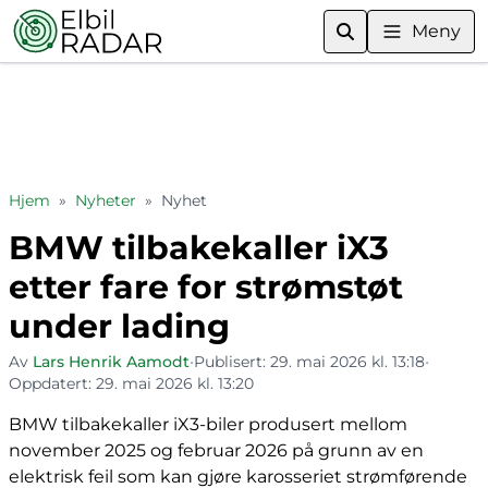
Meny
Hjem
»
Nyheter
»
Nyhet
BMW tilbakekaller iX3
etter fare for strømstøt
under lading
Av
Lars Henrik Aamodt
•
Publisert:
29. mai 2026 kl. 13:18
•
Oppdatert:
29. mai 2026 kl. 13:20
BMW tilbakekaller iX3-biler produsert mellom
november 2025 og februar 2026 på grunn av en
elektrisk feil som kan gjøre karosseriet strømførende