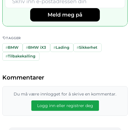
Meld meg på
TAGGER
#
BMW
#
BMW iX3
#
Lading
#
Sikkerhet
#
Tilbakekalling
Kommentarer
Du må være innlogget for å skrive en kommentar.
Logg inn eller registrer deg