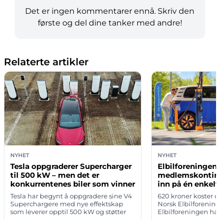
Det er ingen kommentarer ennå. Skriv den
første og del dine tanker med andre!
Relaterte artikler
NYHET
NYHET
Tesla oppgraderer Supercharger
Elbilforeningen
til 500 kW – men det er
medlemskonting
konkurrentenes biler som vinner
inn på én enkelt
Tesla har begynt å oppgradere sine V4
620 kroner koster 
Superchargere med nye effektskap
Norsk Elbilforening i
som leverer opptil 500 kW og støtter
Elbilforeningen har 
spenninger på inntil 1.000 volt. Den
du kan spare inn 