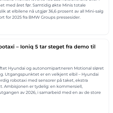
t med året før. Samtidig økte Minis totale
slik at elbilene nå utgjør 36,6 prosent av all Mini-salg
ort for 2025 fra BMW Groups pressesider.
otaxi – Ioniq 5 tar steget fra demo til
øftet Hyundai og autonomipartneren Motional sløret
ing. Utgangspunktet er en velkjent elbil – Hyundai
verdig robotaxi med sensorer på taket, ekstra
tt. Ambisjonen er tydelig: en kommersiell,
 utgangen av 2026, i samarbeid med en av de store