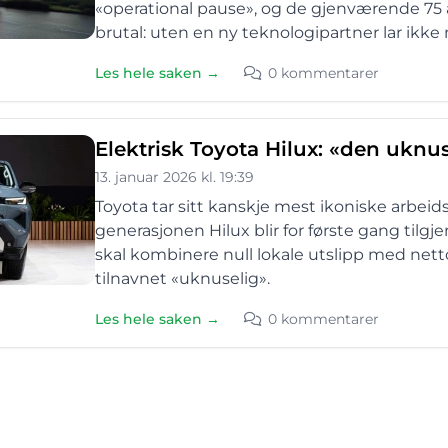
«operational pause», og de gjenværende 75 
brutal: uten en ny teknologipartner lar ikke m
Les hele saken →
0 kommentarer
Elektrisk Toyota Hilux: «den uknu
13. januar 2026 kl. 19:39
Toyota tar sitt kanskje mest ikoniske arbeids
generasjonen Hilux blir for første gang tilg
skal kombinere null lokale utslipp med ne
tilnavnet «uknuselig».
Les hele saken →
0 kommentarer