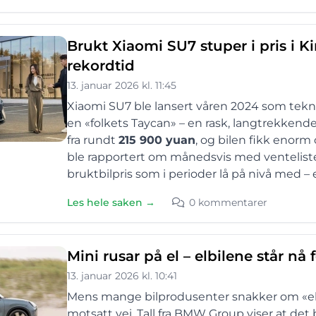
Brukt Xiaomi SU7 stuper i pris i K
rekordtid
13. januar 2026 kl. 11:45
Xiaomi SU7 ble lansert våren 2024 som tekno
en «folkets Taycan» – en rask, langtrekkende 
fra rundt
215 900 yuan
, og bilen fikk enor
ble rapportert om månedsvis med venteliste
bruktbilpris som i perioder lå på nivå med – e
Les hele saken →
0 kommentarer
Mini rusar på el – elbilene står nå 
13. januar 2026 kl. 10:41
Mens mange bilprodusenter snakker om «elb
motsatt vei. Tall fra BMW Group viser at det b