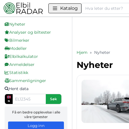
Søk
Katalog
Nyheter
Analyser og biltester
Bilmerker
Modeller
Hjem
»
Nyheter
Elbilkalkulator
Nyheter
Anmeldelser
Statistikk
Sammenligninger
Hent data
Søk
N
Få en bedre opplevelse i alle
våre tjenester
Logg inn