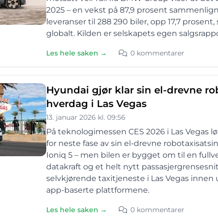
2025 – en vekst på 87,9 prosent sammenligne
leveranser til 288 290 biler, opp 17,7 prosent, 
globalt. Kilden er selskapets egen salgsrapp
Les hele saken →
0 kommentarer
Hyundai gjør klar sin el-drevne rob
hverdag i Las Vegas
13. januar 2026 kl. 09:56
På teknologimessen CES 2026 i Las Vegas l
for neste fase av sin el-drevne robotaxisats
Ioniq 5 – men bilen er bygget om til en full
datakraft og et helt nytt passasjergrensesni
selvkjørende taxitjeneste i Las Vegas innen
app-baserte plattformene.
Les hele saken →
0 kommentarer