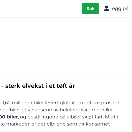
Logg på
Søk
 sterk elvekst i et tøft år
1,62 millioner biler levert globalt, rundt tre prosent
ne elbiler. Leveransene av helelektriske modeller
00 biler
, og bestillingene på elbiler skjøt fart. Midt i
ake markeder, er det elbilene som gir konsernet