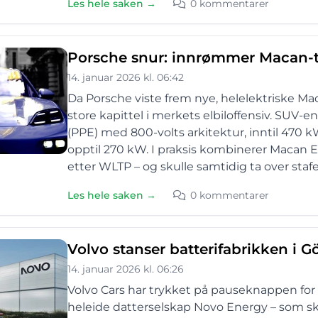
Les hele saken →
0 kommentarer
Porsche snur: innrømmer Macan-t
14. januar 2026 kl. 06:42
Da Porsche viste frem nye, helelektriske Ma
store kapittel i merkets elbiloffensiv. SUV
(PPE) med 800-volts arkitektur, inntil 470 k
opptil 270 kW. I praksis kombinerer Macan E
etter WLTP – og skulle samtidig ta over staf
Les hele saken →
0 kommentarer
Volvo stanser batterifabrikken i G
14. januar 2026 kl. 06:26
Volvo Cars har trykket på pauseknappen for s
heleide datterselskap Novo Energy – som sku