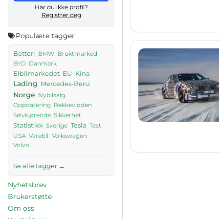
Har du ikke profil?
Registrer deg
Populære tagger
Batteri
BMW
Bruktmarked
Danmark
BYD
Elbilmarkedet
EU
Kina
Lading
Mercedes-Benz
Norge
Nybilsalg
Rekkevidden
Oppdatering
Sikkerhet
Selvkjørende
Tesla
Statistikk
Sverige
Test
USA
Volkswagen
Varebil
Volvo
Se alle tagger →
Nyhetsbrev
Brukerstøtte
Om oss