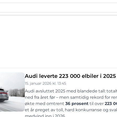
Audi leverte 223 000 elbiler i 2025 –
15. januar 2026 kl. 13:45
Audi avsluttet 2025 med blandede tall: totalt 
ned fra året før – men samtidig rekord for re
økte med omtrent
36 prosent
til over
223 0
et år preget av toll, hard konkurranse og sv
medvind inn i 2026.