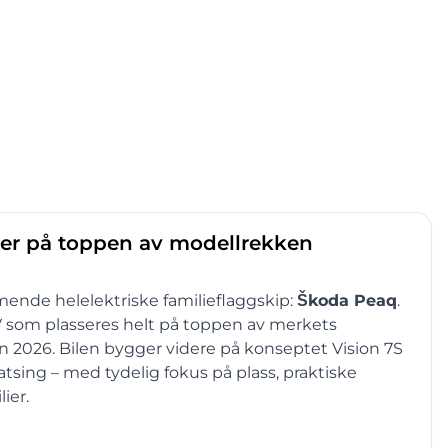
eter på toppen av modellrekken
mende helelektriske familieflaggskip:
Škoda Peaq
.
UV som plasseres helt på toppen av merkets
n 2026. Bilen bygger videre på konseptet Vision 7S
atsing – med tydelig fokus på plass, praktiske
ier.