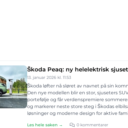
Škoda Peaq: ny helelektrisk sjus
13. januar 2026 kl. 11:53
Škoda løfter nå sløret av navnet på sin kom
Den nye modellen blir en stor, sjuseters S
portefølje og får verdens­premiere sommere
og markerer neste store steg i Škodas elbil­s
løsninger og moderne design for aktive famil
Les hele saken →
0 kommentarer