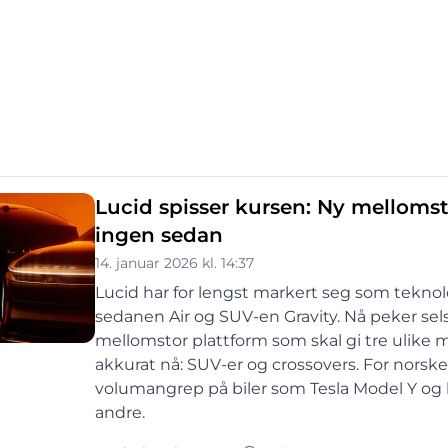
Lucid spisser kursen: Ny mellomst
ingen sedan
14. januar 2026 kl. 14:37
Lucid har for lengst markert seg som tekn
sedanen Air og SUV-en Gravity. Nå peker sel
mellomstor plattform som skal gi tre ulike 
akkurat nå: SUV-er og crossovers. For norske 
volumangrep på biler som Tesla Model Y og
andre.