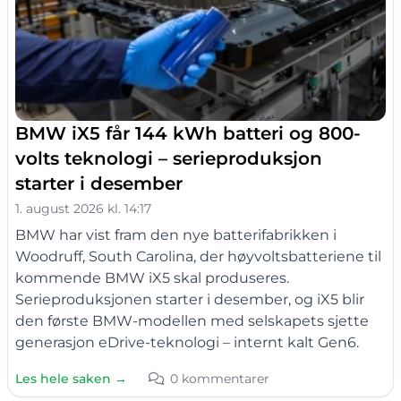
BMW iX5 får 144 kWh batteri og 800-
volts teknologi – serieproduksjon
starter i desember
1. august 2026 kl. 14:17
BMW har vist fram den nye batterifabrikken i
Woodruff, South Carolina, der høyvoltsbatteriene til
kommende BMW iX5 skal produseres.
Serieproduksjonen starter i desember, og iX5 blir
den første BMW-modellen med selskapets sjette
generasjon eDrive-teknologi – internt kalt Gen6.
Les hele saken →
0 kommentarer