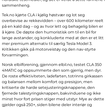
sammenheng.
Tek.no kjørte CLA i kjølig høstvær og lot seg
overbevise av rekkevidden – over 600 kilometer reelt
på en kald dag – og av hvor lett og behagelig bilen er
å kjøre. De døpte den humoristisk om til en bil for
lange avstander, og konkluderte med at den er et litt
mer premium alternativ til særlig Tesla Model 3.
Kritikken gikk på motorveistøy og den nav-styrte
forvarmingen.
Norsk elbilforening, gjennom elbil.no, testet CLA 350
4MATIC og oppsummerte den som gjerrig, men dyr.
De roste effektiviteten, ladefarten, totrinns girkassen
og balansen mellom komfort og presisjon, men
kritiserte de harde setejusteringsknappene, den
fjernede talestyringsknappen, bakvinduene og ikke
minst hvor fort prisen stiger med utstyr. Mye av dette
gjelder også 250+, siden bilene deler interiør og