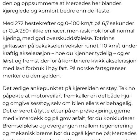
den og oppsummerte at Mercedes her blander
kjøreglede og komfort bedre enn de fleste.
Med 272 hestekrefter og 0–100 km/t på 6,7 sekunder
er CLA 250+ ikke en racer, men rask nok for all normal
kjøring, med god overskuddsfølelse. Totrinns
girkassen på bakakselen veksler rundt 110 km/t under
kraftig akselerasjon – noe du kjenner tydelig – og er
først og fremst der for å kombinere kvikk akselerasjon
med lavt forbruk i høy fart. På norske fartsgrenser
merker du den sjelden.
Det ærlige ankepunktet på kjøresiden er støy. Tek.no
påpekte at motorveifart fremkaller en del både hjul-
og omgivelsesstøy, selv om bilen ellers er behagelig.
Det er verdt å lytte etter på en prøvekjøring, gjerne
med vinterdekk og på grov asfalt, før du konkluderer.
Bremsefølelse og overgangen mellom regenerering
og mekanisk brems bør du også kjenne på; Mercedes