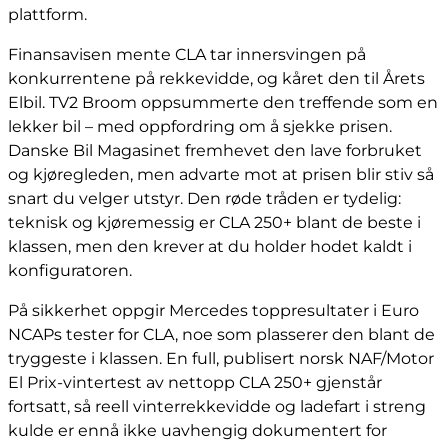
plattform.
Finansavisen mente CLA tar innersvingen på
konkurrentene på rekkevidde, og kåret den til Årets
Elbil. TV2 Broom oppsummerte den treffende som en
lekker bil – med oppfordring om å sjekke prisen.
Danske Bil Magasinet fremhevet den lave forbruket
og kjøregleden, men advarte mot at prisen blir stiv så
snart du velger utstyr. Den røde tråden er tydelig:
teknisk og kjøremessig er CLA 250+ blant de beste i
klassen, men den krever at du holder hodet kaldt i
konfiguratoren.
På sikkerhet oppgir Mercedes toppresultater i Euro
NCAPs tester for CLA, noe som plasserer den blant de
tryggeste i klassen. En full, publisert norsk NAF/Motor
El Prix-vintertest av nettopp CLA 250+ gjenstår
fortsatt, så reell vinterrekkevidde og ladefart i streng
kulde er ennå ikke uavhengig dokumentert for