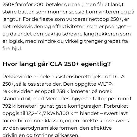
250+ framfor 200, betaler du mer, men får et langt
større batteri som monner spesielt om vinteren og på
langtur. For de fleste som vurderer nettopp 250+, er
det rekkevidden og effektiviteten som er poenget –
og da er det den bakhjulsdrevne langtrekkeren som
er logisk, med mindre du virkelig trenger grepet fra
fire hjul.
Hvor langt går CLA 250+ egentlig?
Rekkevidde er hele eksistensberettigelsen til CLA
250+, så la oss starte der. Den oppgitte WLTP-
rekkevidden er opptil 758 kilometer på norsk
standardbil, med Mercedes' høyeste tall oppe i rundt
792 kilometer i gunstigste konfigurasjon. Forbruket
oppgis til 12,2–14,7 kWh/100 km blandet – svært lavt
for en bil i denne klassen, og en direkte konsekvens
av den aerodynamiske formen, den effektive
drivlinjen og totrinns girkassen.