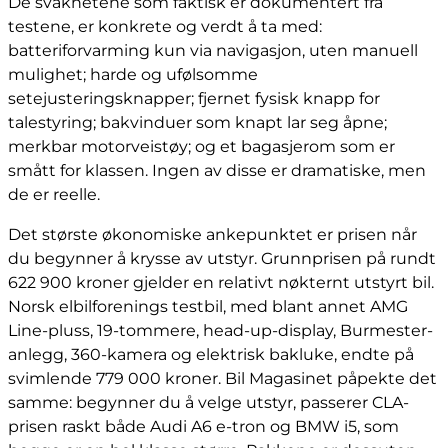
De svakhetene som faktisk er dokumentert fra
testene, er konkrete og verdt å ta med:
batteriforvarming kun via navigasjon, uten manuell
mulighet; harde og ufølsomme
setejusteringsknapper; fjernet fysisk knapp for
talestyring; bakvinduer som knapt lar seg åpne;
merkbar motorveistøy; og et bagasjerom som er
smått for klassen. Ingen av disse er dramatiske, men
de er reelle.
Det største økonomiske ankepunktet er prisen når
du begynner å krysse av utstyr. Grunnprisen på rundt
622 900 kroner gjelder en relativt nøkternt utstyrt bil.
Norsk elbilforenings testbil, med blant annet AMG
Line-pluss, 19-tommere, head-up-display, Burmester-
anlegg, 360-kamera og elektrisk bakluke, endte på
svimlende 779 000 kroner. Bil Magasinet påpekte det
samme: begynner du å velge utstyr, passerer CLA-
prisen raskt både Audi A6 e-tron og BMW i5, som