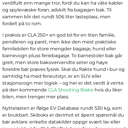
verdifullt enn mange tror, fordi du kan ha våte kabler
og spylevæske foran, adskilt fra bagasjen bak. Til
sammen blir det rundt 506 liter lasteplass, men
fordelt på to rom.
I praksis er CLA 250+ en god bil for en liten familie,
pendleren og paret, men ikke den mest praktiske
familiebilen for store mengder bagasje, hund eller
barnevogn pluss feriebagasje. To barnestoler bak går
greit, men store bakovervendte seter og høye
foreldre bør prøves fysisk. Skal du frakte hund i bur og
samtidig ha med ferieutstyr, er en SUV eller
stasjonsvogn mer logisk – og her er det verdt å vente
på den kommende
CLA Shooting Brake
hvis du liker
bilen, men trenger mer plass.
Nyttelasten er ifølge EV Database rundt 530 kg, som
er brukbart. Skiboks er derimot et åpent spørsmål du
bør avklare: enkelte datakilder oppgir svært lav eller