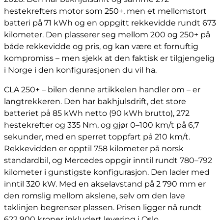
hestekrefters motor som 250+, men et mellomstort
batteri på 71 kWh og en oppgitt rekkevidde rundt 673
kilometer. Den plasserer seg mellom 200 og 250+ på
både rekkevidde og pris, og kan være et fornuftig
kompromiss – men sjekk at den faktisk er tilgjengelig
i Norge i den konfigurasjonen du vil ha.
CLA 250+ – bilen denne artikkelen handler om – er
langtrekkeren. Den har bakhjulsdrift, det store
batteriet på 85 kWh netto (90 kWh brutto), 272
hestekrefter og 335 Nm, og gjør 0–100 km/t på 6,7
sekunder, med en sperret toppfart på 210 km/t.
Rekkevidden er opptil 758 kilometer på norsk
standardbil, og Mercedes oppgir inntil rundt 780–792
kilometer i gunstigste konfigurasjon. Den lader med
inntil 320 kW. Med en akselavstand på 2 790 mm er
den romslig mellom akslene, selv om den lave
taklinjen begrenser plassen. Prisen ligger nå rundt
622 900 kroner inkludert levering i Oslo.