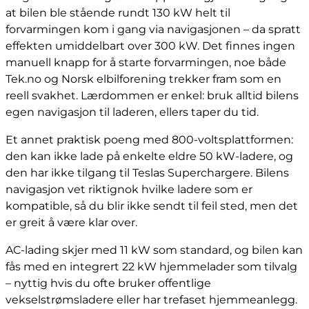
at bilen ble stående rundt 130 kW helt til
forvarmingen kom i gang via navigasjonen – da spratt
effekten umiddelbart over 300 kW. Det finnes ingen
manuell knapp for å starte forvarmingen, noe både
Tek.no og Norsk elbilforening trekker fram som en
reell svakhet. Lærdommen er enkel: bruk alltid bilens
egen navigasjon til laderen, ellers taper du tid.
Et annet praktisk poeng med 800-voltsplattformen:
den kan ikke lade på enkelte eldre 50 kW-ladere, og
den har ikke tilgang til Teslas Superchargere. Bilens
navigasjon vet riktignok hvilke ladere som er
kompatible, så du blir ikke sendt til feil sted, men det
er greit å være klar over.
AC-lading skjer med 11 kW som standard, og bilen kan
fås med en integrert 22 kW hjemmelader som tilvalg
– nyttig hvis du ofte bruker offentlige
vekselstrømsladere eller har trefaset hjemmeanlegg.