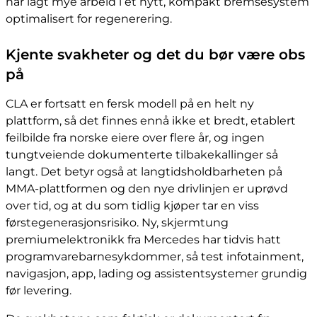
har lagt mye arbeid i et nytt, kompakt bremsesystem
optimalisert for regenerering.
Kjente svakheter og det du bør være obs
på
CLA er fortsatt en fersk modell på en helt ny
plattform, så det finnes ennå ikke et bredt, etablert
feilbilde fra norske eiere over flere år, og ingen
tungtveiende dokumenterte tilbakekallinger så
langt. Det betyr også at langtidsholdbarheten på
MMA-plattformen og den nye drivlinjen er uprøvd
over tid, og at du som tidlig kjøper tar en viss
førstegenerasjonsrisiko. Ny, skjermtung
premiumelektronikk fra Mercedes har tidvis hatt
programvarebarnesykdommer, så test infotainment,
navigasjon, app, lading og assistentsystemer grundig
før levering.