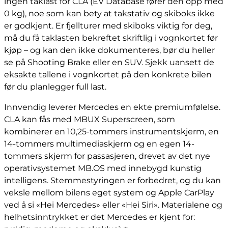
ingen taklast for CLA (EV Database fører den opp med
0 kg), noe som kan bety at takstativ og skiboks ikke
er godkjent. Er fjellturer med skiboks viktig for deg,
må du få taklasten bekreftet skriftlig i vognkortet før
kjøp – og kan den ikke dokumenteres, bør du heller
se på Shooting Brake eller en SUV. Sjekk uansett de
eksakte tallene i vognkortet på den konkrete bilen
før du planlegger full last.
Innvendig leverer Mercedes en ekte premiumfølelse.
CLA kan fås med MBUX Superscreen, som
kombinerer en 10,25-tommers instrumentskjerm, en
14-tommers multimediaskjerm og en egen 14-
tommers skjerm for passasjeren, drevet av det nye
operativsystemet MB.OS med innebygd kunstig
intelligens. Stemmestyringen er forbedret, og du kan
veksle mellom bilens eget system og Apple CarPlay
ved å si «Hei Mercedes» eller «Hei Siri». Materialene og
helhetsinntrykket er det Mercedes er kjent for: