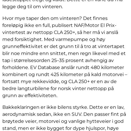
legge deg til om vinteren.
Hvor mye taper den om vinteren? Det finnes
foreløpig ikke en full, publisert NAF/Motor El Prix-
vintertest av nettopp CLA 250+, så her må vi anslå
med forsiktighet. Med varmepumpe og høy
grunneffektivitet er det grunn til å tro at vintertapet
blir noe mindre enn snittet, men regn likevel med et
tap i størrelsesorden 25–35 prosent avhengig av
forholdene. EV Database anslår rundt 480 kilometer
kombinert og rundt 425 kilometer på kald motorvei –
fortsatt mye rekkevidde, og CLA 250+ er en av de
bedre langturbilene for norsk vinter nettopp på
grunn av effektiviteten.
Bakkeklaringen er ikke bilens styrke. Dette er en lav,
aerodynamisk sedan, ikke en SUV. Den passer fint på
brøytede veier, motorvei og vanlige hytteveier i god
stand, men er ikke bygget for dype hjulspor, høye