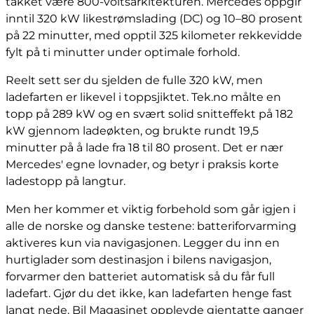
takket være 800-voltsarkitekturen. Mercedes oppgir
inntil 320 kW likestrømslading (DC) og 10–80 prosent
på 22 minutter, med opptil 325 kilometer rekkevidde
fylt på ti minutter under optimale forhold.
Reelt sett ser du sjelden de fulle 320 kW, men
ladefarten er likevel i toppsjiktet. Tek.no målte en
topp på 289 kW og en svært solid snitteffekt på 182
kW gjennom ladeøkten, og brukte rundt 19,5
minutter på å lade fra 18 til 80 prosent. Det er nær
Mercedes' egne lovnader, og betyr i praksis korte
ladestopp på langtur.
Men her kommer et viktig forbehold som går igjen i
alle de norske og danske testene: batteriforvarming
aktiveres kun via navigasjonen. Legger du inn en
hurtiglader som destinasjon i bilens navigasjon,
forvarmer den batteriet automatisk så du får full
ladefart. Gjør du det ikke, kan ladefarten henge fast
langt nede. Bil Magasinet opplevde gjentatte ganger