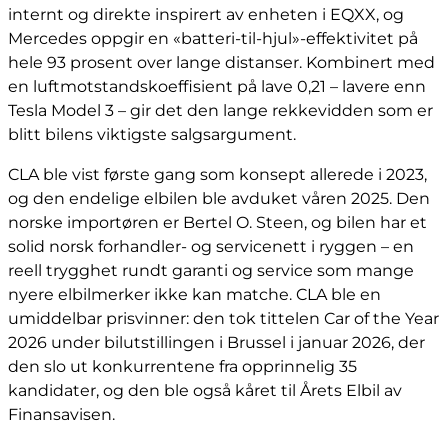
internt og direkte inspirert av enheten i EQXX, og
Mercedes oppgir en «batteri-til-hjul»-effektivitet på
hele 93 prosent over lange distanser. Kombinert med
en luftmotstandskoeffisient på lave 0,21 – lavere enn
Tesla Model 3 – gir det den lange rekkevidden som er
blitt bilens viktigste salgsargument.
CLA ble vist første gang som konsept allerede i 2023,
og den endelige elbilen ble avduket våren 2025. Den
norske importøren er Bertel O. Steen, og bilen har et
solid norsk forhandler- og servicenett i ryggen – en
reell trygghet rundt garanti og service som mange
nyere elbilmerker ikke kan matche. CLA ble en
umiddelbar prisvinner: den tok tittelen Car of the Year
2026 under bilutstillingen i Brussel i januar 2026, der
den slo ut konkurrentene fra opprinnelig 35
kandidater, og den ble også kåret til Årets Elbil av
Finansavisen.