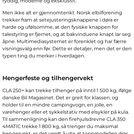
ryddig, moderne og eksklusivt.
Men ikke alt er gjennomtenkt. Norsk elbilforening
trekker fram at setejusteringsknappene i døra er
harde og ufølsomme, at den fysiske knappen for
talestyring er fjernet, og at bakvinduene knapt lar seg
åpne. Multimediasystemet er forenklet og har færre
visningsvalg enn før. Dette er detaljer, men det er den
typen ting du merker i hverdagen.
Hengerfeste og tilhengervekt
CLA 250+ kan trekke tilhenger på inntil 1 500 kg, ifølge
danske Bil Magasinet. Det er greit for klassen, og
holder til en mindre campingvogn, en jolle, en
varehenger eller et sykkelstativ med elsykler på kula.
Til sammenligning kan den firehjulsdrevne CLA 350
4MATIC trekke 1 800 kg, så trenger du maksimal
hengervekt, er det verdt å vite at toppmodellen drar