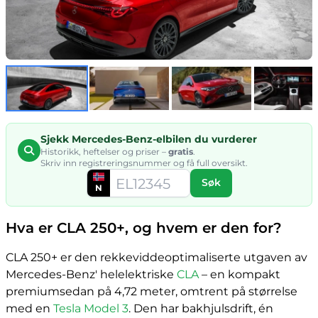
Sjekk Mercedes-Benz-elbilen du vurderer
Historikk, heftelser og priser –
gratis
.
Skriv inn registreringsnummer og få full oversikt.
Søk
N
Hva er CLA 250+, og hvem er den for?
CLA 250+ er den rekkeviddeoptimaliserte utgaven av
Mercedes-Benz' helelektriske
CLA
– en kompakt
premiumsedan på 4,72 meter, omtrent på størrelse
med en
Tesla Model 3
. Den har bakhjulsdrift, én