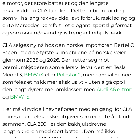
elmotor, det store batteriet og den lengste
rekkevidden i CLA-familien. Dette er bilen for deg
som vil ha lang rekkevidde, lavt forbruk, rask lading og
ekte Mercedes-komfort i et elegant, sportslig format –
og som ikke nødvendigvis trenger firehjulstrekk.
CLA selges ny nå hos den norske importøren Bertel O.
Steen, med de første kundebilene på norske veier
gjennom 2025 og 2026. Den retter seg mot
premiumkjøperen som ellers ville vurdert en Tesla
Model 3,
BMW i4
eller
Polestar 2
, men som vil ha noe
som føles et hakk mer eksklusivt – uten å gå opp i
den langt dyrere mellomklassen med
Audi A6 e-tron
og
BMW i5
.
Her må vi rydde i navnefloraen med en gang, for CLA
finnes i flere elektriske utgaver som er lette å blande
sammen. CLA 250+ er den bakhjulsdrevne
langtrekkeren med stort batteri. Den må ikke