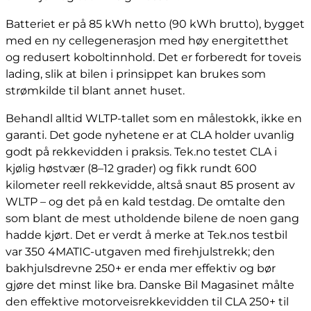
Batteriet er på 85 kWh netto (90 kWh brutto), bygget
med en ny cellegenerasjon med høy energitetthet
og redusert koboltinnhold. Det er forberedt for toveis
lading, slik at bilen i prinsippet kan brukes som
strømkilde til blant annet huset.
Behandl alltid WLTP-tallet som en målestokk, ikke en
garanti. Det gode nyhetene er at CLA holder uvanlig
godt på rekkevidden i praksis. Tek.no testet CLA i
kjølig høstvær (8–12 grader) og fikk rundt 600
kilometer reell rekkevidde, altså snaut 85 prosent av
WLTP – og det på en kald testdag. De omtalte den
som blant de mest utholdende bilene de noen gang
hadde kjørt. Det er verdt å merke at Tek.nos testbil
var 350 4MATIC-utgaven med firehjulstrekk; den
bakhjulsdrevne 250+ er enda mer effektiv og bør
gjøre det minst like bra. Danske Bil Magasinet målte
den effektive motorveisrekkevidden til CLA 250+ til