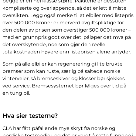
begge er en hel klasse større. Pakkene er dessuten
kompliserte og overlappende, så det er lett å miste
oversikten. Legg også merke til at elbiler med listepris
over 500 000 kroner er merverdiavgiftspliktige for
den delen av prisen som overstiger 500 000 kroner –
med en grunnpris godt over det, påløper det mva på
det overskytende, noe som gjør den reelle
totalkostnaden høyere enn listeprisen alene antyder.
Som på alle elbiler kan regenerering gi lite brukte
bremser som kan ruste, særlig på saltede norske
vinterveier, så bremseskiver og klosser bør sjekkes
ved service. Bremsesystemet bør følges over tid på
en tung bil.
Hva sier testerne?
CLA har fått påfallende mye skryt fra norske og
nordiske testmedier, og det er verdt å sette funnene i