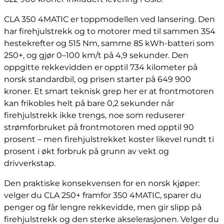
CLA 350 4MATIC er toppmodellen ved lansering. Den
har firehjulstrekk og to motorer med til sammen 354
hestekrefter og 515 Nm, samme 85 kWh-batteri som
250+, og gjør 0–100 km/t på 4,9 sekunder. Den
oppgitte rekkevidden er opptil 734 kilometer på
norsk standardbil, og prisen starter på 649 900
kroner. Et smart teknisk grep her er at frontmotoren
kan frikobles helt på bare 0,2 sekunder når
firehjulstrekk ikke trengs, noe som reduserer
strømforbruket på frontmotoren med opptil 90
prosent – men firehjulstrekket koster likevel rundt ti
prosent i økt forbruk på grunn av vekt og
drivverkstap.
Den praktiske konsekvensen for en norsk kjøper:
velger du CLA 250+ framfor 350 4MATIC, sparer du
penger og får lengre rekkevidde, men gir slipp på
firehjulstrekk og den sterke akselerasjonen. Velger du