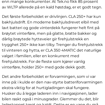
enn mange konkurrenter. At Tek.no fikk 85 prosent
av WLTP allerede på en kald høstdag, er et godt tegn.
Det første forbeholdet er drivlinjen. CLA 250+ har kun
bakhjulsdrift. En moderne bakhjulsdrevet elbil med
lavt batteri og gode vinterdekk fungerer helt fint på
brøytet vinterføre, men på glatte, bratte bakker og
dårlig brøytede hytteveier gir firehjulstrekk en
trygghet 250+ ikke kan tilby. Trenger du firehjulstrekk
til vinteren og hytta, er CLA 350 4MATIC det naturlige
valget i familien, eller en konkurrent med
firehjulstrekk. For de fleste som kjører vanlig
vinterføre, holder 250+ med gode dekk godt.
Det andre forbeholdet er forvarmingen, som vi var
inne på: i kulde er den nav-styrte batteriforvarmingen
ekstra viktig for at hurtigladingen skal fungere.
Husker du å legge laderen inn i navigasjonen, lader
bilen raskt også i minusgrader. Glemmer du det, blir
ladestoppet tregt og kaldt. Dette er en vane du må