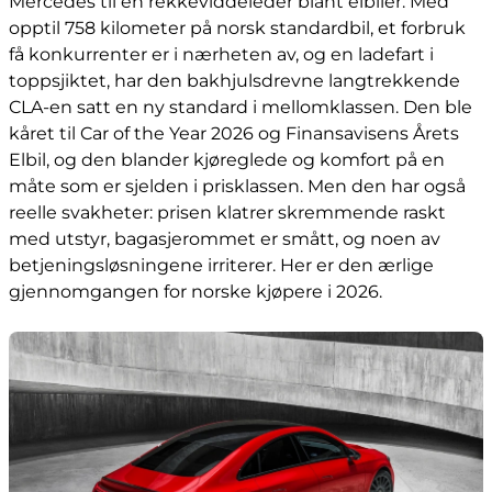
Mercedes til en rekkeviddeleder blant elbiler. Med
opptil 758 kilometer på norsk standardbil, et forbruk
få konkurrenter er i nærheten av, og en ladefart i
toppsjiktet, har den bakhjulsdrevne langtrekkende
CLA-en satt en ny standard i mellomklassen. Den ble
kåret til Car of the Year 2026 og Finansavisens Årets
Elbil, og den blander kjøreglede og komfort på en
måte som er sjelden i prisklassen. Men den har også
reelle svakheter: prisen klatrer skremmende raskt
med utstyr, bagasjerommet er smått, og noen av
betjeningsløsningene irriterer. Her er den ærlige
gjennomgangen for norske kjøpere i 2026.