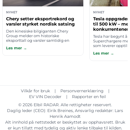
NYHET
NYHET
Chery setter eksportrekord og
Tesla oppgrader
varsler styrket nordisk satsing
til 500 kW – men
konkurrentenes 
Den kinesiske bilgiganten Chery
Group melder om historiske
Tesla har begynt å
eksporttall og varsler samtidig en
Superchargere med
styrket satsing i Norden. Det går frem
som leverer opptil 
Les mer →
av pressemeldinger publisert torsdag
spenninger på innti
Les mer →
6. august …
første stasjonen so
Vilkår for bruk
|
Personvernerklæring
|
EV VIN Decoder
|
Rapporter en feil
© 2026
Elbil RADAR
. Alle rettigheter reservert.
Daglig leder (CEO):
Eirik Breines
, Ansvarlig redaktør:
Lars
Henrik Aamodt
Alt innhold på nettstedet er beskyttet av opphavsrett. Bruk
er kun tillatt med tydelig og aktiv lenke tilbake til kilden.