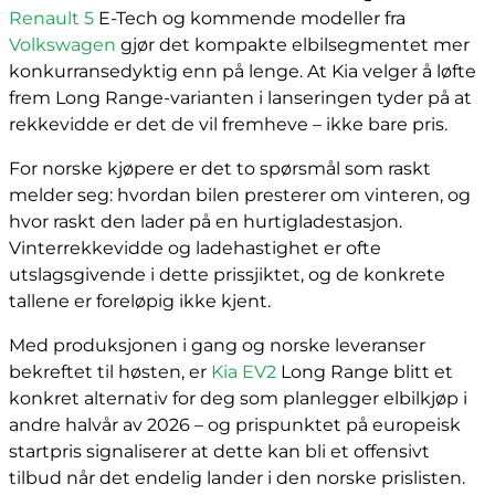
Renault 5
E-Tech og kommende modeller fra
Volkswagen
gjør det kompakte elbilsegmentet mer
konkurransedyktig enn på lenge. At Kia velger å løfte
frem Long Range-varianten i lanseringen tyder på at
rekkevidde er det de vil fremheve – ikke bare pris.
For norske kjøpere er det to spørsmål som raskt
melder seg: hvordan bilen presterer om vinteren, og
hvor raskt den lader på en hurtigladestasjon.
Vinterrekkevidde og ladehastighet er ofte
utslagsgivende i dette prissjiktet, og de konkrete
tallene er foreløpig ikke kjent.
Med produksjonen i gang og norske leveranser
bekreftet til høsten, er
Kia EV2
Long Range blitt et
konkret alternativ for deg som planlegger elbilkjøp i
andre halvår av 2026 – og prispunktet på europeisk
startpris signaliserer at dette kan bli et offensivt
tilbud når det endelig lander i den norske prislisten.