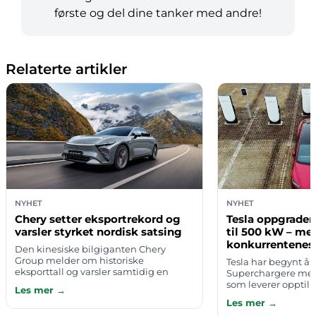
første og del dine tanker med andre!
Relaterte artikler
NYHET
NYHET
Chery setter eksportrekord og
Tesla oppgrader
varsler styrket nordisk satsing
til 500 kW – men
konkurrentenes 
Den kinesiske bilgiganten Chery
Group melder om historiske
Tesla har begynt å
eksporttall og varsler samtidig en
Superchargere med
styrket satsing i Norden. Det går frem
som leverer opptil 
Les mer →
av pressemeldinger publisert torsdag
spenninger på innti
Les mer →
6. august …
første stasjonen so