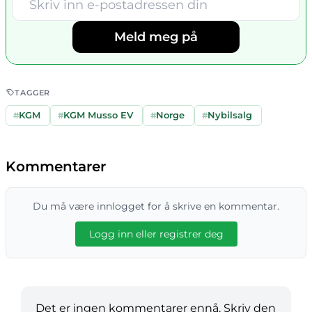
Meld meg på
TAGGER
#
KGM
#
KGM Musso EV
#
Norge
#
Nybilsalg
Kommentarer
Du må være innlogget for å skrive en kommentar.
Logg inn eller registrer deg
Det er ingen kommentarer ennå. Skriv den