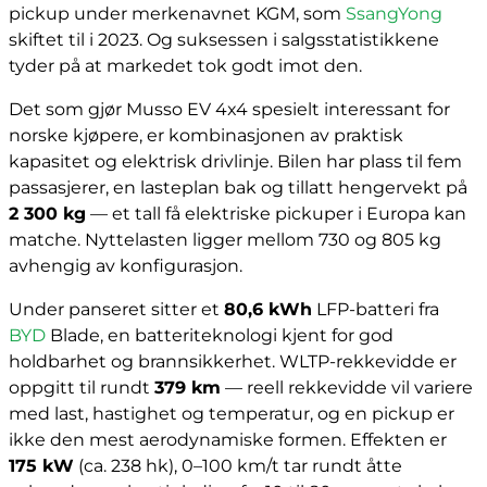
pickup under merkenavnet KGM, som
SsangYong
skiftet til i 2023. Og suksessen i salgsstatistikkene
tyder på at markedet tok godt imot den.
Det som gjør Musso EV 4x4 spesielt interessant for
norske kjøpere, er kombinasjonen av praktisk
kapasitet og elektrisk drivlinje. Bilen har plass til fem
passasjerer, en lasteplan bak og tillatt hengervekt på
2 300 kg
— et tall få elektriske pickuper i Europa kan
matche. Nyttelasten ligger mellom 730 og 805 kg
avhengig av konfigurasjon.
Under panseret sitter et
80,6 kWh
LFP-batteri fra
BYD
Blade, en batteriteknologi kjent for god
holdbarhet og brannsikkerhet. WLTP-rekkevidde er
oppgitt til rundt
379 km
— reell rekkevidde vil variere
med last, hastighet og temperatur, og en pickup er
ikke den mest aerodynamiske formen. Effekten er
175 kW
(ca. 238 hk), 0–100 km/t tar rundt åtte