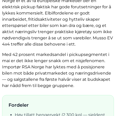
Norge er et av få europeiske markeder der en
elektrisk pickup faktisk har gode forutsetninger for å
lykkes kommersielt. Elbilfordelene er godt
innarbeidet, fritidsaktiviteter og hytteliv skaper
etterspørsel etter biler som kan dra og bære, og et
aktivt næringsliv trenger praktiske kjøretøy som ikke
nødvendigvis trenger å se ut som varebiler. Musso EV
4x4 treffer alle disse behovene i ett.
Med 42 prosent markedsandel i pickupsegmentet i
mai er det ikke lenger snakk om et nisjefenomen.
Importør RSA Norge har lyktes med å posisjonere
bilen mot både privatmarkedet og næringsdrivende
— og salgstallene fra første halvår viser at budskapet
har nådd frem til begge gruppene.
Fordeler
Høy tillatt hengervekt (2 300 kg) — sjeldent