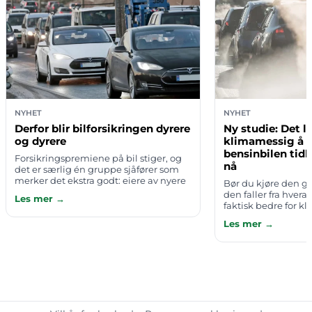
NYHET
NYHET
Derfor blir bilforsikringen dyrere
Ny studie: Det l
og dyrere
klimamessig å 
bensinbilen tidl
Forsikringspremiene på bil stiger, og
nå
det er særlig én gruppe sjåfører som
merker det ekstra godt: eiere av nyere
Bør du kjøre den ga
merker der reservedeler er vanskelig å
den faller fra hvera
Les mer →
få tak i og bruktprisen er …
faktisk bedre for k
tidlig og bytte til 
Les mer →
Mange har en sterk