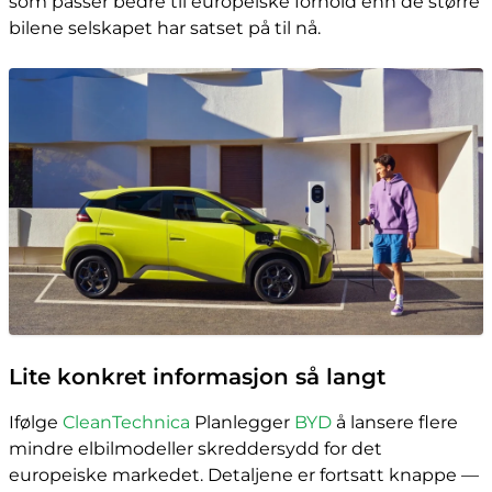
som passer bedre til europeiske forhold enn de større
bilene selskapet har satset på til nå.
Lite konkret informasjon så langt
Ifølge
CleanTechnica
Planlegger
BYD
å lansere flere
mindre elbilmodeller skreddersydd for det
europeiske markedet. Detaljene er fortsatt knappe —