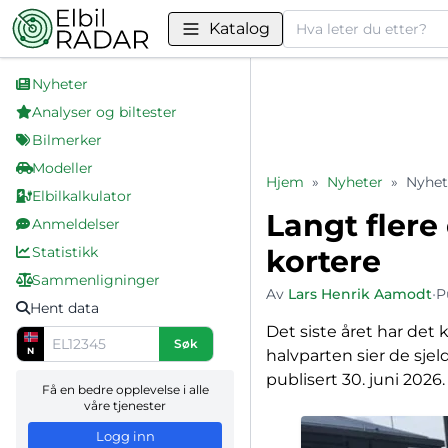
Søk
Katalog
Nyheter
Analyser og biltester
Bilmerker
Modeller
Hjem
»
Nyheter
»
Nyhet
Elbilkalkulator
Langt flere
Anmeldelser
Statistikk
kortere
Sammenligninger
Av
Lars Henrik Aamodt
•
P
Hent data
Det siste året har det 
Søk
N
halvparten sier de sjeld
publisert 30. juni 2026.
Få en bedre opplevelse i alle
våre tjenester
Logg inn