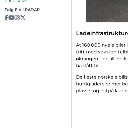
Kontakt oss
Følg Elbil RADAR
Ladeinfrastrukture
At 160 000 nye elbiler
tritt med veksten i el
økningen i antall elbil
ha slått til.
De fleste norske elbili
hurtigladere er mer begr
plasser og feil på lad