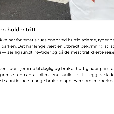
n holder tritt
 ikke har forverret situasjonen ved hurtigladerne, tyder 
bilparken. Det har lenge vært en utbredt bekymring at lad
er — særlig rundt høytider og på de mest trafikkerte rei
ster lader hjemme til daglig og bruker hurtiglader primært
enset enn antall biler alene skulle tilsi. I tillegg har la
ere i sanntid, noe mange brukere opplever som en merkba