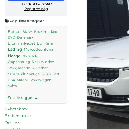
Har du ikke profil?
Registrer deg
Populære tagger
Batteri
BMW
Bruktmarked
Danmark
BYD
Elbilmarkedet
EU
Kina
Lading
Mercedes-Benz
Norge
Nybilsalg
Rekkevidden
Oppdatering
Sikkerhet
Selvkjørende
Tesla
Statistikk
Sverige
Test
USA
Volkswagen
Varebil
Volvo
Se alle tagger →
Nyhetsbrev
Brukerstøtte
Om oss