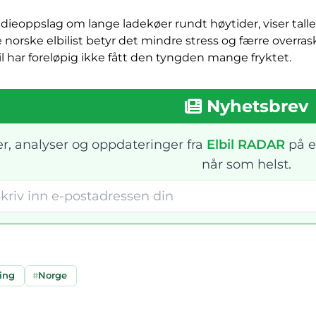
medieoppslag om lange ladekøer rundt høytider, viser tall
ne norske elbilist betyr det mindre stress og færre overr
har foreløpig ikke fått den tyngden mange fryktet.
Nyhetsbrev
r, analyser og oppdateringer fra
Elbil RADAR
på e
når som helst.
ing
#
Norge