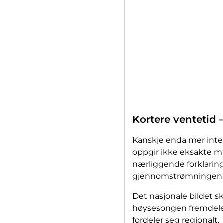
Kortere ventetid 
Kanskje enda mer intere
oppgir ikke eksakte mi
nærliggende forklaring 
gjennomstrømningen øk
Det nasjonale bildet sk
høysesongen fremdeles
fordeler seg regionalt.