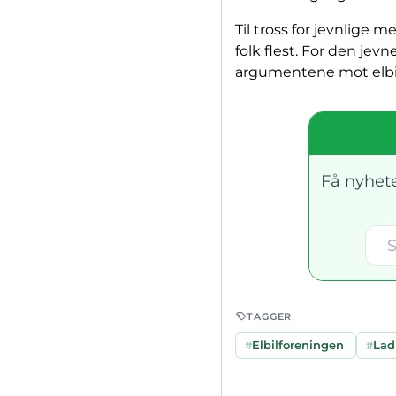
Til tross for jevnlige 
folk flest. For den jev
argumentene mot elbil 
Få nyhete
TAGGER
#
Elbilforeningen
#
Lad