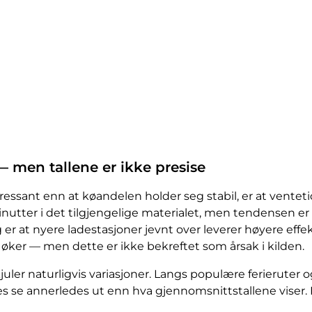
— men tallene er ikke presise
ssant enn at køandelen holder seg stabil, er at ventetide
nutter i det tilgjengelige materialet, men tendensen er t
er at nyere ladestasjoner jevnt over leverer høyere effekt 
er — men dette er ikke bekreftet som årsak i kilden.
juler naturligvis variasjoner. Langs populære ferieruter o
 se annerledes ut enn hva gjennomsnittstallene viser. 