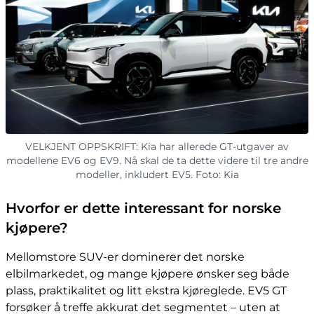
VELKJENT OPPSKRIFT: Kia har allerede GT-utgaver av
modellene EV6 og EV9. Nå skal de ta dette videre til tre andre
modeller, inkludert EV5. Foto: Kia
Hvorfor er dette interessant for norske
kjøpere?
Mellomstore SUV-er dominerer det norske
elbilmarkedet, og mange kjøpere ønsker seg både
plass, praktikalitet og litt ekstra kjøreglede. EV5 GT
forsøker å treffe akkurat det segmentet – uten at