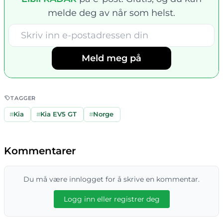
melde deg av når som helst.
Meld meg på
TAGGER
#
Kia
#
Kia EV5 GT
#
Norge
Kommentarer
Du må være innlogget for å skrive en kommentar.
Logg inn eller registrer deg