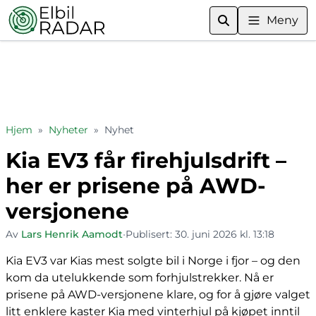
Meny
Hjem
»
Nyheter
»
Nyhet
Kia EV3 får firehjulsdrift –
her er prisene på AWD-
versjonene
Av
Lars Henrik Aamodt
•
Publisert:
30. juni 2026 kl. 13:18
Kia EV3 var Kias mest solgte bil i Norge i fjor – og den
kom da utelukkende som forhjulstrekker. Nå er
prisene på AWD-versjonene klare, og for å gjøre valget
litt enklere kaster Kia med vinterhjul på kjøpet inntil