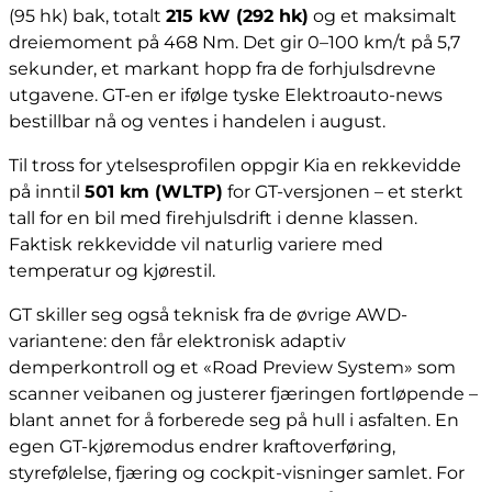
(95 hk) bak, totalt
215 kW (292 hk)
og et maksimalt
dreiemoment på 468 Nm. Det gir 0–100 km/t på 5,7
sekunder, et markant hopp fra de forhjulsdrevne
utgavene. GT-en er ifølge tyske Elektroauto-news
bestillbar nå og ventes i handelen i august.
Til tross for ytelsesprofilen oppgir Kia en rekkevidde
på inntil
501 km (WLTP)
for GT-versjonen – et sterkt
tall for en bil med firehjulsdrift i denne klassen.
Faktisk rekkevidde vil naturlig variere med
temperatur og kjørestil.
GT skiller seg også teknisk fra de øvrige AWD-
variantene: den får elektronisk adaptiv
demperkontroll og et «Road Preview System» som
scanner veibanen og justerer fjæringen fortløpende –
blant annet for å forberede seg på hull i asfalten. En
egen GT-kjøremodus endrer kraftoverføring,
styrefølelse, fjæring og cockpit-visninger samlet. For