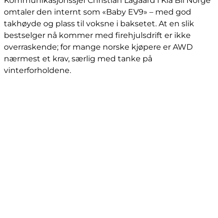
Kommunikasjonssjef Christian Lagaard i Kia Bil Norge
omtaler den internt som «Baby EV9» – med god
takhøyde og plass til voksne i baksetet. At en slik
bestselger nå kommer med firehjulsdrift er ikke
overraskende; for mange norske kjøpere er AWD
nærmest et krav, særlig med tanke på
vinterforholdene.