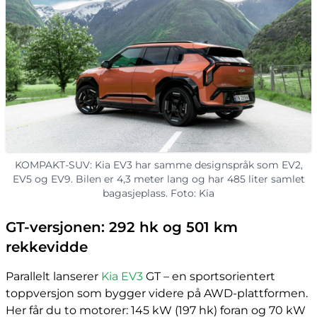
KOMPAKT-SUV: Kia EV3 har samme designspråk som EV2,
EV5 og EV9. Bilen er 4,3 meter lang og har 485 liter samlet
bagasjeplass. Foto: Kia
GT-versjonen: 292 hk og 501 km
rekkevidde
Parallelt lanserer
Kia EV3
GT – en sportsorientert
toppversjon som bygger videre på AWD-plattformen.
Her får du to motorer: 145 kW (197 hk) foran og 70 kW