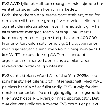
EV3 AWD fyller et hull som mange norske kjøpere har
ventet på siden bilen kom til markedet.
Forhjulstrekkeren er allerede godt etablert, men for
dem som vil ha bedre grep på vinterveier – eller rett
og slett den ekstra sikkerheten firehjulsdrift gir – har
alternativet manglet. Med vinterhjul inkludert i
kampanjeperioden og en startpris under 400 000
kroner er terskelen satt fornuftig. GT-utgaven er en
mer nisjepreget variant, men kombinasjonen av 501
km WLTP-rekkevidde og AWD er et genuint
argument i et marked der mange elbiler taper
rekkevidde betraktelig vinterstid.
EV3 vant tittelen «World Car of the Year 2025», noe
som har styrket bilens profil internasjonalt. Med AWD
på plass har Kia nå et fullstendig EV3-utvalg for det
norske markedet – fra en tilgjengelig innstegsmodell
til en 292 hk sterk GT-versjon med sportsutstyr. Det
gjør det vanskeligere å overse EV3 om du er på jakt