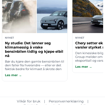
NYHET
NYHET
Ny studie: Det lønner seg
Chery setter ek
klimamessig å vrake
varsler styrket 
bensinbilen tidlig og kjøpe elbil
Den kinesiske bilg
nå
Group melder om hi
eksporttall og vars
Bør du kjøre den gamle bensinbilen til
styrket satsing i N
den faller fra hverandre — eller er det
Les mer →
av pressemeldinger
faktisk bedre for klimaet å skrote den
6. august …
tidlig og bytte til elbil med en gang?
Les mer →
Mange har en sterk intu…
Vilkår for bruk
|
Personvernerklæring
|