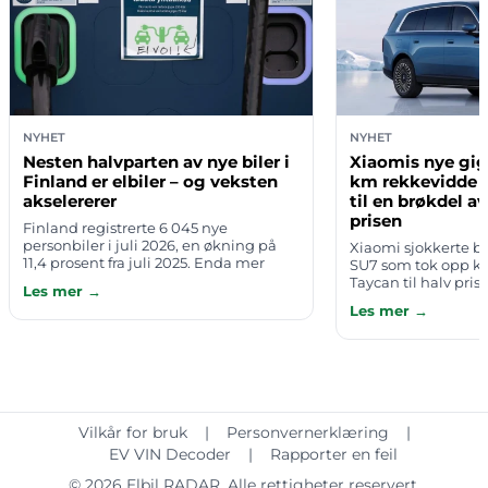
NYHET
NYHET
Nesten halvparten av nye biler i
Xiaomis nye gig
Finland er elbiler – og veksten
km rekkevidde o
akselererer
til en brøkdel a
prisen
Finland registrerte 6 045 nye
personbiler i juli 2026, en økning på
Xiaomi sjokkerte b
11,4 prosent fra juli 2025. Enda mer
SU7 som tok opp k
påfallende: av alle nye personbiler
Taycan til halv pris
Les mer →
registrert i Finland hittil i 2026, er …
steget opp i luksu
Les mer →
5,29 meter lang SU
Vilkår for bruk
|
Personvernerklæring
|
EV VIN Decoder
|
Rapporter en feil
© 2026
Elbil RADAR
. Alle rettigheter reservert.