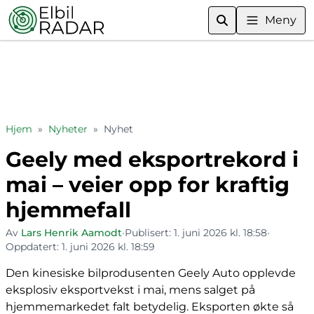
Meny
Hjem
»
Nyheter
»
Nyhet
Geely med eksportrekord i
mai – veier opp for kraftig
hjemmefall
Av
Lars Henrik Aamodt
•
Publisert:
1. juni 2026 kl. 18:58
•
Oppdatert:
1. juni 2026 kl. 18:59
Den kinesiske bilprodusenten Geely Auto opplevde
eksplosiv eksportvekst i mai, mens salget på
hjemmemarkedet falt betydelig. Eksporten økte så