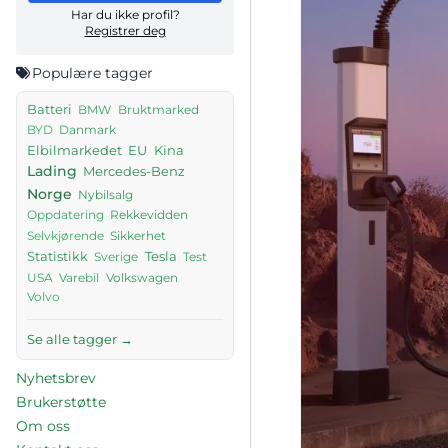
Har du ikke profil?
Registrer deg
Populære tagger
Batteri
BMW
Bruktmarked
Danmark
BYD
Elbilmarkedet
EU
Kina
Lading
Mercedes-Benz
Norge
Nybilsalg
Rekkevidden
Oppdatering
Sikkerhet
Selvkjørende
Tesla
Statistikk
Sverige
Test
USA
Volkswagen
Varebil
Volvo
Se alle tagger →
Nyhetsbrev
Brukerstøtte
Om oss