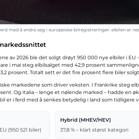
ferd med å endre seg i europeiske bilregistreringer: elbilen er n
markedssnittet
ne av 2026 ble det solgt drøyt 950 000 nye elbiler i EU 
Bare i mai steg elbilsalget med 42,9 prosent sammenlign
prosent. Totalt sett er det fire prosent flere biler solgt i 
iske markedene som driver veksten. I Frankrike steg elbi
ent. Og Italia – lenge et nølende marked – hadde en økni
lbil er i ferd med å senkes betydelig i land som tidligere 
Hybrid (MHEV/HEV)
EU (950 521 biler)
37,8 % – klart størst kategori