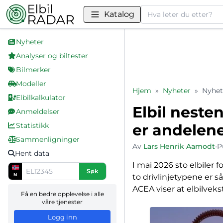
Søk
Katalog
Nyheter
Analyser og biltester
Bilmerker
Modeller
Hjem
»
Nyheter
»
Nyhet
Elbilkalkulator
Elbil neste
Anmeldelser
Statistikk
er andelene
Sammenligninger
Av
Lars Henrik Aamodt
•
P
Hent data
I mai 2026 sto elbiler 
Søk
N
to drivlinjetypene er s
ACEA viser at elbilveks
Få en bedre opplevelse i alle
våre tjenester
Logg inn