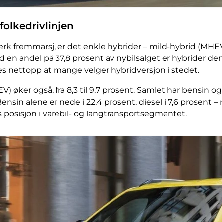
 folkedrivlinjen
sterk fremmarsj, er det enkle hybrider – mild-hybrid (MHE
d en andel på 37,8 prosent av nybilsalget er hybrider 
es nettopp at mange velger hybridversjon i stedet.
 øker også, fra 8,3 til 9,7 prosent. Samlet har bensin og d
Bensin alene er nede i 22,4 prosent, diesel i 7,6 prosent –
s posisjon i varebil- og langtransportsegmentet.