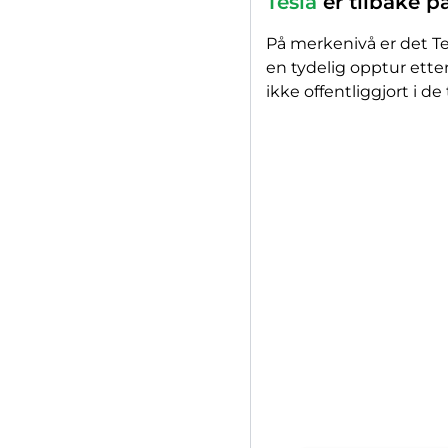
Tesla
er tilbake p
På merkenivå er det Te
en tydelig opptur ette
ikke offentliggjort i de