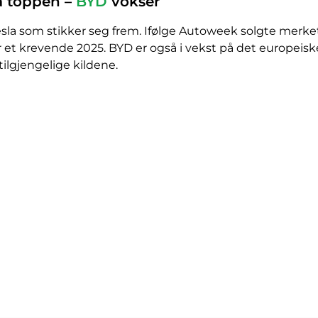
å toppen –
BYD
vokser
sla som stikker seg frem. Ifølge Autoweek solgte merket 
r et krevende 2025. BYD er også i vekst på det europeis
 tilgjengelige kildene.