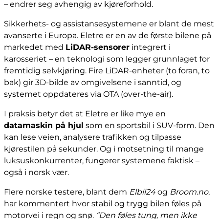
– endrer seg avhengig av kjøreforhold.
Sikkerhets- og assistansesystemene er blant de mest
avanserte i Europa. Eletre er en av de første bilene på
markedet med
LiDAR-sensorer
integrert i
karosseriet – en teknologi som legger grunnlaget for
fremtidig selvkjøring. Fire LiDAR-enheter (to foran, to
bak) gir 3D-bilde av omgivelsene i sanntid, og
systemet oppdateres via OTA (over-the-air).
I praksis betyr det at Eletre er like mye en
datamaskin på hjul
som en sportsbil i SUV-form. Den
kan lese veien, analysere trafikken og tilpasse
kjørestilen på sekunder. Og i motsetning til mange
luksuskonkurrenter, fungerer systemene faktisk –
også i norsk vær.
Flere norske testere, blant dem
Elbil24
og
Broom.no
,
har kommentert hvor stabil og trygg bilen føles på
motorvei i regn og snø.
“Den føles tung, men ikke