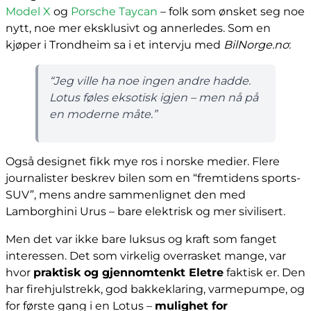
Model X
og
Porsche Taycan
– folk som ønsket seg noe
nytt, noe mer eksklusivt og annerledes. Som en
kjøper i Trondheim sa i et intervju med
BilNorge.no
:
“Jeg ville ha noe ingen andre hadde.
Lotus føles eksotisk igjen – men nå på
en moderne måte.”
Også designet fikk mye ros i norske medier. Flere
journalister beskrev bilen som en “fremtidens sports-
SUV”, mens andre sammenlignet den med
Lamborghini Urus – bare elektrisk og mer sivilisert.
Men det var ikke bare luksus og kraft som fanget
interessen. Det som virkelig overrasket mange, var
hvor
praktisk og gjennomtenkt Eletre
faktisk er. Den
har firehjulstrekk, god bakkeklaring, varmepumpe, og
for første gang i en Lotus –
mulighet for