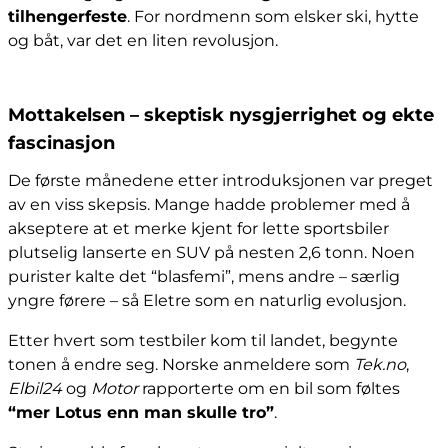
tilhengerfeste
. For nordmenn som elsker ski, hytte
og båt, var det en liten revolusjon.
Mottakelsen – skeptisk nysgjerrighet og ekte
fascinasjon
De første månedene etter introduksjonen var preget
av en viss skepsis. Mange hadde problemer med å
akseptere at et merke kjent for lette sportsbiler
plutselig lanserte en SUV på nesten 2,6 tonn. Noen
purister kalte det “blasfemi”, mens andre – særlig
yngre førere – så Eletre som en naturlig evolusjon.
Etter hvert som testbiler kom til landet, begynte
tonen å endre seg. Norske anmeldere som
Tek.no
,
Elbil24
og
Motor
rapporterte om en bil som føltes
“mer Lotus enn man skulle tro”
.