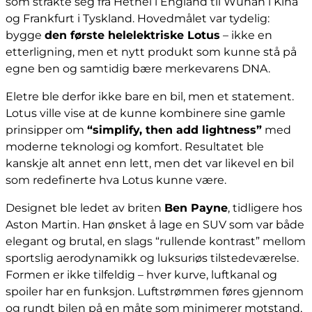
som strakte seg fra Hethel i England til Wuhan i Kina
og Frankfurt i Tyskland. Hovedmålet var tydelig:
bygge
den første helelektriske Lotus
– ikke en
etterligning, men et nytt produkt som kunne stå på
egne ben og samtidig bære merkevarens DNA.
Eletre ble derfor ikke bare en bil, men et statement.
Lotus ville vise at de kunne kombinere sine gamle
prinsipper om
“simplify, then add lightness”
med
moderne teknologi og komfort. Resultatet ble
kanskje alt annet enn lett, men det var likevel en bil
som redefinerte hva Lotus kunne være.
Designet ble ledet av briten
Ben Payne
, tidligere hos
Aston Martin. Han ønsket å lage en SUV som var både
elegant og brutal, en slags “rullende kontrast” mellom
sportslig aerodynamikk og luksuriøs tilstedeværelse.
Formen er ikke tilfeldig – hver kurve, luftkanal og
spoiler har en funksjon. Luftstrømmen føres gjennom
og rundt bilen på en måte som minimerer motstand,