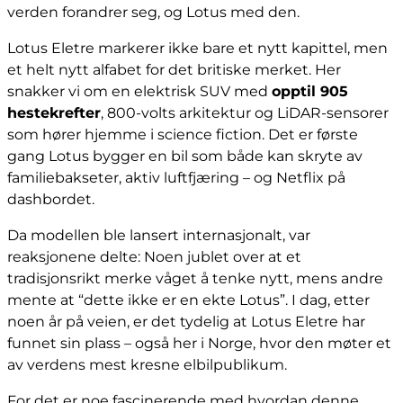
verden forandrer seg, og Lotus med den.
Lotus Eletre markerer ikke bare et nytt kapittel, men
et helt nytt alfabet for det britiske merket. Her
snakker vi om en elektrisk SUV med
opptil 905
hestekrefter
, 800-volts arkitektur og LiDAR-sensorer
som hører hjemme i science fiction. Det er første
gang Lotus bygger en bil som både kan skryte av
familiebakseter, aktiv luftfjæring – og Netflix på
dashbordet.
Da modellen ble lansert internasjonalt, var
reaksjonene delte: Noen jublet over at et
tradisjonsrikt merke våget å tenke nytt, mens andre
mente at “dette ikke er en ekte Lotus”. I dag, etter
noen år på veien, er det tydelig at Lotus Eletre har
funnet sin plass – også her i Norge, hvor den møter et
av verdens mest kresne elbilpublikum.
For det er noe fascinerende med hvordan denne