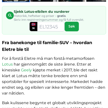
Sjekk Lotus-elbilen du vurderer
Historikk, heftelser og priser –
gratis
.
Skriv inn registreringsnummer og få full oversikt.
Søk
N
Fra banekonge til familie-SUV – hvordan
Eletre ble til
For å forstå Eletre må man forstå metamorfosen
Lotus
har gjennomgått de siste årene. Etter at
kinesiske
Geely
kjøpte merket i 2017, ble det raskt
klart at Lotus måtte tenke bredere enn små
sportsbiler for spesielt interesserte. Markedet hadde
endret seg, og elbilen var ikke lenger fremtiden – den
var nåtiden.
Bak kulissene begynte et globalt utviklingsprosjekt