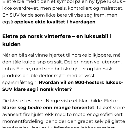
Eletre ble med tiden et symbol på en ny type luksus –
ikke overdrevet, men presis, kontrollert og målrettet.
En SUV for de som ikke bare vil vise seg frem, men
også
oppleve ekte kvalitet i hverdagen
.
Eletre på norsk vinterføre – en luksusbil i
kulden
Når en bil skal vinne hjertet til norske bilkjøpere, må
den tåle kulde, snø og salt. Det er ingen vei utenom.
Lotus Eletre, med sine britiske røtter og kinesisk
produksjon, ble derfor møtt med et visst
spørsmålstegn:
Hvordan vil en 900-hesters luksus-
SUV klare seg i norsk vinter?
De første testene i Norge viste et klart bilde: Eletre
klarer seg bedre enn mange forventet
. Takket være
avansert firehjulstrekk med to motorer og sofistikert
momentfordeling, beholder den grepet selv på glatte