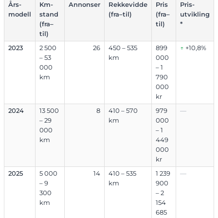
Års-
Km-
Annonser
Rekkevidde
Pris
Pris-
modell
stand
(fra–til)
(fra–
utvikling
(fra–
til)
*
til)
2023
2 500
26
450 – 535
899
↑
+10,8%
– 53
km
000
000
– 1
km
790
000
kr
2024
13 500
8
410 – 570
979
—
– 29
km
000
000
– 1
km
449
000
kr
2025
5 000
14
410 – 535
1 239
—
– 9
km
900
300
– 2
km
154
685