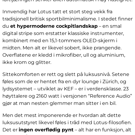
Innvendig har Lotus tatt et stort steg vekk fra
tradisjonell britisk sportbilminimalisme. I stedet finner
du
et hypermoderne cockpitlandskap
– en smal
digital stripe som erstatter klassiske instrumenter,
kombinert med en 15,1-tommers OLED-skjerm i
midten. Men alt er likevel sobert, ikke prangende.
Overflatene er kledd i mikrofiber, ull og aluminium,
ikke krom og glitter.
Sittekomforten er rett og slett på luksusnivå. Setene
føles som de er hentet fra en dyr lounge i Zürich, og
lydsystemet – utviklet av KEF – er i verdensklasse. 23
høyttalere og 2160 watt i versjonen “Reference Audio”
gjør at man nesten glemmer man sitter i en bil.
Men det mest imponerende er hvordan alt dette
luksusutstyret likevel føles i tråd med Lotus-filosofien.
Det er
ingen overflødig pynt
– alt har en funksjon, alt