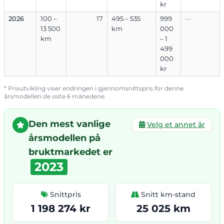
kr
2026
100 –
17
495 – 535
999
—
13 500
km
000
km
– 1
499
000
kr
* Prisutvikling viser endringen i gjennomsnittspris for denne
årsmodellen de siste 6 månedene.
Den mest vanlige
Velg et annet år
årsmodellen på
bruktmarkedet er
2023
Snittpris
Snitt km-stand
1 198 274 kr
25 025 km