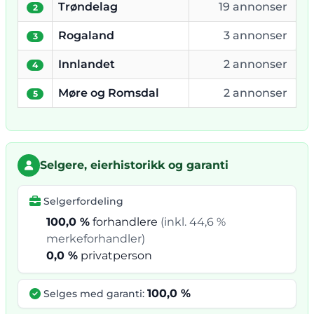
Trøndelag
19 annonser
2
Rogaland
3 annonser
3
Innlandet
2 annonser
4
Møre og Romsdal
2 annonser
5
Selgere, eierhistorikk og garanti
Selgerfordeling
100,0 %
forhandlere
(inkl. 44,6 %
merkeforhandler)
0,0 %
privatperson
100,0 %
Selges med garanti: