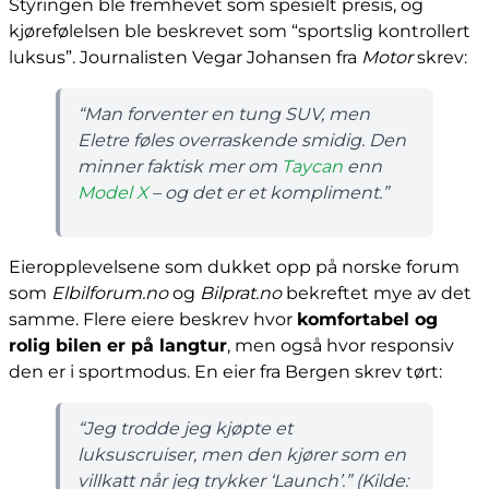
Styringen ble fremhevet som spesielt presis, og
kjørefølelsen ble beskrevet som “sportslig kontrollert
luksus”. Journalisten Vegar Johansen fra
Motor
skrev:
“Man forventer en tung SUV, men
Eletre føles overraskende smidig. Den
minner faktisk mer om
Taycan
enn
Model X
– og det er et kompliment.”
Eieropplevelsene som dukket opp på norske forum
som
Elbilforum.no
og
Bilprat.no
bekreftet mye av det
samme. Flere eiere beskrev hvor
komfortabel og
rolig bilen er på langtur
, men også hvor responsiv
den er i sportmodus. En eier fra Bergen skrev tørt:
“Jeg trodde jeg kjøpte et
luksuscruiser, men den kjører som en
villkatt når jeg trykker ‘Launch’.” (
Kilde: