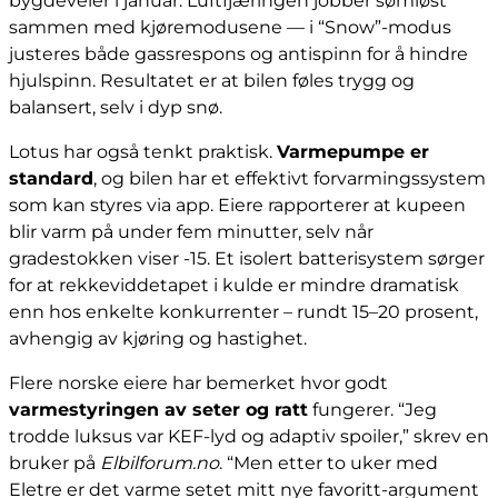
bygdeveier i januar. Luftfjæringen jobber sømløst
sammen med kjøremodusene — i “Snow”-modus
justeres både gassrespons og antispinn for å hindre
hjulspinn. Resultatet er at bilen føles trygg og
balansert, selv i dyp snø.
Lotus har også tenkt praktisk.
Varmepumpe er
standard
, og bilen har et effektivt forvarmingssystem
som kan styres via app. Eiere rapporterer at kupeen
blir varm på under fem minutter, selv når
gradestokken viser -15. Et isolert batterisystem sørger
for at rekkeviddetapet i kulde er mindre dramatisk
enn hos enkelte konkurrenter – rundt 15–20 prosent,
avhengig av kjøring og hastighet.
Flere norske eiere har bemerket hvor godt
varmestyringen av seter og ratt
fungerer. “Jeg
trodde luksus var KEF-lyd og adaptiv spoiler,” skrev en
bruker på
Elbilforum.no
. “Men etter to uker med
Eletre er det varme setet mitt nye favoritt-argument