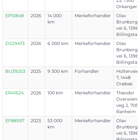
23, 7300
Orkanger
EP51848
2026
14 000
Merkeforhandler
Olav
km
Brunborgs
vei 6, 1396
Billingstad
DS29473
2026
6 000 km
Merkeforhandler
Olav
Brunborgs
vei 6, 1396
Billingstad
BU39203
2025
9 300 km
Forhandler
Holterveie
7, 1448
Drøbak
ER41624
2026
100 km
Merkeforhandler
Theodor
Overwiens
veg 2, 705
Ranheim
EF88597
2023
53 000
Merkeforhandler
Olav
km
Brunborgs
vei 6, 1396
Billingstad