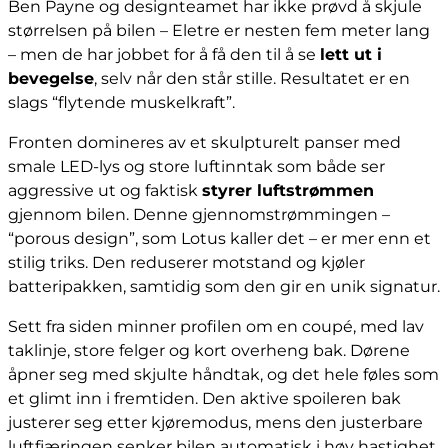
Ben Payne og designteamet har ikke prøvd å skjule
størrelsen på bilen – Eletre er nesten fem meter lang
– men de har jobbet for å få den til å se
lett ut i
bevegelse
, selv når den står stille. Resultatet er en
slags “flytende muskelkraft”.
Fronten domineres av et skulpturelt panser med
smale LED-lys og store luftinntak som både ser
aggressive ut og faktisk
styrer luftstrømmen
gjennom bilen. Denne gjennomstrømmingen –
“porous design”, som Lotus kaller det – er mer enn et
stilig triks. Den reduserer motstand og kjøler
batteripakken, samtidig som den gir en unik signatur.
Sett fra siden minner profilen om en coupé, med lav
taklinje, store felger og kort overheng bak. Dørene
åpner seg med skjulte håndtak, og det hele føles som
et glimt inn i fremtiden. Den aktive spoileren bak
justerer seg etter kjøremodus, mens den justerbare
luftfjæringen senker bilen automatisk i høy hastighet.