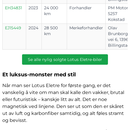
EH34831
2023
24 000
Forhandler
PM Motor,
km
5257
Kokstad
EJ15449
2024
28 500
Merkeforhandler
Olav
km
Brunborgs
vei 6, 1396
Billingstad
Se alle nylig solgte Lotus Eletre-biler
Et luksus-monster med stil
Når man ser Lotus Eletre for første gang, er det
vanskelig å vite om man skal kalle den vakker, brutal
eller futuristisk – kanskje litt av alt. Det er noe
magnetisk ved linjene. Den ser ut som den er skåret
ut av luft og karbonfiber samtidig, og alt føles stramt
og bevisst.