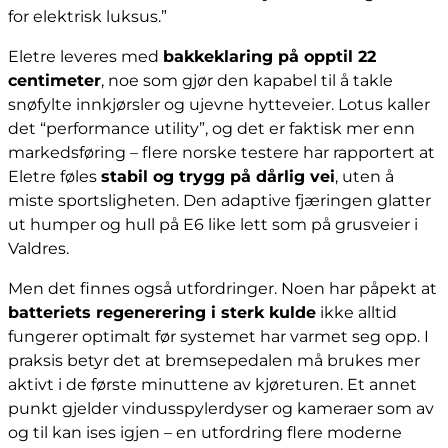
for elektrisk luksus.”
Eletre leveres med
bakkeklaring på opptil 22
centimeter
, noe som gjør den kapabel til å takle
snøfylte innkjørsler og ujevne hytteveier. Lotus kaller
det “performance utility”, og det er faktisk mer enn
markedsføring – flere norske testere har rapportert at
Eletre føles
stabil og trygg på dårlig vei
, uten å
miste sportsligheten. Den adaptive fjæringen glatter
ut humper og hull på E6 like lett som på grusveier i
Valdres.
Men det finnes også utfordringer. Noen har påpekt at
batteriets regenerering i sterk kulde
ikke alltid
fungerer optimalt før systemet har varmet seg opp. I
praksis betyr det at bremsepedalen må brukes mer
aktivt i de første minuttene av kjøreturen. Et annet
punkt gjelder vindusspylerdyser og kameraer som av
og til kan ises igjen – en utfordring flere moderne