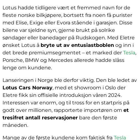
Lotus hadde tidligere vært et fremmed navn for de
fleste norske bilkjøpere, bortsett fra noen få purister
med Elise, Exige eller Evora stående i garasjen. Disse
bilene var sjeldne syn, gjerne brukt på solrike
søndager eller banedager på Rudskogen. Med Eletre
ønsket Lotus å
bryte ut av entusiastboblen
og inn i
det brede premiumsegmentet – et marked der
Tesla
,
Porsche, BMW og Mercedes allerede hadde slåss
lenge om kundene.
Lanseringen i Norge ble derfor viktig. Den ble ledet av
Lotus Cars Norway
, med et showroom i Oslo der
Eletre fikk sin offisielle introduksjon våren 2024.
Interessen var enorm, og til tross for en startpris på
godt over millionen, rapporterte importøren om
et
tresifret antall reservasjoner
bare den første
måneden.
Mange av de første kundene kom faktisk fra
Tesla