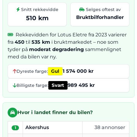
Snitt rekkevidde
Selges oftest av
510 km
Bruktbilforhandler
Rekkevidden for Lotus Eletre fra 2023 varierer
fra
450
til
535 km
i bruktmarkedet – noe som
tyder på
moderat degradering
sammenlignet
med da bilen var ny.
Gul
1 574 000 kr
Dyreste farge:
Svart
989 495 kr
Billigste farge:
Hvor i landet finner du bilen?
Akershus
38 annonser
1