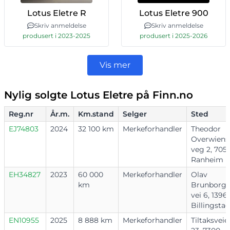
Lotus Eletre R
Lotus Eletre 900
Skriv anmeldelse
Skriv anmeldelse
produsert i 2023-2025
produsert i 2025-2026
Vis mer
Nylig solgte Lotus Eletre på Finn.no
Reg.nr
År.m.
Km.stand
Selger
Sted
EJ74803
2024
32 100 km
Merkeforhandler
Theodor
Overwiens
veg 2, 705
Ranheim
EH34827
2023
60 000
Merkeforhandler
Olav
km
Brunborgs
vei 6, 1396
Billingstad
EN10955
2025
8 888 km
Merkeforhandler
Tiltaksveie