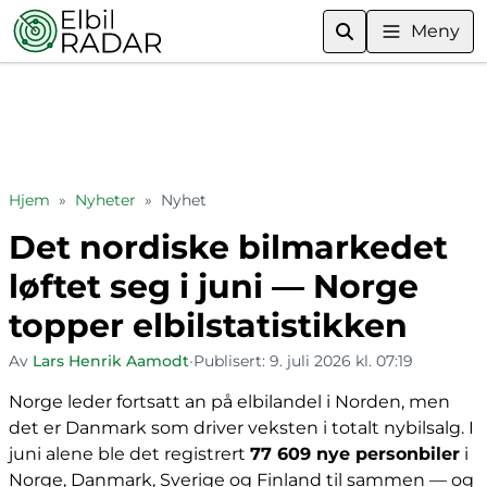
Meny
Hjem
»
Nyheter
»
Nyhet
Det nordiske bilmarkedet
løftet seg i juni — Norge
topper elbilstatistikken
Av
Lars Henrik Aamodt
•
Publisert:
9. juli 2026 kl. 07:19
Norge leder fortsatt an på elbilandel i Norden, men
det er Danmark som driver veksten i totalt nybilsalg. I
juni alene ble det registrert
77 609 nye personbiler
i
Norge, Danmark, Sverige og Finland til sammen — og