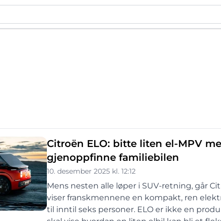
Citroën ELO: bitte liten el-MPV me
gjenoppfinne familiebilen
10. desember 2025 kl. 12:12
Mens nesten alle løper i SUV-retning, går C
viser franskmennene en kompakt, ren elektr
til inntil seks personer. ELO er ikke en pr