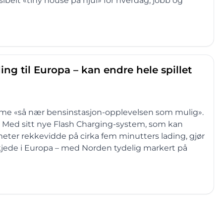
eksibelt «tiny house på hjul» for hverdag, jobb og
ing til Europa – kan endre hele spillet
omme «så nær bensinstasjon-opplevelsen som mulig».
. Med sitt nye Flash Charging-system, som kan
meter rekkevidde på cirka fem minutters lading, gjør
dekjede i Europa – med Norden tydelig markert på