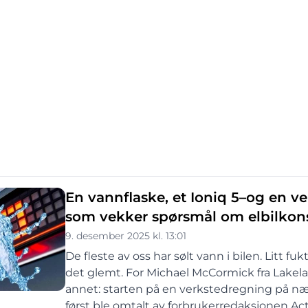
En vannflaske, et Ioniq 5–og en v
som vekker spørsmål om elbilkon
9. desember 2025 kl. 13:01
De fleste av oss har sølt vann i bilen. Litt fu
det glemt. For Michael McCormick fra Lakelan
annet: starten på en verkstedregning på nær
først ble omtalt av forbrukerredaksjonen Act