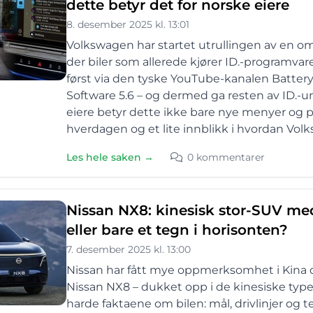
dette betyr det for norske eiere
8. desember 2025 kl. 13:01
Volkswagen har startet utrullingen av en om
der biler som allerede kjører ID.-programvare 
først via den tyske YouTube-kanalen Battery Li
Software 5.6 – og dermed ga resten av ID.-un
eiere betyr dette ikke bare nye menyer og p
hverdagen og et lite innblikk i hvordan Vol
Les hele saken →
0 kommentarer
Nissan NX8: kinesisk stor-SUV med
eller bare et tegn i horisonten?
7. desember 2025 kl. 13:00
Nissan har fått mye oppmerksomhet i Kina den
Nissan NX8 – dukket opp i de kinesiske typ
harde faktaene om bilen: mål, drivlinjer og 