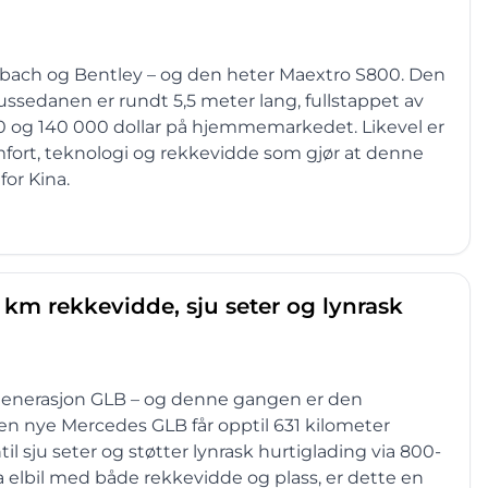
ybach og Bentley – og den heter Maextro S800. Den
ssedanen er rundt 5,5 meter lang, fullstappet av
 og 140 000 dollar på hjemmemarkedet. Likevel er
ort, teknologi og rekkevidde som gjør at denne
or Kina.
 km rekkevidde, sju seter og lynrask
 generasjon GLB – og denne gangen er den
en nye Mercedes GLB får opptil 631 kilometer
l sju seter og støtter lynrask hurtiglading via 800-
ha elbil med både rekkevidde og plass, er dette en