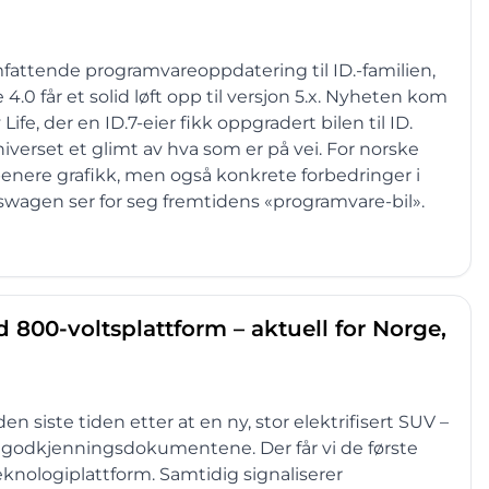
fattende programvareoppdatering til ID.-familien,
4.0 får et solid løft opp til versjon 5.x. Nyheten kom
fe, der en ID.7-eier fikk oppgradert bilen til ID.
iverset et glimt av hva som er på vei. For norske
enere grafikk, men også konkrete forbedringer i
kswagen ser for seg fremtidens «programvare-bil».
 800-voltsplattform – aktuell for Norge,
 siste tiden etter at en ny, stor elektrifisert SUV –
egodkjenningsdokumentene. Der får vi de første
teknologiplattform. Samtidig signaliserer