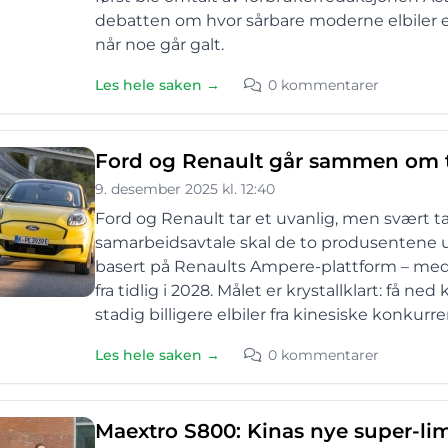
debatten om hvor sårbare moderne elbiler e
når noe går galt.
Les hele saken →
0 kommentarer
Ford og Renault går sammen om to 
9. desember 2025 kl. 12:40
Ford og Renault tar et uvanlig, men svært tal
samarbeidsavtale skal de to produsentene u
basert på Renaults Ampere-plattform – med 
fra tidlig i 2028. Målet er krystallklart: få 
stadig billigere elbiler fra kinesiske konkurre
Les hele saken →
0 kommentarer
Maextro S800: Kinas nye super-lim