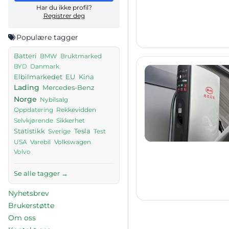
Har du ikke profil?
Registrer deg
Populære tagger
Batteri
BMW
Bruktmarked
Danmark
BYD
Elbilmarkedet
EU
Kina
Lading
Mercedes-Benz
Norge
Nybilsalg
Rekkevidden
Oppdatering
Sikkerhet
Selvkjørende
Tesla
Statistikk
Sverige
Test
USA
Volkswagen
Varebil
Volvo
Se alle tagger →
Nyhetsbrev
Brukerstøtte
Om oss