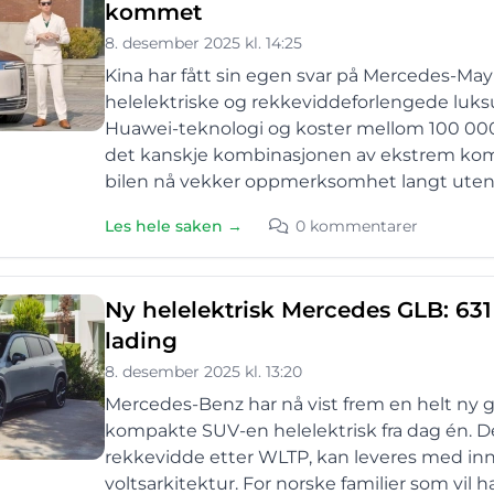
kommet
8. desember 2025 kl. 14:25
Kina har fått sin egen svar på Mercedes-Ma
helelektriske og rekkeviddeforlengede luksu
Huawei-teknologi og koster mellom 100 000
det kanskje kombinasjonen av ekstrem komf
bilen nå vekker oppmerksomhet langt utenf
Les hele saken →
0 kommentarer
Ny helelektrisk Mercedes GLB: 631
lading
8. desember 2025 kl. 13:20
Mercedes-Benz har nå vist frem en helt ny
kompakte SUV-en helelektrisk fra dag én. D
rekkevidde etter WLTP, kan leveres med innti
voltsarkitektur. For norske familier som vil 