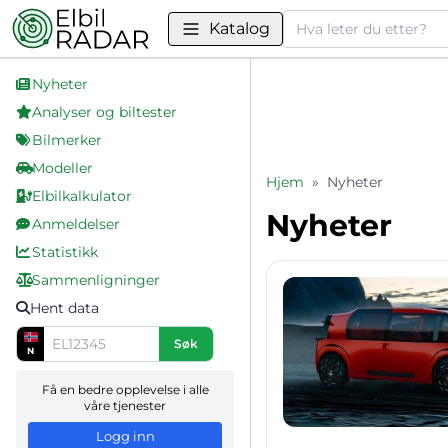
Søk
Katalog
Nyheter
Analyser og biltester
Bilmerker
Modeller
Hjem
»
Nyheter
Elbilkalkulator
Nyheter
Anmeldelser
Statistikk
Sammenligninger
Hent data
Søk
N
Få en bedre opplevelse i alle
våre tjenester
Logg inn