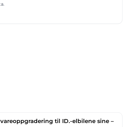
a.
areoppgradering til ID.-elbilene sine –