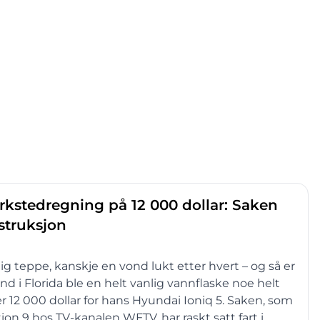
erkstedregning på 12 000 dollar: Saken
struksjon
ktig teppe, kanskje en vond lukt etter hvert – og så er
d i Florida ble en helt vanlig vannflaske noe helt
 12 000 dollar for hans Hyundai Ioniq 5. Saken, som
ion 9 hos TV-kanalen WFTV, har raskt satt fart i