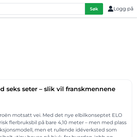
Logg på
Søk
d seks seter – slik vil franskmennene
itroën motsatt vei. Med det nye elbilkonseptet ELO
isk flerbruksbil på bare 4,10 meter – men med plass
oduksjonsmodell, men et rullende idéverksted som