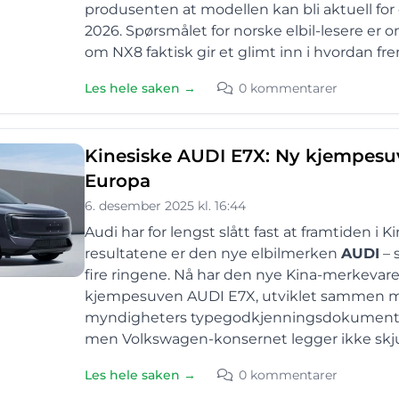
produsenten at modellen kan bli aktuell for ek
2026. Spørsmålet for norske elbil-lesere er o
om NX8 faktisk gir et glimt inn i hvordan fr
Les hele saken →
0 kommentarer
Kinesiske AUDI E7X: Ny kjempesuv
Europa
6. desember 2025 kl. 16:44
Audi har for lengst slått fast at framtiden i 
resultatene er den nye elbilmerken
AUDI
– 
fire ringene. Nå har den nye Kina-merkevare
kjempesuven AUDI E7X, utviklet sammen m
myndigheters typegodkjenningsdokumenter. 
men Volkswagen-konsernet legger ikke skjul
Les hele saken →
0 kommentarer