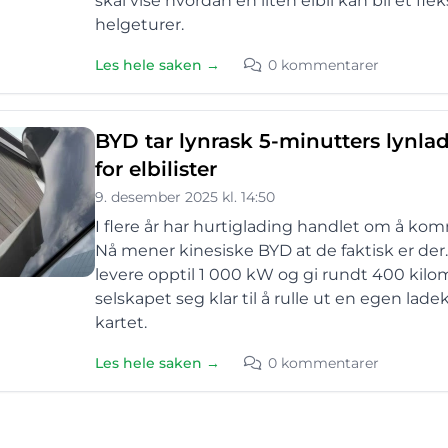
skal vise hvordan en liten elbil kan bli et fl
helgeturer.
Les hele saken →
0 kommentarer
BYD tar lynrask 5-minutters lynlad
for elbilister
9. desember 2025 kl. 14:50
I flere år har hurtiglading handlet om å k
Nå mener kinesiske BYD at de faktisk er der
levere opptil 1 000 kW og gi rundt 400 kilo
selskapet seg klar til å rulle ut en egen la
kartet.
Les hele saken →
0 kommentarer