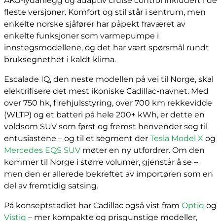
AKG-lydanlegg og adaptiv cruise control inkludert i de
fleste versjoner. Komfort og stil står i sentrum, men
enkelte norske sjåfører har påpekt fraværet av
enkelte funksjoner som varmepumpe i
innstegsmodellene, og det har vært spørsmål rundt
bruksegnethet i kaldt klima.
Escalade IQ, den neste modellen på vei til Norge, skal
elektrifisere det mest ikoniske Cadillac-navnet. Med
over 750 hk, firehjulsstyring, over 700 km rekkevidde
(WLTP) og et batteri på hele 200+ kWh, er dette en
voldsom SUV som først og fremst henvender seg til
entusiastene – og til et segment der
Tesla Model X
og
Mercedes EQS SUV
møter en ny utfordrer. Om den
kommer til Norge i større volumer, gjenstår å se –
men den er allerede bekreftet av importøren som en
del av fremtidig satsing.
På konseptstadiet har Cadillac også vist fram
Optiq
og
Vistiq
– mer kompakte og prisgunstige modeller,