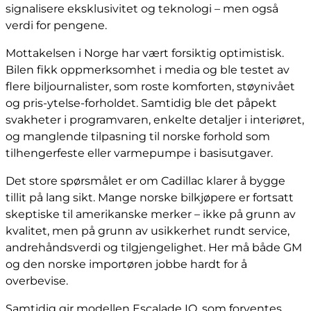
signalisere eksklusivitet og teknologi – men også
verdi for pengene.
Mottakelsen i Norge har vært forsiktig optimistisk.
Bilen fikk oppmerksomhet i media og ble testet av
flere biljournalister, som roste komforten, støynivået
og pris-ytelse-forholdet. Samtidig ble det påpekt
svakheter i programvaren, enkelte detaljer i interiøret,
og manglende tilpasning til norske forhold som
tilhengerfeste eller varmepumpe i basisutgaver.
Det store spørsmålet er om Cadillac klarer å bygge
tillit på lang sikt. Mange norske bilkjøpere er fortsatt
skeptiske til amerikanske merker – ikke på grunn av
kvalitet, men på grunn av usikkerhet rundt service,
andrehåndsverdi og tilgjengelighet. Her må både GM
og den norske importøren jobbe hardt for å
overbevise.
Samtidig gir modellen Escalade IQ, som forventes