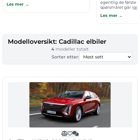
Men det mest interessante er ikke
egentlig de første 
Les mer →
tallet i seg selv – det er hvem som
spørsmålet går igj
velger Cadillac. Rundt…
kjøpere og de som 
Les mer →
bruktmarkedet. Nå
analyseselskapet R
Modelloversikt: Cadillac elbiler
4
modeller totalt
Sorter etter: