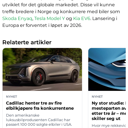
utviklet for det globale markedet. Disse vil kunne
treffe bredere i Norge og konkurrere med biler som
Skoda Enyaq
,
Tesla Model Y
og
Kia EV6
. Lansering i
Europa er forventet i løpet av 2026.
Relaterte artikler
NYHET
NYHET
Cadillac henter tre av fire
Ny stor studie: 
elbilkjøpere fra konkurrentene
mesteparten av
etter tre år – m
Den amerikanske
skiller seg ut
luksusbilprodusenten Cadillac har
passert 100 000 solgte elbiler i USA.
Hvor mye rekkevidd