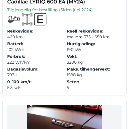
Cadillac LYRIQ 600 E4 (MY24)
Tilgjengelig for bestilling (Siden juni 2024)
Rekkevidde:
Reell rekkevidde:
460 km
mellom 335 - 650 km
Batteri:
Hurtiglading:
102 kWh
190 kW
Forbruk:
Vekt:
222 Wh/km
3200 kg
Bagasjevolum:
Maks. tilhengervekt:
793 L
1588 kg
0–100 km/t:
Seter:
5.3 sek
5