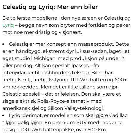
Celestiq og Lyriq: Mer enn biler
De to første modellene i den nye æraen er Celestiq og
Lyriq
– begge navn som bryter med fortiden og peker
mot noe mer dristig og visjonært.
Celestiq er mer konsept enn masseprodukt. Dette
er en håndbygd, ekstremt dyr luksus-sedan, laget i et
eget studio i Michigan, med produksjon på under 2
biler per dag. Alt kan spesialtilpasses – fra
interiørfarger til dashbordets tekstur. Bilen har
firehjulsdrift, firehjulsstyring, 111 kWh batteri og 600+
km rekkevidde. Men det er ikke tallene som gjør
Celestiq spesiell – det er følelsen. Den skal være et
slags elektrisk Rolls-Royce-alternativ med
amerikansk sjel og Silicon Valley-teknologi.
Lyriq, derimot, er modellen som skal gjøre Cadillac
tilgjengelig igjen. En premium-SUV med moderne
design, 100 kWh batteripakke, over 500 km