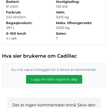
Batteri:
Hurtiglading:
91 kWh
130 kW
Forbruk:
Vekt:
243 Wh/km
3475 kg
Bagasjevolum:
Maks. tilhengervekt:
297 L
2000 kg
0–100 km/t:
Seter:
4.1 sek
7
Hva sier brukerne om Cadillac
Du må være innlogget for å skrive en kommentar.
Logg inn eller registrer deg
Det er ingen kommentarer ennå. Skriv den