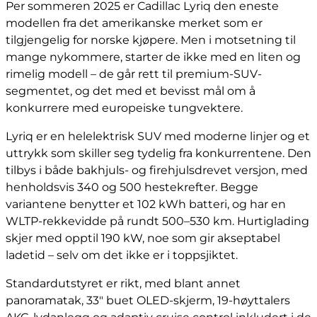
Per sommeren 2025 er Cadillac Lyriq den eneste
modellen fra det amerikanske merket som er
tilgjengelig for norske kjøpere. Men i motsetning til
mange nykommere, starter de ikke med en liten og
rimelig modell – de går rett til premium-SUV-
segmentet, og det med et bevisst mål om å
konkurrere med europeiske tungvektere.
Lyriq er en helelektrisk SUV med moderne linjer og et
uttrykk som skiller seg tydelig fra konkurrentene. Den
tilbys i både bakhjuls- og firehjulsdrevet versjon, med
henholdsvis 340 og 500 hestekrefter. Begge
variantene benytter et 102 kWh batteri, og har en
WLTP-rekkevidde på rundt 500–530 km. Hurtiglading
skjer med opptil 190 kW, noe som gir akseptabel
ladetid – selv om det ikke er i toppsjiktet.
Standardutstyret er rikt, med blant annet
panoramatak, 33" buet OLED-skjerm, 19-høyttalers