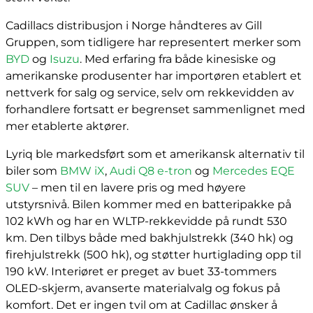
Cadillacs distribusjon i Norge håndteres av Gill
Gruppen, som tidligere har representert merker som
BYD
og
Isuzu
. Med erfaring fra både kinesiske og
amerikanske produsenter har importøren etablert et
nettverk for salg og service, selv om rekkevidden av
forhandlere fortsatt er begrenset sammenlignet med
mer etablerte aktører.
Lyriq ble markedsført som et amerikansk alternativ til
biler som
BMW iX
,
Audi Q8 e-tron
og
Mercedes EQE
SUV
– men til en lavere pris og med høyere
utstyrsnivå. Bilen kommer med en batteripakke på
102 kWh og har en WLTP-rekkevidde på rundt 530
km. Den tilbys både med bakhjulstrekk (340 hk) og
firehjulstrekk (500 hk), og støtter hurtiglading opp til
190 kW. Interiøret er preget av buet 33-tommers
OLED-skjerm, avanserte materialvalg og fokus på
komfort. Det er ingen tvil om at Cadillac ønsker å