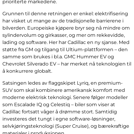
prioriterte markedene.
Grunnen til denne retningen er enkel: elektrifisering
har visket ut mange av de tradisjonelle barrierene i
bilverden. Europeiske kjøpere bryr seg nå mindre om
sylindervolum og girkasser, og mer om rekkevidde,
lading og software. Her har Cadillac en ny sjanse. Med
støtte fra GM og tilgang til Ultium-plattformen – den
samme som brukes i bl.a. GMC Hummer EV og
Chevrolet Silverado EV – har merket nå teknologien til
å konkurrere globalt.
Satsingen ledes av flaggskipet Lyriq, en premium-
SUV som skal kombinere amerikansk komfort med
moderne elektrisk teknologi. Senere følger modeller
som Escalade IQ og Celestiq – biler som viser at
Cadillac fortsatt våger å drømme stort. Samtidig
investeres det tungt i egne software-løsninger,
selvkjøringsteknologi (Super Cruise), og bærekraftige
materialer i produksjonen.