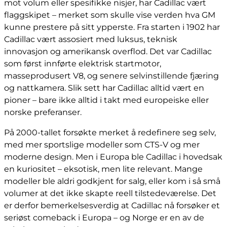
mot volum eller spesifikke nisjer, har Cadillac vært
flaggskipet – merket som skulle vise verden hva GM
kunne prestere på sitt ypperste. Fra starten i 1902 har
Cadillac vært assosiert med luksus, teknisk
innovasjon og amerikansk overflod. Det var Cadillac
som først innførte elektrisk startmotor,
masseprodusert V8, og senere selvinstillende fjæring
og nattkamera. Slik sett har Cadillac alltid vært en
pioner – bare ikke alltid i takt med europeiske eller
norske preferanser.
På 2000-tallet forsøkte merket å redefinere seg selv,
med mer sportslige modeller som CTS-V og mer
moderne design. Men i Europa ble Cadillac i hovedsak
en kuriositet – eksotisk, men lite relevant. Mange
modeller ble aldri godkjent for salg, eller kom i så små
volumer at det ikke skapte reell tilstedeværelse. Det
er derfor bemerkelsesverdig at Cadillac nå forsøker et
seriøst comeback i Europa – og Norge er en av de