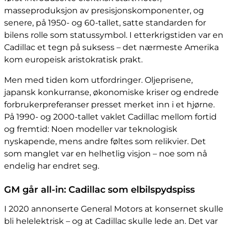
masseproduksjon av presisjonskomponenter, og
senere, på 1950- og 60-tallet, satte standarden for
bilens rolle som statussymbol. I etterkrigstiden var en
Cadillac et tegn på suksess – det nærmeste Amerika
kom europeisk aristokratisk prakt.
Men med tiden kom utfordringer. Oljeprisene,
japansk konkurranse, økonomiske kriser og endrede
forbrukerpreferanser presset merket inn i et hjørne.
På 1990- og 2000-tallet vaklet Cadillac mellom fortid
og fremtid: Noen modeller var teknologisk
nyskapende, mens andre føltes som relikvier. Det
som manglet var en helhetlig visjon – noe som nå
endelig har endret seg.
GM går all-in: Cadillac som elbilspydspiss
I 2020 annonserte General Motors at konsernet skulle
bli helelektrisk – og at Cadillac skulle lede an. Det var