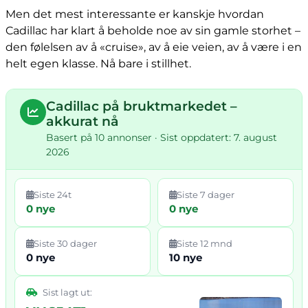
Men det mest interessante er kanskje hvordan
Cadillac har klart å beholde noe av sin gamle storhet –
den følelsen av å «cruise», av å eie veien, av å være i en
helt egen klasse. Nå bare i stillhet.
Cadillac på bruktmarkedet –
akkurat nå
Basert på 10 annonser · Sist oppdatert: 7. august
2026
Siste 24t
Siste 7 dager
0 nye
0 nye
Siste 30 dager
Siste 12 mnd
0 nye
10 nye
Sist lagt ut: