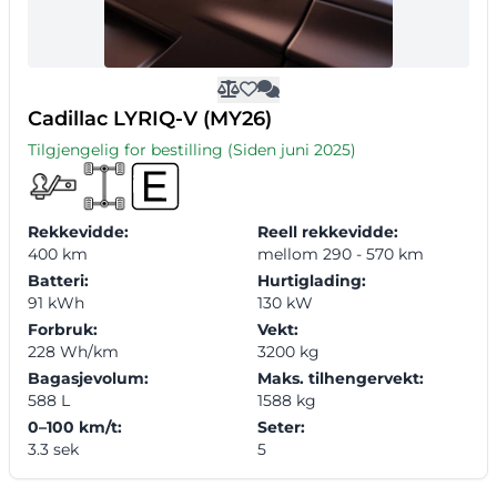
Cadillac LYRIQ-V (MY26)
Tilgjengelig for bestilling (Siden juni 2025)
Rekkevidde:
Reell rekkevidde:
400 km
mellom 290 - 570 km
Batteri:
Hurtiglading:
91 kWh
130 kW
Forbruk:
Vekt:
228 Wh/km
3200 kg
Bagasjevolum:
Maks. tilhengervekt:
588 L
1588 kg
0–100 km/t:
Seter:
3.3 sek
5