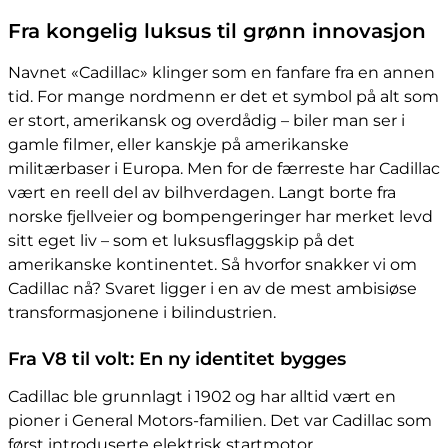
Fra kongelig luksus til grønn innovasjon
Navnet «Cadillac» klinger som en fanfare fra en annen
tid. For mange nordmenn er det et symbol på alt som
er stort, amerikansk og overdådig – biler man ser i
gamle filmer, eller kanskje på amerikanske
militærbaser i Europa. Men for de færreste har Cadillac
vært en reell del av bilhverdagen. Langt borte fra
norske fjellveier og bompengeringer har merket levd
sitt eget liv – som et luksusflaggskip på det
amerikanske kontinentet. Så hvorfor snakker vi om
Cadillac nå? Svaret ligger i en av de mest ambisiøse
transformasjonene i bilindustrien.
Fra V8 til volt: En ny identitet bygges
Cadillac ble grunnlagt i 1902 og har alltid vært en
pioner i General Motors-familien. Det var Cadillac som
først introduserte elektrisk startmotor,