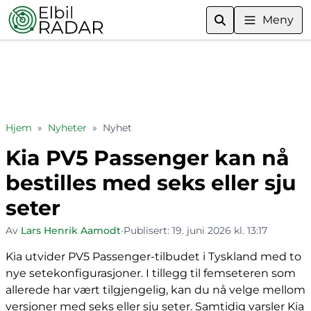
Meny
Hjem
»
Nyheter
»
Nyhet
Kia PV5 Passenger kan nå
bestilles med seks eller sju
seter
Av
Lars Henrik Aamodt
•
Publisert:
19. juni 2026 kl. 13:17
Kia utvider PV5 Passenger-tilbudet i Tyskland med to
nye setekonfigurasjoner. I tillegg til femseteren som
allerede har vært tilgjengelig, kan du nå velge mellom
versjoner med seks eller sju seter. Samtidig varsler Kia