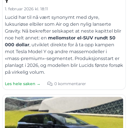
Y
1. februar 2026 kl. 18:11
Lucid har til nå vært synonymt med dyre,
luksuriøse elbiler som Air og den nylig lanserte
Gravity. Nå bekrefter selskapet at neste kapittel blir
noe helt annet: en
mellomstor el-SUV rundt 50
000 dollar
, utviklet direkte for å ta opp kampen
mot Tesla Model Y og andre massemodeller i
«mass-premium»-segmentet. Produksjonsstart er
planlagt i 2026, og modellen blir Lucids første forsøk
på virkelig volum.
Les hele saken →
0 kommentarer