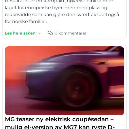
Resultatet er en kompakt, høyreist elbil som er
laget for europeiske byer, men med plass og
rekkevidde som kan gjøre den svært aktuell også
for norske familier.
Les hele saken →
0 kommentarer
MG teaser ny elektrisk coupésedan –
mulig el-versjon av MG7 kan ryste D-