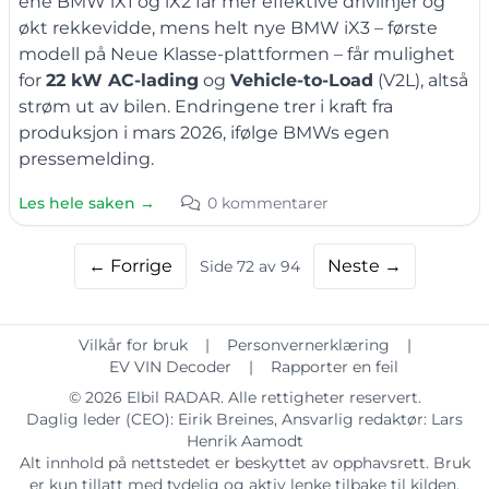
ene BMW iX1 og iX2 får mer effektive drivlinjer og
økt rekkevidde, mens helt nye BMW iX3 – første
modell på Neue Klasse-plattformen – får mulighet
for
22 kW AC-lading
og
Vehicle-to-Load
(V2L), altså
strøm ut av bilen. Endringene trer i kraft fra
produksjon i mars 2026, ifølge BMWs egen
pressemelding.
Les hele saken →
0 kommentarer
← Forrige
Neste →
Side 72 av 94
Vilkår for bruk
|
Personvernerklæring
|
EV VIN Decoder
|
Rapporter en feil
© 2026
Elbil RADAR
. Alle rettigheter reservert.
Daglig leder (CEO):
Eirik Breines
, Ansvarlig redaktør:
Lars
Henrik Aamodt
Alt innhold på nettstedet er beskyttet av opphavsrett. Bruk
er kun tillatt med tydelig og aktiv lenke tilbake til kilden.