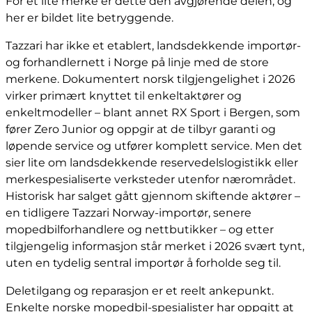
For et lite merke er dette den avgjørende delen, og
her er bildet lite betryggende.
Tazzari har ikke et etablert, landsdekkende importør-
og forhandlernett i Norge på linje med de store
merkene. Dokumentert norsk tilgjengelighet i 2026
virker primært knyttet til enkeltaktører og
enkeltmodeller – blant annet RX Sport i Bergen, som
fører Zero Junior og oppgir at de tilbyr garanti og
løpende service og utfører komplett service. Men det
sier lite om landsdekkende reservedelslogistikk eller
merkespesialiserte verksteder utenfor nærområdet.
Historisk har salget gått gjennom skiftende aktører –
en tidligere Tazzari Norway-importør, senere
mopedbilforhandlere og nettbutikker – og etter
tilgjengelig informasjon står merket i 2026 svært tynt,
uten en tydelig sentral importør å forholde seg til.
Deletilgang og reparasjon er et reelt ankepunkt.
Enkelte norske mopedbil-spesialister har oppgitt at