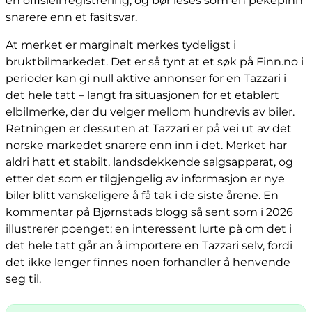
en offisiell registrering, og bør leses som en pekepinn
snarere enn et fasitsvar.
At merket er marginalt merkes tydeligst i
bruktbilmarkedet. Det er så tynt at et søk på Finn.no i
perioder kan gi null aktive annonser for en Tazzari i
det hele tatt – langt fra situasjonen for et etablert
elbilmerke, der du velger mellom hundrevis av biler.
Retningen er dessuten at Tazzari er på vei ut av det
norske markedet snarere enn inn i det. Merket har
aldri hatt et stabilt, landsdekkende salgsapparat, og
etter det som er tilgjengelig av informasjon er nye
biler blitt vanskeligere å få tak i de siste årene. En
kommentar på Bjørnstads blogg så sent som i 2026
illustrerer poenget: en interessent lurte på om det i
det hele tatt går an å importere en Tazzari selv, fordi
det ikke lenger finnes noen forhandler å henvende
seg til.