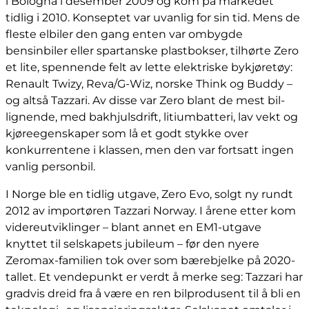
i Bologna i desember 2009 og kom på markedet
tidlig i 2010. Konseptet var uvanlig for sin tid. Mens de
fleste elbiler den gang enten var ombygde
bensinbiler eller spartanske plastbokser, tilhørte Zero
et lite, spennende felt av lette elektriske bykjøretøy:
Renault Twizy, Reva/G-Wiz, norske Think og Buddy –
og altså Tazzari. Av disse var Zero blant de mest bil-
lignende, med bakhjulsdrift, litiumbatteri, lav vekt og
kjøreegenskaper som lå et godt stykke over
konkurrentene i klassen, men den var fortsatt ingen
vanlig personbil.
I Norge ble en tidlig utgave, Zero Evo, solgt ny rundt
2012 av importøren Tazzari Norway. I årene etter kom
videreutviklinger – blant annet en EM1-utgave
knyttet til selskapets jubileum – før den nyere
Zeromax-familien tok over som bærebjelke på 2020-
tallet. Et vendepunkt er verdt å merke seg: Tazzari har
gradvis dreid fra å være en ren bilprodusent til å bli en