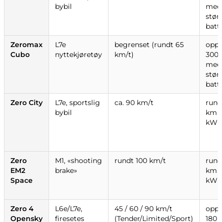
bybil
med
stør
batt
Zeromax
L7e
begrenset (rundt 65
opp
Cubo
nyttekjøretøy
km/t)
300
med
stør
batt
Zero City
L7e, sportslig
ca. 90 km/t
rund
bybil
km (
kWh
Zero
M1, «shooting
rundt 100 km/t
rund
EM2
brake»
km (
Space
kWh
Zero 4
L6e/L7e,
45 / 60 / 90 km/t
opp
Opensky
firesetes
(Tender/Limited/Sport)
180