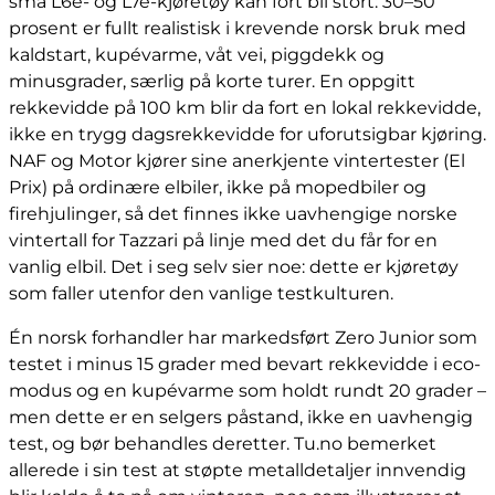
små L6e- og L7e-kjøretøy kan fort bli stort: 30–50
prosent er fullt realistisk i krevende norsk bruk med
kaldstart, kupévarme, våt vei, piggdekk og
minusgrader, særlig på korte turer. En oppgitt
rekkevidde på 100 km blir da fort en lokal rekkevidde,
ikke en trygg dagsrekkevidde for uforutsigbar kjøring.
NAF og Motor kjører sine anerkjente vintertester (El
Prix) på ordinære elbiler, ikke på mopedbiler og
firehjulinger, så det finnes ikke uavhengige norske
vintertall for Tazzari på linje med det du får for en
vanlig elbil. Det i seg selv sier noe: dette er kjøretøy
som faller utenfor den vanlige testkulturen.
Én norsk forhandler har markedsført Zero Junior som
testet i minus 15 grader med bevart rekkevidde i eco-
modus og en kupévarme som holdt rundt 20 grader –
men dette er en selgers påstand, ikke en uavhengig
test, og bør behandles deretter. Tu.no bemerket
allerede i sin test at støpte metalldetaljer innvendig