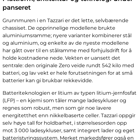
panseret
Grunnmuren i en Tazzari er det lette, selvbærende
chassiset. De opprinnelige modellene brukte
aluminiumsramme; nyere varianter kombinerer stål
og aluminium, og enkelte av de nyeste modellene
har gått over til en stålramme med forhjulsdrift for å
holde kostnadene nede. Vekten er uansett det
sentrale: den originale Zero veide rundt 542 kilo med
batteri, og lav vekt er hele forutsetningen for at små
batterier kan gi brukbar rekkevidde.
Batteriteknologien er litium av typen litium-jernfosfat
(LFP) – en kjemi som tåler mange ladesykluser og
regnes som robust, men som gir noe lavere
energitetthet enn nikkelbaserte celler. Tazzari oppgir
selv høye tall for holdbarhet, i størrelsesorden opp
mot 3 000 ladesykluser, samt integrert lader og eget
batteristyringssystem. Merket markedsfører også en