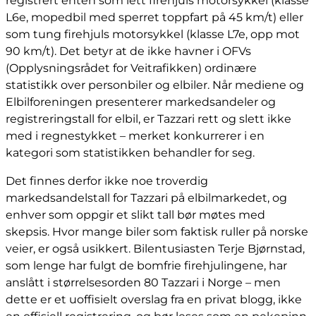
registrert enten som lett firehjuls motorsykkel (klasse
L6e, mopedbil med sperret toppfart på 45 km/t) eller
som tung firehjuls motorsykkel (klasse L7e, opp mot
90 km/t). Det betyr at de ikke havner i OFVs
(Opplysningsrådet for Veitrafikken) ordinære
statistikk over personbiler og elbiler. Når mediene og
Elbilforeningen presenterer markedsandeler og
registreringstall for elbil, er Tazzari rett og slett ikke
med i regnestykket – merket konkurrerer i en
kategori som statistikken behandler for seg.
Det finnes derfor ikke noe troverdig
markedsandelstall for Tazzari på elbilmarkedet, og
enhver som oppgir et slikt tall bør møtes med
skepsis. Hvor mange biler som faktisk ruller på norske
veier, er også usikkert. Bilentusiasten Terje Bjørnstad,
som lenge har fulgt de bomfrie firehjulingene, har
anslått i størrelsesorden 80 Tazzari i Norge – men
dette er et uoffisielt overslag fra en privat blogg, ikke