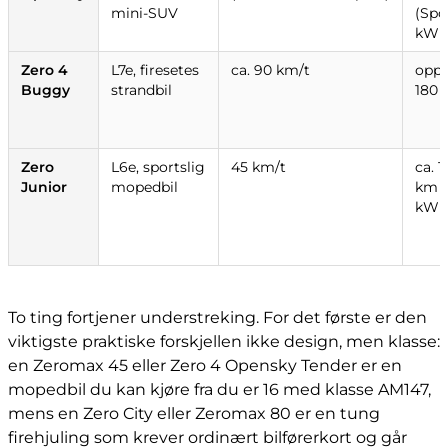
mini-SUV
(Spor
kWh
Zero 4
L7e, firesetes
ca. 90 km/t
opp
Buggy
strandbil
180
Zero
L6e, sportslig
45 km/t
ca. 
Junior
mopedbil
km (
kWh
To ting fortjener understreking. For det første er den
viktigste praktiske forskjellen ikke design, men klasse:
en Zeromax 45 eller Zero 4 Opensky Tender er en
mopedbil du kan kjøre fra du er 16 med klasse AM147,
mens en Zero City eller Zeromax 80 er en tung
firehjuling som krever ordinært bilførerkort og går