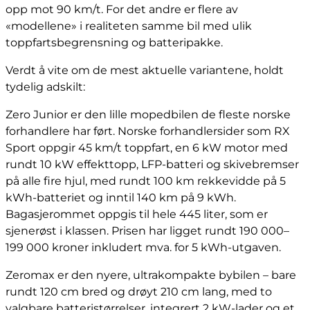
opp mot 90 km/t. For det andre er flere av
«modellene» i realiteten samme bil med ulik
toppfartsbegrensning og batteripakke.
Verdt å vite om de mest aktuelle variantene, holdt
tydelig adskilt:
Zero Junior er den lille mopedbilen de fleste norske
forhandlere har ført. Norske forhandlersider som RX
Sport oppgir 45 km/t toppfart, en 6 kW motor med
rundt 10 kW effekttopp, LFP-batteri og skivebremser
på alle fire hjul, med rundt 100 km rekkevidde på 5
kWh-batteriet og inntil 140 km på 9 kWh.
Bagasjerommet oppgis til hele 445 liter, som er
sjenerøst i klassen. Prisen har ligget rundt 190 000–
199 000 kroner inkludert mva. for 5 kWh-utgaven.
Zeromax er den nyere, ultrakompakte bybilen – bare
rundt 120 cm bred og drøyt 210 cm lang, med to
valgbare batteristørrelser, integrert 2 kW-lader og et