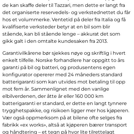
de kan skaffe deler til Tazzari, men dette er langt fra
det organiserte reservedels- og verkstednettet du får
hos et volummerke. Ventetid på deler fra Italia og få
kvalifiserte verksteder betyr at en bil som blir
stående, kan bli stående lenge – akkurat det som
gikk galt i den omtalte kundesaken fra 2013.
Garantivilkårene bør sjekkes nøye og skriftlig i hvert
enkelt tilfelle. Norske forhandlere har oppgitt to års
garanti på bil og batteri, og produsentens egen
konfigurator opererer med 24 måneders standard
batterigaranti som kan utvides mot betaling til opp
mot fem år. Sammenlignet med den vanlige
elbilverdenen, der åtte år eller 160 000 km
batterigaranti er standard, er dette en langt tynnere
trygghetspakke, og risikoen ligger mer hos kjøperen.
Vær også oppmerksom på at bilene ofte selges fra
fabrikk «ex works», altså at kjøperen bærer transport
og håndtering – et tegn på hvor lite tilrettelagt