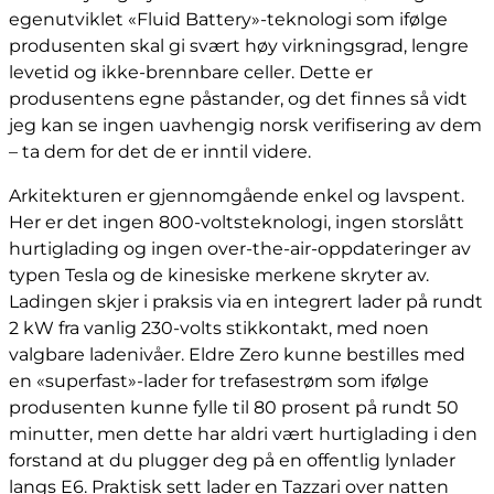
egenutviklet «Fluid Battery»-teknologi som ifølge
produsenten skal gi svært høy virkningsgrad, lengre
levetid og ikke-brennbare celler. Dette er
produsentens egne påstander, og det finnes så vidt
jeg kan se ingen uavhengig norsk verifisering av dem
– ta dem for det de er inntil videre.
Arkitekturen er gjennomgående enkel og lavspent.
Her er det ingen 800-voltsteknologi, ingen storslått
hurtiglading og ingen over-the-air-oppdateringer av
typen Tesla og de kinesiske merkene skryter av.
Ladingen skjer i praksis via en integrert lader på rundt
2 kW fra vanlig 230-volts stikkontakt, med noen
valgbare ladenivåer. Eldre Zero kunne bestilles med
en «superfast»-lader for trefasestrøm som ifølge
produsenten kunne fylle til 80 prosent på rundt 50
minutter, men dette har aldri vært hurtiglading i den
forstand at du plugger deg på en offentlig lynlader
langs E6. Praktisk sett lader en Tazzari over natten