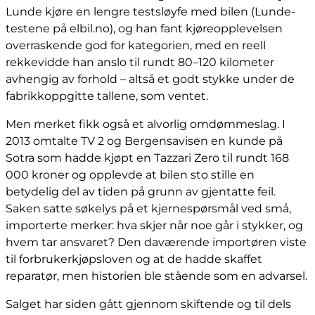
Lunde kjøre en lengre testsløyfe med bilen (Lunde-
testene på elbil.no), og han fant kjøreopplevelsen
overraskende god for kategorien, med en reell
rekkevidde han anslo til rundt 80–120 kilometer
avhengig av forhold – altså et godt stykke under de
fabrikkoppgitte tallene, som ventet.
Men merket fikk også et alvorlig omdømmeslag. I
2013 omtalte TV 2 og Bergensavisen en kunde på
Sotra som hadde kjøpt en Tazzari Zero til rundt 168
000 kroner og opplevde at bilen sto stille en
betydelig del av tiden på grunn av gjentatte feil.
Saken satte søkelys på et kjernespørsmål ved små,
importerte merker: hva skjer når noe går i stykker, og
hvem tar ansvaret? Den daværende importøren viste
til forbrukerkjøpsloven og at de hadde skaffet
reparatør, men historien ble stående som en advarsel.
Salget har siden gått gjennom skiftende og til dels