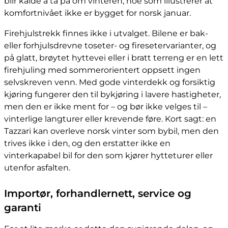
blir kalde å ta på om vinteren, noe som illustrerer at
komfortnivået ikke er bygget for norsk januar.
Firehjulstrekk finnes ikke i utvalget. Bilene er bak-
eller forhjulsdrevne toseter- og firesetervarianter, og
på glatt, brøytet hyttevei eller i bratt terreng er en lett
firehjuling med sommerorientert oppsett ingen
selvskreven venn. Med gode vinterdekk og forsiktig
kjøring fungerer den til bykjøring i lavere hastigheter,
men den er ikke ment for – og bør ikke velges til –
vinterlige langturer eller krevende føre. Kort sagt: en
Tazzari kan overleve norsk vinter som bybil, men den
trives ikke i den, og den erstatter ikke en
vinterkapabel bil for den som kjører hytteturer eller
utenfor asfalten.
Importør, forhandlernett, service og
garanti