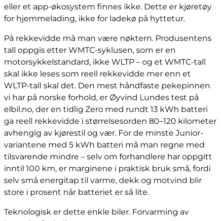
eller et app-økosystem finnes ikke. Dette er kjøretøy
for hjemmelading, ikke for ladekø på hyttetur.
På rekkevidde må man være nøktern. Produsentens
tall oppgis etter WMTC-syklusen, som er en
motorsykkelstandard, ikke WLTP – og et WMTC-tall
skal ikke leses som reell rekkevidde mer enn et
WLTP-tall skal det. Den mest håndfaste pekepinnen
vi har på norske forhold, er Øyvind Lundes test på
elbil.no, der en tidlig Zero med rundt 13 kWh batteri
ga reell rekkevidde i størrelsesorden 80–120 kilometer
avhengig av kjørestil og vær. For de minste Junior-
variantene med 5 kWh batteri må man regne med
tilsvarende mindre – selv om forhandlere har oppgitt
inntil 100 km, er marginene i praktisk bruk små, fordi
selv små energitap til varme, dekk og motvind blir
store i prosent når batteriet er så lite.
Teknologisk er dette enkle biler. Forvarming av