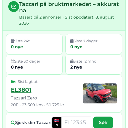
Tazzari på bruktmarkedet – akkurat
nå
Basert på 2 annonser · Sist oppdatert: 8. august
2026
Siste 24t
Siste 7 dager
0 nye
0 nye
Siste 30 dager
Siste 12 mnd
0 nye
2 nye
Sist lagt ut:
EL3801
Tazzari Zero
2011 · 23 309 km · 50 725 kr
Sjekk din Tazzari
Søk
N