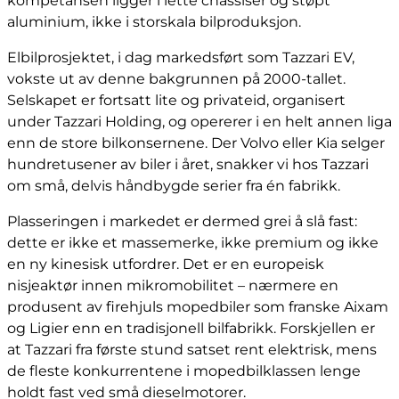
kompetansen ligger i lette chassiser og støpt
aluminium, ikke i storskala bilproduksjon.
Elbilprosjektet, i dag markedsført som Tazzari EV,
vokste ut av denne bakgrunnen på 2000-tallet.
Selskapet er fortsatt lite og privateid, organisert
under Tazzari Holding, og opererer i en helt annen liga
enn de store bilkonsernene. Der Volvo eller Kia selger
hundretusener av biler i året, snakker vi hos Tazzari
om små, delvis håndbygde serier fra én fabrikk.
Plasseringen i markedet er dermed grei å slå fast:
dette er ikke et massemerke, ikke premium og ikke
en ny kinesisk utfordrer. Det er en europeisk
nisjeaktør innen mikromobilitet – nærmere en
produsent av firehjuls mopedbiler som franske Aixam
og Ligier enn en tradisjonell bilfabrikk. Forskjellen er
at Tazzari fra første stund satset rent elektrisk, mens
de fleste konkurrentene i mopedbilklassen lenge
holdt fast ved små dieselmotorer.