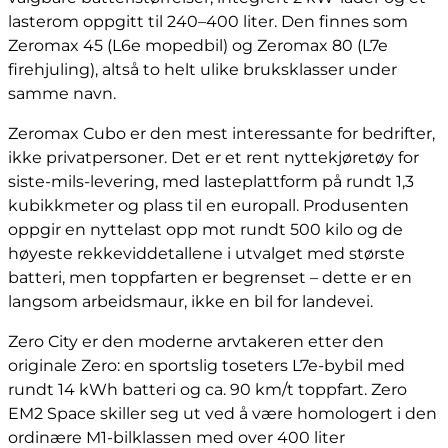
lasterom oppgitt til 240–400 liter. Den finnes som
Zeromax 45 (L6e mopedbil) og Zeromax 80 (L7e
firehjuling), altså to helt ulike bruksklasser under
samme navn.
Zeromax Cubo er den mest interessante for bedrifter,
ikke privatpersoner. Det er et rent nyttekjøretøy for
siste-mils-levering, med lasteplattform på rundt 1,3
kubikkmeter og plass til en europall. Produsenten
oppgir en nyttelast opp mot rundt 500 kilo og de
høyeste rekkeviddetallene i utvalget med største
batteri, men toppfarten er begrenset – dette er en
langsom arbeidsmaur, ikke en bil for landevei.
Zero City er den moderne arvtakeren etter den
originale Zero: en sportslig toseters L7e-bybil med
rundt 14 kWh batteri og ca. 90 km/t toppfart. Zero
EM2 Space skiller seg ut ved å være homologert i den
ordinære M1-bilklassen med over 400 liter