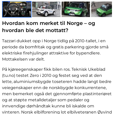
Hvordan kom merket til Norge – og
hvordan ble det mottatt?
Tazzari dukket opp i Norge tidlig på 2010-tallet, i en
periode da bomfritak og gratis parkering gjorde små
elektriske firehjulinger attraktive for bypendlere.
Mottakelsen var delt.
På kjøreegenskaper fikk bilen ros. Teknisk Ukeblad
(tu.no) testet Zero i 2010 og festet seg ved at den
lette, aluminiumsbygde toseteren hadde langt bedre
veiegenskaper enn de norskbygde konkurrentene,
men bemerket også det gjennomførte plastinteriøret
og at støpte metalldetaljer som pedaler og
innvendige dørhåndtak kunne bli iskalde om
vinteren. Norsk elbilforening lot elbilveteranen Øyvind