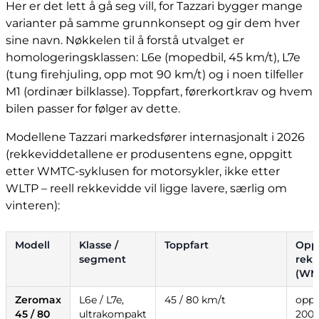
Her er det lett å gå seg vill, for Tazzari bygger mange
varianter på samme grunnkonsept og gir dem hver
sine navn. Nøkkelen til å forstå utvalget er
homologeringsklassen: L6e (mopedbil, 45 km/t), L7e
(tung firehjuling, opp mot 90 km/t) og i noen tilfeller
M1 (ordinær bilklasse). Toppfart, førerkortkrav og hvem
bilen passer for følger av dette.
Modellene Tazzari markedsfører internasjonalt i 2026
(rekkeviddetallene er produsentens egne, oppgitt
etter WMTC-syklusen for motorsykler, ikke etter
WLTP – reell rekkevidde vil ligge lavere, særlig om
vinteren):
Modell
Klasse /
Toppfart
Opp
segment
rek
(WM
Zeromax
L6e / L7e,
45 / 80 km/t
opp
45 / 80
ultrakompakt
200