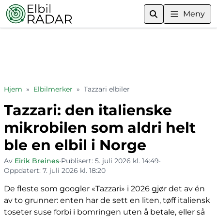
Meny
Hjem
»
Elbilmerker
»
Tazzari elbiler
Tazzari: den italienske
mikrobilen som aldri helt
ble en elbil i Norge
Av
Eirik Breines
•
Publisert:
5. juli 2026 kl. 14:49
•
Oppdatert:
7. juli 2026 kl. 18:20
De fleste som googler «Tazzari» i 2026 gjør det av én
av to grunner: enten har de sett en liten, tøff italiensk
toseter suse forbi i bomringen uten å betale, eller så