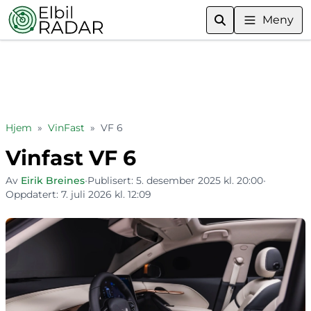
Meny
Hjem
»
VinFast
»
VF 6
Vinfast VF 6
Av
Eirik Breines
•
Publisert:
5. desember 2025 kl. 20:00
•
Oppdatert:
7. juli 2026 kl. 12:09