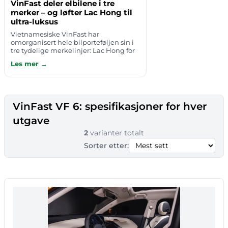
VinFast deler elbilene i tre
merker – og løfter Lac Hong til
ultra-luksus
Vietnamesiske VinFast har
omorganisert hele bilporteføljen sin i
tre tydelige merkelinjer: Lac Hong for
ultra-luksus, VF for elbiler til
Les mer →
massemarkedet og Green for
kommersiell mobi…
VinFast VF 6: spesifikasjoner for hver
utgave
2
varianter totalt
Sorter etter: