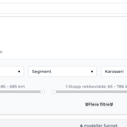
ge
 alle modeller og spesifikasjoner
tt oversikt over alle Honda elbilmodeller tilgjengelige 
▾
Segment
▾
Karosseri
 batteristørrelse, ladetid og ytelse for hver modell – o
 85 – 685 km
1-Stopp rekkevidde: 65 – 786
Flere filtre
4
modeller funnet