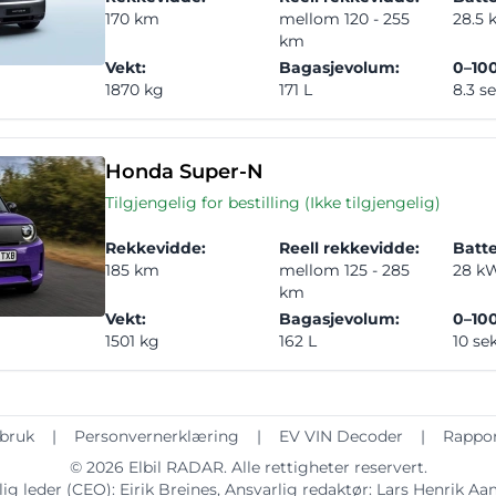
170 km
mellom 120 - 255
28.5
km
Vekt:
Bagasjevolum:
0–100
1870 kg
171 L
8.3 s
Honda Super-N
Tilgjengelig for bestilling (Ikke tilgjengelig)
Rekkevidde:
Reell rekkevidde:
Batte
185 km
mellom 125 - 285
28 k
km
Vekt:
Bagasjevolum:
0–100
1501 kg
162 L
10 se
 bruk
|
Personvernerklæring
|
EV VIN Decoder
|
Rappor
© 2026
Elbil RADAR
. Alle rettigheter reservert.
ig leder (CEO):
Eirik Breines
, Ansvarlig redaktør:
Lars Henrik A