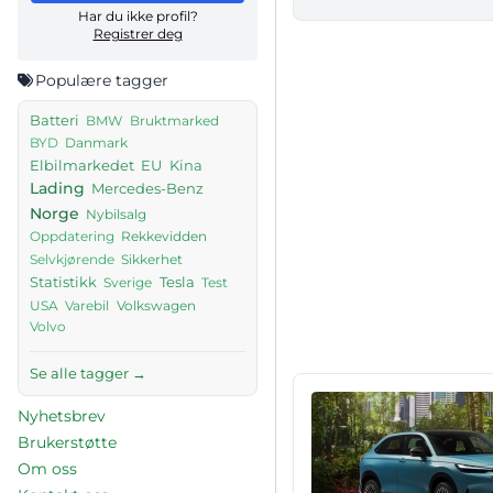
Har du ikke profil?
Registrer deg
Populære tagger
Batteri
BMW
Bruktmarked
Danmark
BYD
Elbilmarkedet
EU
Kina
Lading
Mercedes-Benz
Norge
Nybilsalg
Rekkevidden
Oppdatering
Sikkerhet
Selvkjørende
Tesla
Statistikk
Sverige
Test
USA
Volkswagen
Varebil
Volvo
Se alle tagger →
Nyhetsbrev
Brukerstøtte
Om oss