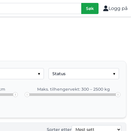
Logg på
Søk
i Norge.
▾
Status
▾
g finn ut hvilken Honda elbil som passer best for deg. 
 km
Maks. tilhengervekt: 300 – 2500 kg
Sorter etter