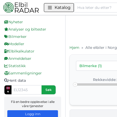
Søk
Katalog
Nyheter
Analyser og biltester
Bilmerker
Modeller
Hjem
»
Alle elbiler i Nor
Elbilkalkulator
Honda elbiler i Norge –
Anmeldelser
Her finner du en komple
Statistikk
Bilmerke (1)
Sammenlign rekkevidde,
Sammenligninger
Rekkevidde:
Hent data
Søk
N
Få en bedre opplevelse i alle
våre tjenester
Logg inn