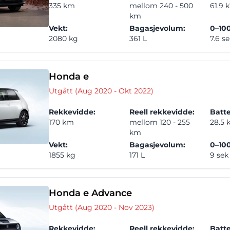
335 km
mellom 240 - 500
61.9 
km
Vekt:
Bagasjevolum:
0–100
2080 kg
361 L
7.6 s
Honda e
Utgått (Aug 2020 - Okt 2022)
Rekkevidde:
Reell rekkevidde:
Batte
170 km
mellom 120 - 255
28.5
km
Vekt:
Bagasjevolum:
0–100
1855 kg
171 L
9 sek
Honda e Advance
Utgått (Aug 2020 - Nov 2023)
Rekkevidde:
Reell rekkevidde:
Batte