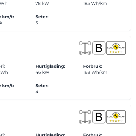
kWh
78 kW
185 Wh/km
 km/t:
Seter:
ek
5
ri:
Hurtiglading:
Forbruk:
 kWh
46 kW
168 Wh/km
 km/t:
Seter:
4
ri:
Hurtiglading:
Forbruk: