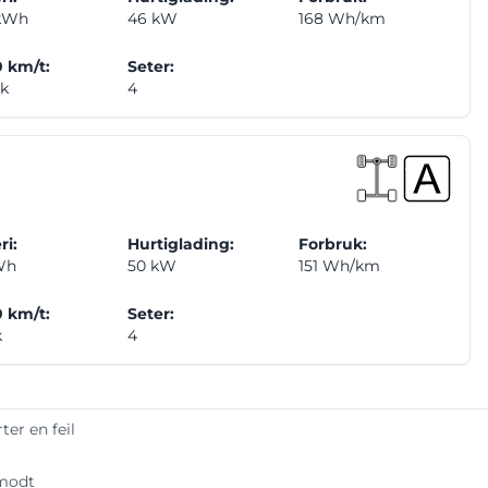
 kWh
46 kW
168 Wh/km
 km/t:
Seter:
ek
4
ri:
Hurtiglading:
Forbruk:
Wh
50 kW
151 Wh/km
 km/t:
Seter:
k
4
ter en feil
amodt