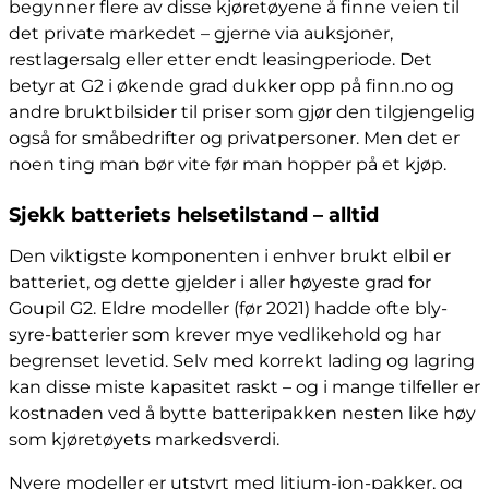
begynner flere av disse kjøretøyene å finne veien til
det private markedet – gjerne via auksjoner,
restlagersalg eller etter endt leasingperiode. Det
betyr at G2 i økende grad dukker opp på finn.no og
andre bruktbilsider til priser som gjør den tilgjengelig
også for småbedrifter og privatpersoner. Men det er
noen ting man bør vite før man hopper på et kjøp.
Sjekk batteriets helsetilstand – alltid
Den viktigste komponenten i enhver brukt elbil er
batteriet, og dette gjelder i aller høyeste grad for
Goupil G2. Eldre modeller (før 2021) hadde ofte bly-
syre-batterier som krever mye vedlikehold og har
begrenset levetid. Selv med korrekt lading og lagring
kan disse miste kapasitet raskt – og i mange tilfeller er
kostnaden ved å bytte batteripakken nesten like høy
som kjøretøyets markedsverdi.
Nyere modeller er utstyrt med litium-ion-pakker, og