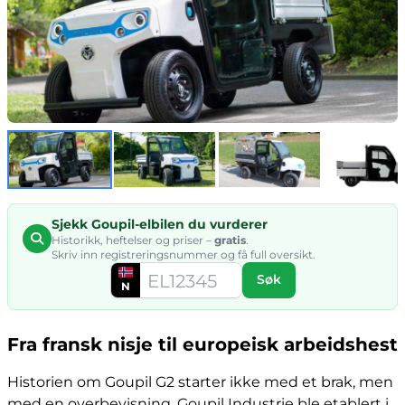
Sjekk Goupil-elbilen du vurderer
Historikk, heftelser og priser –
gratis
.
Skriv inn registreringsnummer og få full oversikt.
Søk
N
Fra fransk nisje til europeisk arbeidshest
Historien om Goupil G2 starter ikke med et brak, men
med en overbevisning. Goupil Industrie ble etablert i