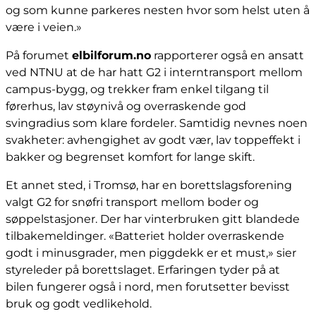
og som kunne parkeres nesten hvor som helst uten å
være i veien.»
På forumet
elbilforum.no
rapporterer også en ansatt
ved NTNU at de har hatt G2 i interntransport mellom
campus-bygg, og trekker fram enkel tilgang til
førerhus, lav støynivå og overraskende god
svingradius som klare fordeler. Samtidig nevnes noen
svakheter: avhengighet av godt vær, lav toppeffekt i
bakker og begrenset komfort for lange skift.
Et annet sted, i Tromsø, har en borettslagsforening
valgt G2 for snøfri transport mellom boder og
søppelstasjoner. Der har vinterbruken gitt blandede
tilbakemeldinger. «Batteriet holder overraskende
godt i minusgrader, men piggdekk er et must,» sier
styreleder på borettslaget. Erfaringen tyder på at
bilen fungerer også i nord, men forutsetter bevisst
bruk og godt vedlikehold.