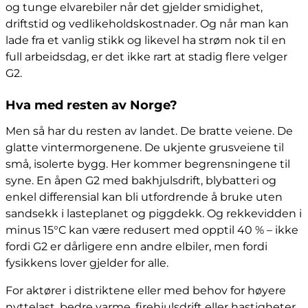
og tunge elvarebiler når det gjelder smidighet,
driftstid og vedlikeholdskostnader. Og når man kan
lade fra et vanlig stikk og likevel ha strøm nok til en
full arbeidsdag, er det ikke rart at stadig flere velger
G2.
Hva med resten av Norge?
Men så har du resten av landet. De bratte veiene. De
glatte vintermorgenene. De ukjente grusveiene til
små, isolerte bygg. Her kommer begrensningene til
syne. En åpen G2 med bakhjulsdrift, blybatteri og
enkel differensial kan bli utfordrende å bruke uten
sandsekk i lasteplanet og piggdekk. Og rekkevidden i
minus 15°C kan være redusert med opptil 40 % – ikke
fordi G2 er dårligere enn andre elbiler, men fordi
fysikkens lover gjelder for alle.
For aktører i distriktene eller med behov for høyere
nyttelast, bedre varme, firehjulsdrift eller hastigheter