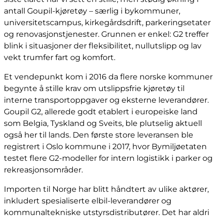
antall Goupil-kjøretøy – særlig i bykommuner,
universitetscampus, kirkegårdsdrift, parkeringsetater
og renovasjonstjenester. Grunnen er enkel: G2 treffer
blink i situasjoner der fleksibilitet, nullutslipp og lav
vekt trumfer fart og komfort.
Et vendepunkt kom i 2016 da flere norske kommuner
begynte å stille krav om utslippsfrie kjøretøy til
interne transportoppgaver og eksterne leverandører.
Goupil G2, allerede godt etablert i europeiske land
som Belgia, Tyskland og Sveits, ble plutselig aktuell
også her til lands. Den første store leveransen ble
registrert i Oslo kommune i 2017, hvor Bymiljøetaten
testet flere G2-modeller for intern logistikk i parker og
rekreasjonsområder.
Importen til Norge har blitt håndtert av ulike aktører,
inkludert spesialiserte elbil-leverandører og
kommunaltekniske utstyrsdistributører. Det har aldri