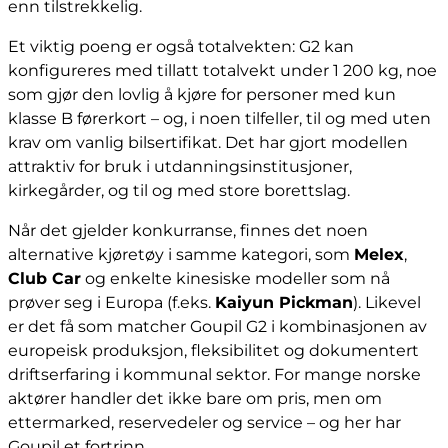
enn tilstrekkelig.
Et viktig poeng er også totalvekten: G2 kan
konfigureres med tillatt totalvekt under 1 200 kg, noe
som gjør den lovlig å kjøre for personer med kun
klasse B førerkort – og, i noen tilfeller, til og med uten
krav om vanlig bilsertifikat. Det har gjort modellen
attraktiv for bruk i utdanningsinstitusjoner,
kirkegårder, og til og med store borettslag.
Når det gjelder konkurranse, finnes det noen
alternative kjøretøy i samme kategori, som
Melex
,
Club Car
og enkelte kinesiske modeller som nå
prøver seg i Europa (f.eks.
Kaiyun Pickman
). Likevel
er det få som matcher Goupil G2 i kombinasjonen av
europeisk produksjon, fleksibilitet og dokumentert
driftserfaring i kommunal sektor. For mange norske
aktører handler det ikke bare om pris, men om
ettermarked, reservedeler og service – og her har
Goupil et fortrinn.