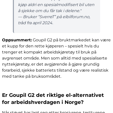
kjøp aldri en spesialmodifisert bil uten
å sjekke om du får tak i delene."
— Bruker “SverreT” på elbilforum.no,
tråd fra april 2024.
Oppsummert:
Goupil G2 på bruktmarkedet kan være
et kupp for den rette kjøperen – spesielt hvis du
trenger et kompakt arbeidskjøretøy til bruk på
avgrenset område. Men som alltid med spesialiserte
nyttekjøretøy, er det avgjørende å gjøre grundig
forarbeid, sjekke batteriets tilstand og være realistisk
med tanke på bruksområdet.
Er Goupil G2 det riktige el-alternativet
for arbeidshverdagen i Norge?
Når støvet har lagt seg etter brosjyrene, testturene