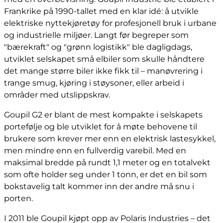
Frankrike på 1990-tallet med en klar idé: å utvikle
elektriske nyttekjøretøy for profesjonell bruk i urbane
og industrielle miljøer. Langt før begreper som
"bærekraft" og "grønn logistikk" ble dagligdags,
utviklet selskapet små elbiler som skulle håndtere
det mange større biler ikke fikk til – manøvrering i
trange smug, kjøring i støysoner, eller arbeid i
områder med utslippskrav.
Goupil G2 er blant de mest kompakte i selskapets
portefølje og ble utviklet for å møte behovene til
brukere som krever mer enn en elektrisk lastesykkel,
men mindre enn en fullverdig varebil. Med en
maksimal bredde på rundt 1,1 meter og en totalvekt
som ofte holder seg under 1 tonn, er det en bil som
bokstavelig talt kommer inn der andre må snu i
porten.
I 2011 ble Goupil kjøpt opp av Polaris Industries – det