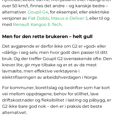
over 50 km/t, finnes det andre – og kanskje bedre –
alternativer.
Goupil G4
, for eksempel, eller elektriske
versjoner av
Fiat Doblo
,
Maxus e-Deliver 3
, eller til og
med
Renault Kangoo E-Tech
.
Men for den rette brukeren – helt gull
Det avgjørende er derfor ikke om G2 er «god» eller
«dårlig» i seg selv, men hvor godt den passer til ditt
bruk. Og der treffer Goupil G2 overraskende ofte. Den
krever lite, gir mye tilbake og er et av de mest
lavmælte, men effektive verktøyene i
elektrifiseringen av arbeidshverdagen i Norge.
For kommuner, borettslag og bedrifter som har kort
vei mellom oppdragene, behov for stillhet, lave
driftskostnader og fleksibilitet i lasting og påbygg, er
G2 ikke bare god nok – den er i praksis det beste
alternativet.