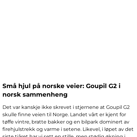
Små hjul på norske veier: Goupil G2 i
norsk sammenheng
Det var kanskje ikke skrevet i stjernene at Goupil G2
skulle finne veien til Norge. Landet vårt er kjent for
tøffe vintre, bratte bakker og en bilpark dominert av
firehjulstrekk og varme i setene. Likevel, i løpet av det
siste tiåret har vi sett en stille, men stødig økning i