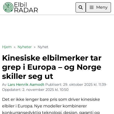
Meny
Hjem
»
Nyheter
»
Nyhet
Kinesiske elbilmerker tar
grep i Europa – og Norge
skiller seg ut
Av
Lars Henrik Aamodt
•
Publisert:
29. oktober 2025 kl. 11:39
•
Oppdatert:
2. november 2025 kl. 10:50
Det er ikke lenger bare pris som driver kinesiske
elbiler i Europa. Nye modeller kombinerer
konkurransedyktig teknologi, design, garanti og