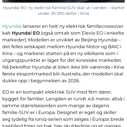
Hyundai EO: ny elektrisk familie-SUV skal ut i verden – starter
under 20 000 dollar i Kina
Hyundai
lanserer en helt ny elektrisk familiecrossover
kalt
Hyundai EO
(også omtalt som Elexio EO i enkelte
markeder). Modellen er utviklet av Beijing Hyundai –
det felles selskapet mellom Hyundai Motor og BAIC i
Kina – og markerer starten på en ny elbilserie som i
utgangspunktet er laget for det kinesiske markedet.
Nå bekrefter Hyundai at bilen ikke blir værende i Kina:
første eksportmarked blir Australia, der modellen skal
dukke opp i begynnelsen av 2026.
EO er en kompakt elektrisk SUV med fem dører,
bygget for familier. Lengden er rundt 4,6 meter, altså i
samme størrelsesorden som mange av dagens
familie-SUV-er i Europa. Designet er eget og skiller
seg tydelig fra Ioniq-serien som selges i Europa: brede
lysebånd foran og bak, høy skulderlinje og et ganske