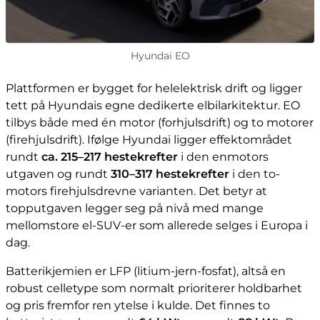
Hyundai EO
Plattformen er bygget for helelektrisk drift og ligger
tett på Hyundais egne dedikerte elbilarkitektur. EO
tilbys både med én motor (forhjulsdrift) og to motorer
(firehjulsdrift). Ifølge Hyundai ligger effektområdet
rundt
ca. 215–217 hestekrefter
i den enmotors
utgaven og rundt
310–317 hestekrefter
i den to-
motors firehjulsdrevne varianten. Det betyr at
topputgaven legger seg på nivå med mange
mellomstore el-SUV-er som allerede selges i Europa i
dag.
Batterikjemien er LFP (litium-jern-fosfat), altså en
robust celletype som normalt prioriterer holdbarhet
og pris fremfor ren ytelse i kulde. Det finnes to