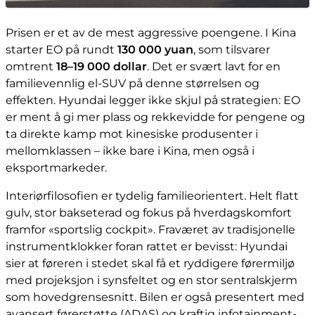
Prisen er et av de mest aggressive poengene. I Kina
starter EO på rundt
130 000 yuan
, som tilsvarer
omtrent
18–19 000 dollar
. Det er svært lavt for en
familievennlig el-SUV på denne størrelsen og
effekten. Hyundai legger ikke skjul på strategien: EO
er ment å gi mer plass og rekkevidde for pengene og
ta direkte kamp mot kinesiske produsenter i
mellomklassen – ikke bare i Kina, men også i
eksportmarkeder.
Interiørfilosofien er tydelig familieorientert. Helt flatt
gulv, stor bakseterad og fokus på hverdagskomfort
framfor «sportslig cockpit». Fraværet av tradisjonelle
instrumentklokker foran rattet er bevisst: Hyundai
sier at føreren i stedet skal få et ryddigere førermiljø
med projeksjon i synsfeltet og en stor sentralskjerm
som hovedgrensesnitt. Bilen er også presentert med
avansert førerstøtte (ADAS) og kraftig infotainment-