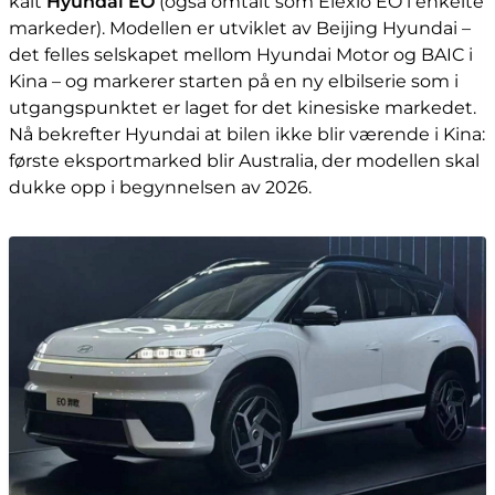
kalt
Hyundai EO
(også omtalt som Elexio EO i enkelte
markeder). Modellen er utviklet av Beijing Hyundai –
det felles selskapet mellom Hyundai Motor og BAIC i
Kina – og markerer starten på en ny elbilserie som i
utgangspunktet er laget for det kinesiske markedet.
Nå bekrefter Hyundai at bilen ikke blir værende i Kina:
første eksportmarked blir Australia, der modellen skal
dukke opp i begynnelsen av 2026.