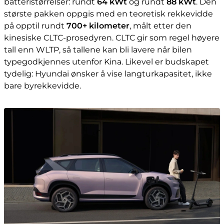
batteristørrelser: rundt
64 kWt
og rundt
88 kWt
. Den
største pakken oppgis med en teoretisk rekkevidde
på opptil rundt
700+ kilometer
, målt etter den
kinesiske CLTC-prosedyren. CLTC gir som regel høyere
tall enn WLTP, så tallene kan bli lavere når bilen
typegodkjennes utenfor Kina. Likevel er budskapet
tydelig: Hyundai ønsker å vise langturkapasitet, ikke
bare byrekkevidde.