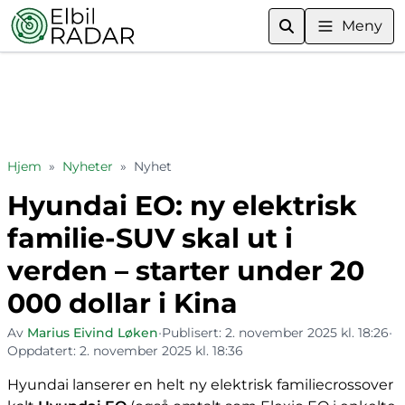
Meny
Hjem
»
Nyheter
»
Nyhet
Hyundai EO: ny elektrisk
familie-SUV skal ut i
verden – starter under 20
000 dollar i Kina
Av
Marius Eivind Løken
•
Publisert:
2. november 2025 kl. 18:26
•
Oppdatert:
2. november 2025 kl. 18:36
Hyundai lanserer en helt ny elektrisk familiecrossover