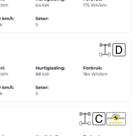
 kWh
64 kW
175 Wh/km
 km/t:
Seter:
ek
5
ri:
Hurtiglading:
Forbruk:
 kWh
88 kW
184 Wh/km
 km/t:
Seter:
ek
5