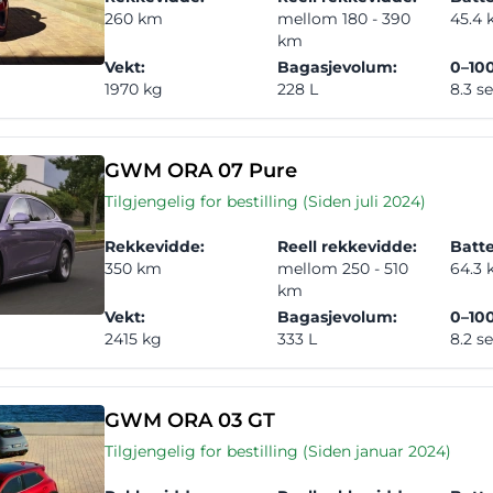
260 km
mellom 180 - 390
45.4
km
Vekt:
Bagasjevolum:
0–100
1970 kg
228 L
8.3 s
GWM ORA 07 Pure
Tilgjengelig for bestilling (Siden juli 2024)
Rekkevidde:
Reell rekkevidde:
Batte
350 km
mellom 250 - 510
64.3
km
Vekt:
Bagasjevolum:
0–100
2415 kg
333 L
8.2 s
GWM ORA 03 GT
Tilgjengelig for bestilling (Siden januar 2024)