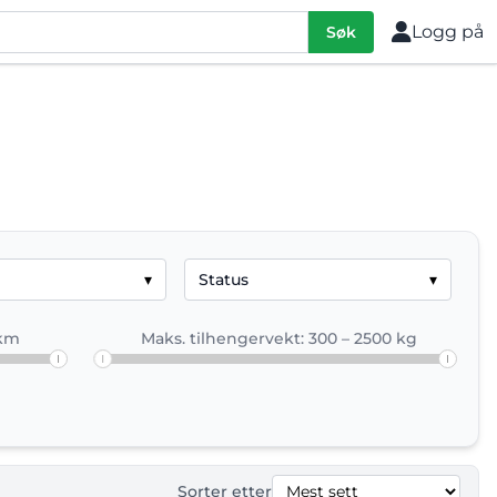
Logg på
Søk
Norge.
▾
Status
▾
og finn ut hvilken GWM elbil som passer best for deg. L
 km
Maks. tilhengervekt: 300 – 2500 kg
Sorter etter