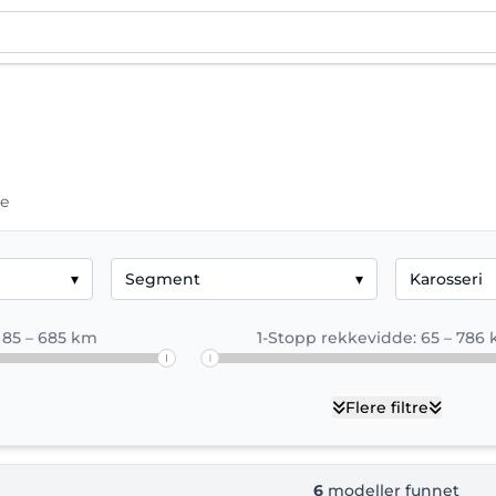
ge
lle modeller og spesifikasjoner
ett oversikt over alle GWM elbilmodeller tilgjengelige i 
▾
Segment
▾
Karosseri
 batteristørrelse, ladetid og ytelse for hver modell – 
 85 – 685 km
1-Stopp rekkevidde: 65 – 786
Flere filtre
6
modeller funnet