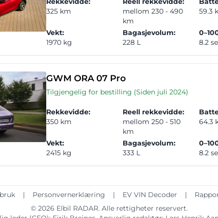
Rekkevidde:
Reell rekkevidde:
Batte
325 km
mellom 230 - 490
59.3
km
Vekt:
Bagasjevolum:
0–100
1970 kg
228 L
8.2 s
GWM ORA 07 Pro
Tilgjengelig for bestilling (Siden juli 2024)
Rekkevidde:
Reell rekkevidde:
Batte
350 km
mellom 250 - 510
64.3
km
Vekt:
Bagasjevolum:
0–100
2415 kg
333 L
8.2 s
 bruk
|
Personvernerklæring
|
EV VIN Decoder
|
Rappor
© 2026
Elbil RADAR
. Alle rettigheter reservert.