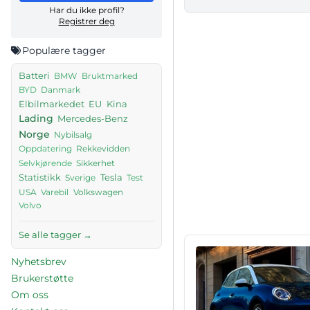
Har du ikke profil?
Registrer deg
Populære tagger
Batteri
BMW
Bruktmarked
Danmark
BYD
Elbilmarkedet
EU
Kina
Lading
Mercedes-Benz
Norge
Nybilsalg
Rekkevidden
Oppdatering
Sikkerhet
Selvkjørende
Tesla
Statistikk
Sverige
Test
USA
Volkswagen
Varebil
Volvo
Se alle tagger →
Nyhetsbrev
Brukerstøtte
Om oss