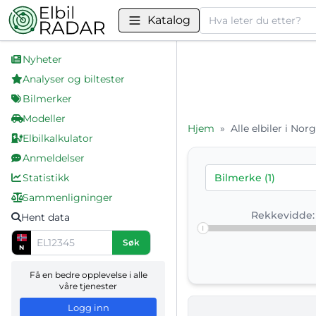
Søk
Katalog
Nyheter
Analyser og biltester
Bilmerker
Modeller
Hjem
»
Alle elbiler i Nor
Elbilkalkulator
GWM elbiler i Norge – a
Anmeldelser
Her finner du en kompl
Statistikk
Bilmerke (1)
Sammenlign rekkevidde,
Sammenligninger
Rekkevidde:
Hent data
Søk
N
Få en bedre opplevelse i alle
våre tjenester
Logg inn