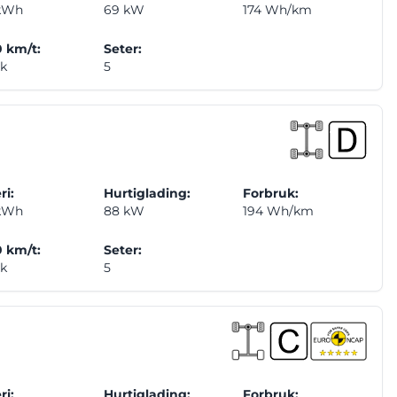
 kWh
69 kW
174 Wh/km
 km/t:
Seter:
ek
5
ri:
Hurtiglading:
Forbruk:
 kWh
88 kW
194 Wh/km
 km/t:
Seter:
ek
5
ri:
Hurtiglading:
Forbruk: