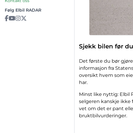
Kontakt oss
Følg Elbil RADAR
Sjekk bilen før d
Det første du bør gjør
informasjon fra Staten
oversikt hvem som eier
har.
Minst like nyttig: Elbi
selgeren kanskje ikke fr
vet om det er pant elle
bruktbilvurderinger.