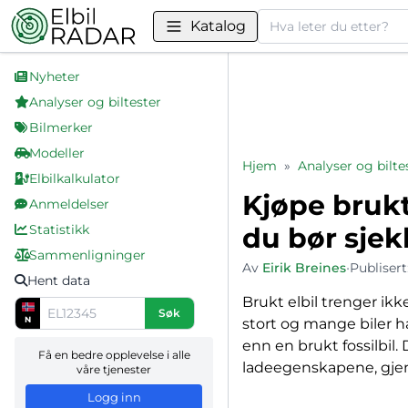
Søk
Katalog
Nyheter
Analyser og biltester
Bilmerker
Modeller
Hjem
»
Analyser og bilte
Elbilkalkulator
Kjøpe brukt 
Anmeldelser
Statistikk
du bør sjek
Sammenligninger
Av
Eirik Breines
•
Publisert
Hent data
Brukt elbil trenger ikk
Søk
N
stort og mange biler h
enn en brukt fossilbil.
Få en bedre opplevelse i alle
ladeegenskapene, gjenvæ
våre tjenester
Logg inn