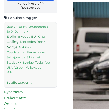
Har du ikke profil?
Registrer deg
Populære tagger
Batteri
BMW
Bruktmarked
Danmark
BYD
Elbilmarkedet
EU
Kina
Lading
Mercedes-Benz
Norge
Nybilsalg
Rekkevidden
Oppdatering
Sikkerhet
Selvkjørende
Tesla
Statistikk
Sverige
Test
USA
Volkswagen
Varebil
Volvo
Se alle tagger →
Nyhetsbrev
Brukerstøtte
Om oss