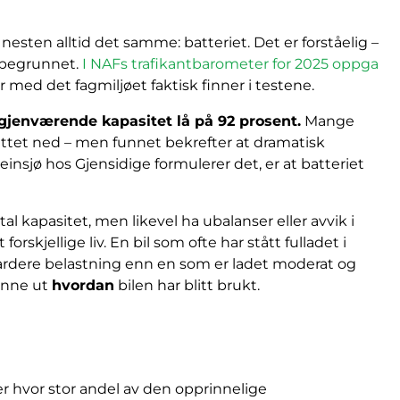
nesten alltid det samme: batteriet. Det er forståelig –
 ubegrunnet.
I NAFs trafikantbarometer for 2025 oppga
 med det fagmiljøet faktisk finner i testene.
gjenværende kapasitet lå på 92 prosent.
Mange
nittet ned – men funnet bekrefter at dramatisk
einsjø hos Gjensidige formulerer det, er at batteriet
al kapasitet, men likevel ha ubalanser eller avvik i
skjellige liv. En bil som ofte har stått fulladet i
 hardere belastning enn en som er ladet moderat og
finne ut
hvordan
bilen har blitt brukt.
er hvor stor andel av den opprinnelige