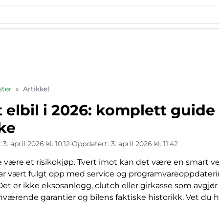
ster
»
Artikkel
elbil i 2026: komplett guide t
ke
:
3. april 2026 kl. 10:12
•
Oppdatert:
3. april 2026 kl. 11:42
e være et risikokjøp. Tvert imot kan det være en smart vei
ar vært fulgt opp med service og programvareoppdaterin
 Det er ikke eksosanlegg, clutch eller girkasse som avgjør 
rende garantier og bilens faktiske historikk. Vet du hva