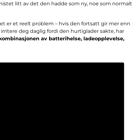
mistet litt av det den hadde som ny, noe som normalt
t er et reelt problem – hvis den fortsatt gir mer enn
irritere deg daglig fordi den hurtiglader sakte, har
kombinasjonen av batterihelse, ladeopplevelse,