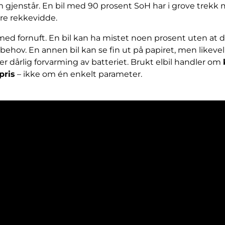
 gjenstår. En bil med 90 prosent SoH har i grove trekk 
re rekkevidde.
med fornuft. En bil kan ha mistet noen prosent uten at de
 behov. En annen bil kan se fin ut på papiret, men likevel 
er dårlig forvarming av batteriet. Brukt elbil handler om
pris
– ikke om én enkelt parameter.