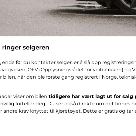
u ringer selgeren
e, enda før du kontakter selger, er å slå opp registreri
s vegvesen, OFV (Opplysningsrådet for veitrafikken) og VI
 bilen, når den ble første gang registrert i Norge, tekni
l Radar viser om bilen
tidligere har vært lagt ut for salg
ivillig forteller deg. Du ser også direkte om det finnes hef
r andre krav knyttet til kjøretøyet. Dette er gratis og t