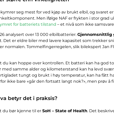
ymrer seg mest for ved kjøp av brukt elbil, og svaret er 
enkeltkomponent. Men ifølge NAF er frykten i stor grad
kymret for batteriets tilstand
– et nivå som ikke samsvarer
6 analysert over 13 000 elbilbatterier.
Gjennomsnittlig 
nt. Det er eldre biler med lavere kapasitet som trekker s
 er normalen. Tommelfingerregelen, slik bilekspert Jan Fl
at du kan hoppe over kontrollen. Et batteri kan ha god tot
er med samme alder og kilometerstand kan ha levd svært for
hurtigladet tungt og brukt i høy temperatur, kan ha fått
for ikke bare «går den fortsatt langt nok?», men prøv å 
va betyr det i praksis?
 du bør kjenne til er
SoH – State of Health
. Det beskriv