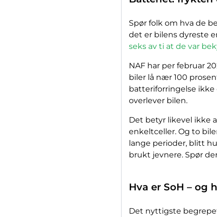
Spør folk om hva de bek
det er bilens dyreste 
seks av ti at de var be
NAF har per februar 202
biler lå nær 100 prose
batteriforringelse ikke
overlever bilen.
Det betyr likevel ikke 
enkeltceller. Og to bil
lange perioder, blitt 
brukt jevnere. Spør der
Hva er SoH – og h
Det nyttigste begrepet